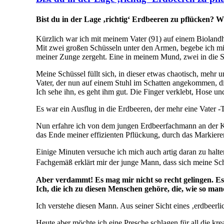
Bist du in der Lage ‚richtig‘ Erdbeeren zu pflücken? Wi
Kürzlich war ich mit meinem Vater (91) auf einem Bioland
Mit zwei großen Schüsseln unter den Armen, begebe ich mic
meiner Zunge zergeht. Eine in meinem Mund, zwei in die S
Meine Schüssel füllt sich, in dieser etwas chaotisch, mehr
Vater, der nun auf einem Stuhl im Schatten angekommen, die
Ich sehe ihn, es geht ihm gut. Die Finger verklebt, Hose u
Es war ein Ausflug in die Erdbeeren, der mehr eine Vater -Toc
Nun erfahre ich von dem jungen Erdbeerfachmann an der Kas
das Ende meiner effizienten Pflückung, durch das Markier
Einige Minuten versuche ich mich auch artig daran zu halte
Fachgemäß erklärt mir der junge Mann, dass sich meine Schü
Aber verdammt! Es mag mir nicht so recht gelingen. Es w
Ich, die ich zu diesen Menschen gehöre, die, wie so ma
Ich verstehe diesen Mann. Aus seiner Sicht eines ‚erdbeerlic
Heute aber möchte ich eine Presche schlagen für all die kre