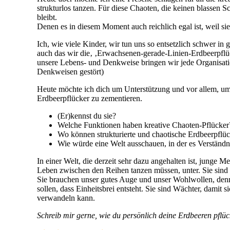
strukturlos tanzen. Für diese Chaoten, die keinen blassen
bleibt.
Denen es in diesem Moment auch reichlich egal ist, weil si
Ich, wie viele Kinder, wir tun uns so entsetzlich schwer i
auch das wir die‚ ‚Erwachsenen-gerade-Linien-Erdbeerpflüc
unsere Lebens- und Denkweise bringen wir jede Organisatio
Denkweisen gestört)
Heute möchte ich dich um Unterstützung und vor allem, um
Erdbeerpflücker zu zementieren.
(Er)kennst du sie?
Welche Funktionen haben kreative Chaoten-Pflücker
Wo können strukturierte und chaotische Erdbeerpflü
Wie würde eine Welt ausschauen, in der es Verständn
In einer Welt, die derzeit sehr dazu angehalten ist, junge
Leben zwischen den Reihen tanzen müssen, unter. Sie sind a
Sie brauchen unser gutes Auge und unser Wohlwollen, denn 
sollen, dass Einheitsbrei entsteht. Sie sind Wächter, dami
verwandeln kann.
Schreib mir gerne, wie du persönlich deine Erdbeeren pflüc