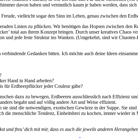
 Schimmer davon haben und vermutlich kaum je haben werden, dass sich 
e Freude, vielleicht sogar den Sinn im Leben, genau zwischen den Erdb
n geraden Linien zu pflücken. Wir benötigen das Hopsen zwischen den Re
ker’ total aus ihrem Konzept bringen. Durch unser kreatives Chaos ve
n und jede feste Struktur ins Wanken. (Umgekehrt, sind wir Chaoten-
 verbindende Gedanken bitten. Ich möchte auch deine Ideen einsammeln
?
cker Hand in Hand arbeiten?
is für Erdbeerpflücker jeder Couleur gäbe?
 Menschen dazu zu bewegen, Erdbeeren ausschliesslich nach Effizienz un
nders begabt und auf völlig andere Art und Weise effizient.
sie sind die notwendigen, exotischen Gewürze in der Suppe. Sie sind d
t sich die menschliche Tendenz, Einheitsbrei zu kochen, immer wieder in
kst und freu’ dich mit mir, dass es auch die jeweils anderen Herangehen