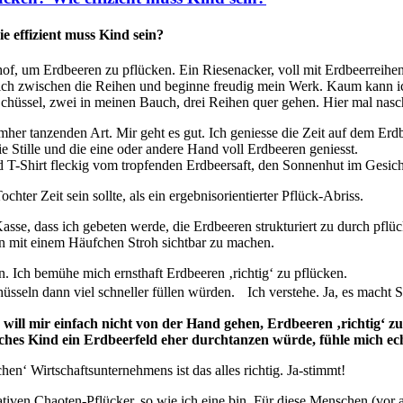
e effizient muss Kind sein?
hof, um Erdbeeren zu pflücken. Ein Riesenacker, voll mit Erdbeerreih
h zwischen die Reihen und beginne freudig mein Werk. Kaum kann ich e
chüssel, zwei in meinen Bauch, drei Reihen quer gehen. Hier mal nasc
 umher tanzenden Art. Mir geht es gut. Ich geniesse die Zeit auf dem 
 Stille und die eine oder andere Hand voll Erdbeeren geniesst.
nd T-Shirt fleckig vom tropfenden Erdbeersaft, den Sonnenhut im Gesich
hter Zeit sein sollte, als ein ergebnisorientierter Pflück-Abriss.
se, dass ich gebeten werde, die Erdbeeren strukturiert zu durch pflüc
en mit einem Häufchen Stroh sichtbar zu machen.
n. Ich bemühe mich ernsthaft Erdbeeren ‚richtig‘ zu pflücken.
sseln dann viel schneller füllen würden. Ich verstehe. Ja, es macht S
ill mir einfach nicht von der Hand gehen, Erdbeeren ‚richtig‘ zu pf
nches Kind ein Erdbeerfeld eher durchtanzen würde, fühle mich ech
hen‘ Wirtschaftsunternehmens ist das alles richtig. Ja-stimmt!
ativen Chaoten-Pflücker, so wie ich eine bin. Für diese Menschen (vor 