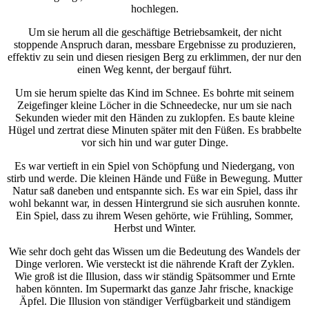
hochlegen.
Um sie herum all die geschäftige Betriebsamkeit, der nicht
stoppende Anspruch daran, messbare Ergebnisse zu produzieren,
effektiv zu sein und diesen riesigen Berg zu erklimmen, der nur den
einen Weg kennt, der bergauf führt.
Um sie herum spielte das Kind im Schnee. Es bohrte mit seinem
Zeigefinger kleine Löcher in die Schneedecke, nur um sie nach
Sekunden wieder mit den Händen zu zuklopfen. Es baute kleine
Hügel und zertrat diese Minuten später mit den Füßen. Es brabbelte
vor sich hin und war guter Dinge.
Es war vertieft in ein Spiel von Schöpfung und Niedergang, von
stirb und werde. Die kleinen Hände und Füße in Bewegung. Mutter
Natur saß daneben und entspannte sich. Es war ein Spiel, dass ihr
wohl bekannt war, in dessen Hintergrund sie sich ausruhen konnte.
Ein Spiel, dass zu ihrem Wesen gehörte, wie Frühling, Sommer,
Herbst und Winter.
Wie sehr doch geht das Wissen um die Bedeutung des Wandels der
Dinge verloren. Wie versteckt ist die nährende Kraft der Zyklen.
Wie groß ist die Illusion, dass wir ständig Spätsommer und Ernte
haben könnten. Im Supermarkt das ganze Jahr frische, knackige
Äpfel. Die Illusion von ständiger Verfügbarkeit und ständigem