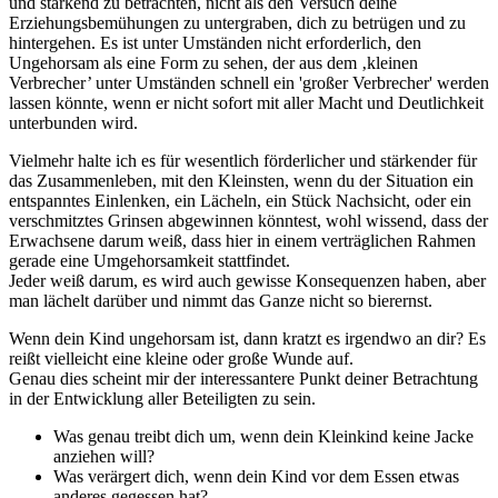
und stärkend zu betrachten, nicht als den Versuch deine
Erziehungsbemühungen zu untergraben, dich zu betrügen und zu
hintergehen. Es ist unter Umständen nicht erforderlich, den
Ungehorsam als eine Form zu sehen, der aus dem ‚kleinen
Verbrecher’ unter Umständen schnell ein 'großer Verbrecher' werden
lassen könnte, wenn er nicht sofort mit aller Macht und Deutlichkeit
unterbunden wird.
Vielmehr halte ich es für wesentlich förderlicher und stärkender für
das Zusammenleben, mit den Kleinsten, wenn du der Situation ein
entspanntes Einlenken, ein Lächeln, ein Stück Nachsicht, oder ein
verschmitztes Grinsen abgewinnen könntest, wohl wissend, dass der
Erwachsene darum weiß, dass hier in einem verträglichen Rahmen
gerade eine Umgehorsamkeit stattfindet.
Jeder weiß darum, es wird auch gewisse Konsequenzen haben, aber
man lächelt darüber und nimmt das Ganze nicht so bierernst.
Wenn dein Kind ungehorsam ist, dann kratzt es irgendwo an dir? Es
reißt vielleicht eine kleine oder große Wunde auf.
Genau dies scheint mir der interessantere Punkt deiner Betrachtung
in der Entwicklung aller Beteiligten zu sein.
Was genau treibt dich um, wenn dein Kleinkind keine Jacke
anziehen will?
Was verärgert dich, wenn dein Kind vor dem Essen etwas
anderes gegessen hat?