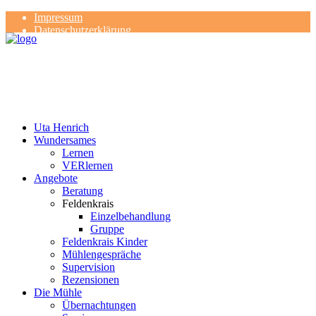
Impressum
Datenschutzerklärung
Kontakt
Rezensionen
Uta Henrich
Wundersames
Lernen
VERlernen
Angebote
Beratung
Feldenkrais
Einzelbehandlung
Gruppe
Feldenkrais Kinder
Mühlengespräche
Supervision
Rezensionen
Die Mühle
Übernachtungen