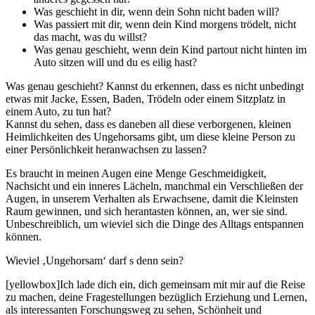
Was geschieht in dir, wenn dein Sohn nicht baden will?
Was passiert mit dir, wenn dein Kind morgens trödelt, nicht
das macht, was du willst?
Was genau geschieht, wenn dein Kind partout nicht hinten im
Auto sitzen will und du es eilig hast?
Was genau geschieht? Kannst du erkennen, dass es nicht unbedingt
etwas mit Jacke, Essen, Baden, Trödeln oder einem Sitzplatz in
einem Auto, zu tun hat?
Kannst du sehen, dass es daneben all diese verborgenen, kleinen
Heimlichkeiten des Ungehorsams gibt, um diese kleine Person zu
einer Persönlichkeit heranwachsen zu lassen?
Es braucht in meinen Augen eine Menge Geschmeidigkeit,
Nachsicht und ein inneres Lächeln, manchmal ein Verschließen der
Augen, in unserem Verhalten als Erwachsene, damit die Kleinsten
Raum gewinnen, und sich herantasten können, an, wer sie sind.
Unbeschreiblich, um wieviel sich die Dinge des Alltags entspannen
können.
Wieviel ‚Ungehorsam‘ darf s denn sein?
[yellowbox]Ich lade dich ein, dich gemeinsam mit mir auf die Reise
zu machen, deine Fragestellungen bezüglich Erziehung und Lernen,
als interessanten Forschungsweg zu sehen, Schönheit und