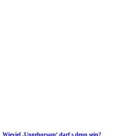
Wieviel ‚Ungehorsam‘ darf s denn sein?