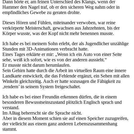
Dann hörte er, am feinen Unterschied des Klangs, wenn der
Hammer den Nagel traf, ob er den sicheren Weg nahm oder in
empfindliches Gewebe zu geraten drohte.
Dieses Hören und Fühlen, miteinander verwoben, war reine
verkörperte Meisterschaft, gewachsen aus Jahrzehnten, bis der
Körper wusste, was der Kopf nicht mehr benennen musste.
Ich habe es bei meinem Sohn erlebt, der als Jugendlicher unzählige
Stunden mit 3D-Animationen verbracht hatte.
Eines Tages erklärte er mir: „Wenn ich ein Auto von einer Seite
sehe, weiß ich sofort, wie es von der anderen aussieht.“
Er musste nicht darum herumlaufen.
Sein Gehirn hatte durch die Arbeit im virtuellen Raum eine innere
Landkarte entwickelt, die das Fehlende ergänzt, ein Sehen mit allen
Winkeln gleichzeitig. Auch er hatte sozusagen die Fähigkeit zu
‚rendern’ in seinem System freigeschaltet.
Ich habe es bei einer Freundin erkennen dürfen, die in einem
besonderen Bewusstseinszustand plötzlich Englisch sprach und
verstand.
Im Alltag beherrscht sie die Sprache nicht.
Aber in diesem Moment schien sie auf einen Speicher zuzugreifen,
der vielleicht aus einem ganz anderen Lebenszusammenhang
stammt.