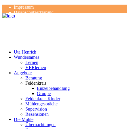
Impressum
Datenschutzerklärung
Kontakt
Rezensionen
Uta Henrich
Wundersames
Lernen
VERlernen
Angebote
Beratung
Feldenkrais
Einzelbehandlung
Gruppe
Feldenkrais Kinder
Mühlengespräche
Supervision
Rezensionen
Die Mühle
Übernachtungen