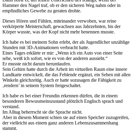
Hammer den Nagel traf, ob er den sicheren Weg nahm oder in
empfindliches Gewebe zu geraten drohte.
Dieses Hören und Fühlen, miteinander verwoben, war reine
verkörperte Meisterschaft, gewachsen aus Jahrzehnten, bis der
Körper wusste, was der Kopf nicht mehr benennen musste.
Ich habe es bei meinem Sohn erlebt, der als Jugendlicher unzählige
Stunden mit 3D-Animationen verbracht hatte.
Eines Tages erklärte er mir: „Wenn ich ein Auto von einer Seite
sehe, weiß ich sofort, wie es von der anderen aussieht.“
Er musste nicht darum herumlaufen.
Sein Gehirn hatte durch die Arbeit im virtuellen Raum eine innere
Landkarte entwickelt, die das Fehlende ergänzt, ein Sehen mit allen
Winkeln gleichzeitig. Auch er hatte sozusagen die Fähigkeit zu
‚rendern’ in seinem System freigeschaltet.
Ich habe es bei einer Freundin erkennen dürfen, die in einem
besonderen Bewusstseinszustand plötzlich Englisch sprach und
verstand.
Im Alltag beherrscht sie die Sprache nicht.
Aber in diesem Moment schien sie auf einen Speicher zuzugreifen,
der vielleicht aus einem ganz anderen Lebenszusammenhang
stammt.