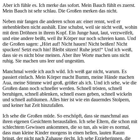
Aber ich fühle es. Ich merke das sofort. Mein Bauch fühlt es zuerst.
Mein Bauch ist sehr schlau. Die Großen merken das nicht.
Neben mir fangen die anderen schon an: einer rennt, weil er
stehenbleiben nicht aushält. Eine schubst, weil sie nicht weiß, wohin
mit dem Dröhnen in ihrem Kopf. Ein Junge haut, laut, verzweifelt,
und eine andere beißt, weil ihr Körper nur noch schreien kann. Und
die Großen sagen: „Hört auf! Nicht hauen! Nicht beißen! Nicht
spucken! Setzt euch hin! Bleibt sitzen! Ruhe jetzt!“ Und ich weiß,
dass sie es nicht böse meinen. Aber ihre Worte machen uns nicht
ruhig. Sie machen uns leer und ungestüm.
Manchmal werde ich auch wild. Ich weiß gar nicht, warum. Es
passiert einfach. Mein Körper macht Bumm, meine Hände machen
Aua, meine Stimme wird groß, größer als ich. Und ich sehe, wie die
Großen dann noch schneller werden. Schnell trösten, schnell
beruhigen, schnell ablenken, schnell essen geben, schnell wickeln
und schnell aufräumen. Alles hier ist wie ein dauerndes Stolpern,
und keiner hat Zeit hinzufallen.
Ich sehe die Großen müde. So erschöpft, dass sie manchmal aus
ihren eigenen Gesichtern herausfallen. Ich sehe Eltern, die schon mit
schlechtem Gewissen ankommen, die so tun, als wäre es normal,
dass man kleine Kinder morgens in einen hellen, lauten Raum
bringt, der nicht nach Zuhause riecht. Ich sehe Erzieherinnen, die