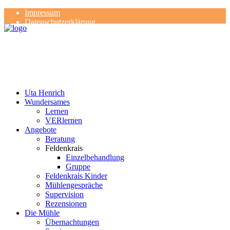
Impressum
Datenschutzerklärung
Kontakt
Rezensionen
Uta Henrich
Wundersames
Lernen
VERlernen
Angebote
Beratung
Feldenkrais
Einzelbehandlung
Gruppe
Feldenkrais Kinder
Mühlengespräche
Supervision
Rezensionen
Die Mühle
Übernachtungen