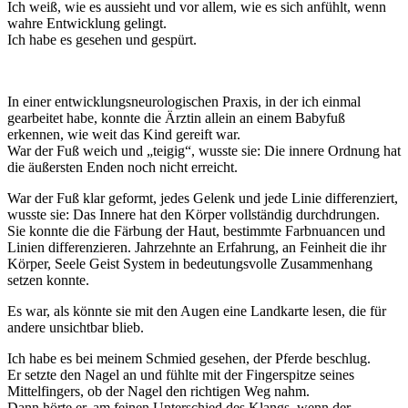
Ich weiß, wie es aussieht und vor allem, wie es sich anfühlt, wenn
wahre Entwicklung gelingt.
Ich habe es gesehen und gespürt.
In einer entwicklungsneurologischen Praxis, in der ich einmal
gearbeitet habe, konnte die Ärztin allein an einem Babyfuß
erkennen, wie weit das Kind gereift war.
War der Fuß weich und „teigig“, wusste sie: Die innere Ordnung hat
die äußersten Enden noch nicht erreicht.
War der Fuß klar geformt, jedes Gelenk und jede Linie differenziert,
wusste sie: Das Innere hat den Körper vollständig durchdrungen.
Sie konnte die die Färbung der Haut, bestimmte Farbnuancen und
Linien differenzieren. Jahrzehnte an Erfahrung, an Feinheit die ihr
Körper, Seele Geist System in bedeutungsvolle Zusammenhang
setzen konnte.
Es war, als könnte sie mit den Augen eine Landkarte lesen, die für
andere unsichtbar blieb.
Ich habe es bei meinem Schmied gesehen, der Pferde beschlug.
Er setzte den Nagel an und fühlte mit der Fingerspitze seines
Mittelfingers, ob der Nagel den richtigen Weg nahm.
Dann hörte er, am feinen Unterschied des Klangs, wenn der