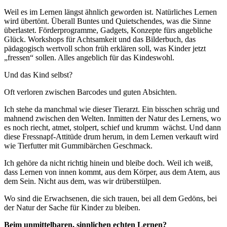
Weil es im Lernen längst ähnlich geworden ist. Natürliches Lernen
wird übertönt. Überall Buntes und Quietschendes, was die Sinne
überlastet. Förderprogramme, Gadgets, Konzepte fürs angebliche
Glück. Workshops für Achtsamkeit und das Bilderbuch, das
pädagogisch wertvoll schon früh erklären soll, was Kinder jetzt
„fressen“ sollen. Alles angeblich für das Kindeswohl.
Und das Kind selbst?
Oft verloren zwischen Barcodes und guten Absichten.
Ich stehe da manchmal wie dieser Tierarzt. Ein bisschen schräg und
mahnend zwischen den Welten. Inmitten der Natur des Lernens, wo
es noch riecht, atmet, stolpert, schief und krumm
wächst. Und dann
diese Fressnapf-Attitüde drum herum, in dem Lernen verkauft wird
wie Tierfutter mit Gummibärchen Geschmack.
Ich gehöre da nicht richtig hinein und bleibe doch. Weil ich weiß,
dass Lernen von innen kommt, aus dem Körper, aus dem Atem, aus
dem Sein. Nicht aus dem, was wir drüberstülpen.
Wo sind die Erwachsenen, die sich trauen, bei all dem Gedöns, bei
der Natur der Sache für Kinder zu bleiben.
Beim unmittelbaren, sinnlichen echten Lernen?