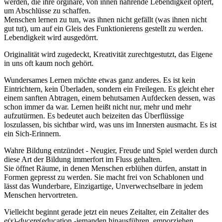
werden, die ihre orginäre, von innen nährende Lebendigkeit opfert,
um Abschlüsse zu schaffen.
Menschen lernen zu tun, was ihnen nicht gefällt (was ihnen nicht
gut tut), um auf ein Gleis des Funktionierens gestellt zu werden.
Lebendigkeit wird ausgedörrt.
Originalität wird zugedeckt, Kreativität zurechtgestutzt, das Eigene
in uns oft kaum noch gehört.
Wundersames Lernen möchte etwas ganz anderes. Es ist kein
Eintrichtern, kein Überladen, sondern ein Freilegen. Es gleicht eher
einem sanften Abtragen, einem behutsamen Aufdecken dessen, was
schon immer da war. Lernen heißt nicht nur, mehr und mehr
aufzutürmen. Es bedeutet auch beizeiten das Überflüssige
loszulassen, bis sichtbar wird, was uns im Innersten ausmacht. Es ist
ein Sich-Erinnern.
Wahre Bildung entzündet - Neugier, Freude und Spiel werden durch
diese Art der Bildung immerfort im Fluss gehalten.
Sie öffnet Räume, in denen Menschen erblühen dürfen, anstatt in
Formen gepresst zu werden. Sie macht frei von Schablonen und
lässt das Wunderbare, Einzigartige, Unverwechselbare in jedem
Menschen hervortreten.
Vielleicht beginnt gerade jetzt ein neues Zeitalter, ein Zeitalter des
e(x)-ducere
(education -jemanden hinausführen, emporziehen,