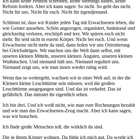
Ich kann keine Petition schreiben, keine Meetings halten, keine
Reform fordern. Aber ich kann sagen: So nicht. So geht das nicht.
Nicht für uns. Nicht für euch. Nicht für irgendjemand.
Schlimm ist, dass wir Kinder jeden Tag mit Erwachsenen leben, die
wie Geister aussehen. Schön angezogen, organisiert, funktional und
gleichzeitig verloren, erschöpft und leer. Wir spüren euch nicht
mehr. Ihr seid nicht in eurem Körper. Nicht bei euch. Und wenn
Erwachsene nicht mehr da sind, dann holen wir uns Orientierung
bei Gleichaltrigen. Wir machen uns die Welt dann selbst, mit
unseren kleinen Mitteln, unseren kleinen Ängsten, unseren kleinen
Wutbäuchen. Und niemand hält uns. Niemand reguliert uns.
Niemand zeigt uns, wie man innen wieder ruhig wird.
Wenn das so weitergeht, wachsen wir in einer Welt auf, in der die
Kleinen kleine Leuchttürme sein müssen, weil die großen
Leuchttürme ausgegangen sind. Und das ist verkehrt. Das ist
gefährlich. Das müsstet ihr eigentlich sehen.
Ich bin drei. Und ich weiß nicht, wie man eure Rechnungen bezahlt
und wie man das Erwachsenen-Zeug macht. Aber ich kann sagen,
was wir brauchen.
Ich finde große Menschen toll, die wirklich da sind.
Die in ihrem Körper wohnen. Da fühle ich mich gut. Da werde ich