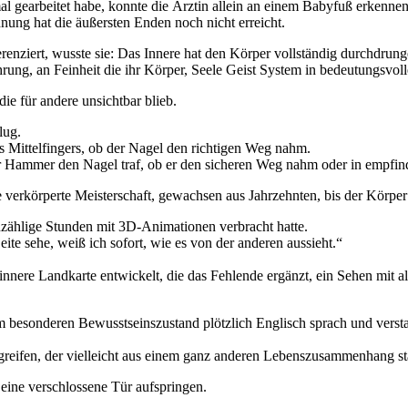
al gearbeitet habe, konnte die Ärztin allein an einem Babyfuß erkennen
nung hat die äußersten Enden noch nicht erreicht.
erenziert, wusste sie: Das Innere hat den Körper vollständig durchdrun
hrung, an Feinheit die ihr Körper, Seele Geist System in bedeutungsv
ie für andere unsichtbar blieb.
lug.
es Mittelfingers, ob der Nagel den richtigen Weg nahm.
r Hammer den Nagel traf, ob er den sicheren Weg nahm oder in empfin
 verkörperte Meisterschaft, gewachsen aus Jahrzehnten, bis der Körpe
unzählige Stunden mit 3D-Animationen verbracht hatte.
ite sehe, weiß ich sofort, wie es von der anderen aussieht.“
innere Landkarte entwickelt, die das Fehlende ergänzt, ein Sehen mit a
em besonderen Bewusstseinszustand plötzlich Englisch sprach und verst
greifen, der vielleicht aus einem ganz anderen Lebenszusammenhang s
 eine verschlossene Tür aufspringen.