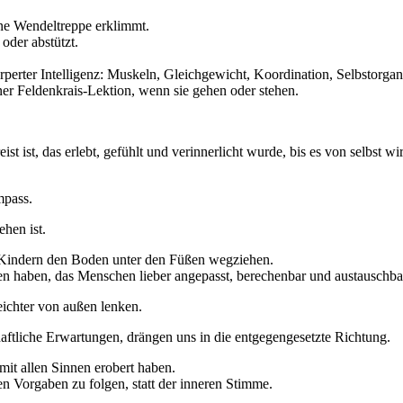
ine Wendeltreppe erklimmt.
 oder abstützt.
ter Intelligenz: Muskeln, Gleichgewicht, Koordination, Selbstorganisa
er Feldenkrais-Lektion, wenn sie gehen oder stehen.
st ist, das erlebt, gefühlt und verinnerlicht wurde, bis es von selbst wir
mpass.
hen ist.
ir Kindern den Boden unter den Füßen wegziehen.
 haben, das Menschen lieber angepasst, berechenbar und austauschbar h
eichter von außen lenken.
aftliche Erwartungen, drängen uns in die entgegengesetzte Richtung.
mit allen Sinnen erobert haben.
en Vorgaben zu folgen, statt der inneren Stimme.