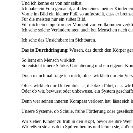
Und ich kenne es von mir selbst:
Ich habe ein Foto gemacht, auf dem eines meiner Kinder e
Vorne im Bild ein kleiner Fuß, so aufgestellt, dass er bremst
Für die meisten nur ein süßes Bild.
Für mich ein eingefrorener Moment von vollkommen verkörper
Ich sehe solche Veränderungen auch bei Menschen nach ein
Ich sehe das Unsichtbare im Sichtbaren.
Das ist
Durchdringung
: Wissen, das durch den Körper gerei
So lernt ein Mensch wirklich.
So entsteht innere Stärke, Orientierung und ein eigener Ko
Doch manchmal frage ich mich, ob es wirklich nur ein Verse
Ob es wirklich nur Unkenntnis ist, die dazu führt, dass w
Oder ob wir, bewusst oder unbewusst, ein System geschaffen
Denn wer seinen inneren Kompass verloren hat, lässt sich l
Unsere Systeme, ob Schule, frühe Förderung oder gesellsch
Wir ziehen Kinder zu früh in den Kopf, bevor sie ihre Welt 
Wir reißen sie aus dem Spüren heraus und lehren sie, äußer