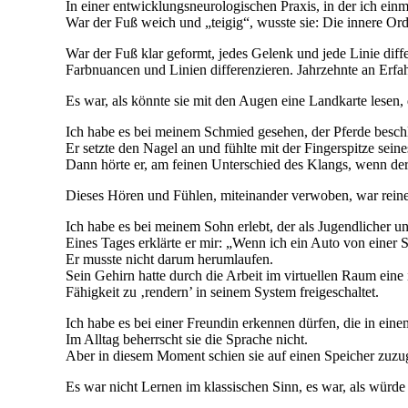
In einer entwicklungsneurologischen Praxis, in der ich einm
War der Fuß weich und „teigig“, wusste sie: Die innere Ord
War der Fuß klar geformt, jedes Gelenk und jede Linie diff
Farbnuancen und Linien differenzieren. Jahrzehnte an Erfa
Es war, als könnte sie mit den Augen eine Landkarte lesen, d
Ich habe es bei meinem Schmied gesehen, der Pferde besch
Er setzte den Nagel an und fühlte mit der Fingerspitze sein
Dann hörte er, am feinen Unterschied des Klangs, wenn de
Dieses Hören und Fühlen, miteinander verwoben, war reine
Ich habe es bei meinem Sohn erlebt, der als Jugendlicher 
Eines Tages erklärte er mir: „Wenn ich ein Auto von einer Se
Er musste nicht darum herumlaufen.
Sein Gehirn hatte durch die Arbeit im virtuellen Raum eine 
Fähigkeit zu ‚rendern’ in seinem System freigeschaltet.
Ich habe es bei einer Freundin erkennen dürfen, die in ein
Im Alltag beherrscht sie die Sprache nicht.
Aber in diesem Moment schien sie auf einen Speicher zuzu
Es war nicht Lernen im klassischen Sinn, es war, als würde