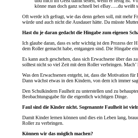
und mich im Geist damit sehen, wenn er fertig ist. V
könne man doch ganz schnell bei eBay…..du weißt
Oft werde ich gefragt, wie das denn gehen soll, mit mehr F
würde und auch nicht die Ausdauer hätte. Da müsste Mutter
Hast du je daran gedacht die Hingabe zum eigenen Scha
Ich glaube daran, dass es sehr wichtig ist den Prozess der
dem Roller gemacht habe, entgangen sind. Die Hingabe ein 
Es kann auch geschehen, dass sich Erwachsene über das za
solltest nicht so viel Zeit mit dem Roller verbringen. Mach’ 
Was den Erwachsenen entgeht, ist, dass die Motivation für
Dann wächst etwas in den Kindern, von dem ich immer sage,
Den Schulkindern Faulheit zu unterstellen und zu behaupte
Beobachtungsgabe für die eigentlich wichtigen Dinge.
Faul sind die Kinder nicht. Sogenannte Faulheit ist 
Damit Kinder lernen können und dies ein Leben lang, brauch
Roller zu verbringen.
Können wir das möglich machen?