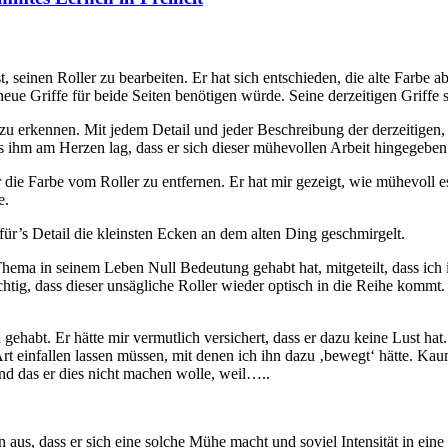
t, seinen Roller zu bearbeiten. Er hat sich entschieden, die alte Farbe
ue Griffe für beide Seiten benötigen würde. Seine derzeitigen Griffe s
 erkennen. Mit jedem Detail und jeder Beschreibung der derzeitigen, 
 ihm am Herzen lag, dass er sich dieser mühevollen Arbeit hingegeben 
e Farbe vom Roller zu entfernen. Er hat mir gezeigt, wie mühevoll es is
e.
 für’s Detail die kleinsten Ecken an dem alten Ding geschmirgelt.
 Thema in seinem Leben Null Bedeutung gehabt hat, mitgeteilt, dass ich 
chtig, dass dieser unsägliche Roller wieder optisch in die Reihe kommt.
ehabt. Er hätte mir vermutlich versichert, dass er dazu keine Lust hat
Art einfallen lassen müssen, mit denen ich ihn dazu ‚bewegt‘ hätte. K
und das er dies nicht machen wolle, weil…..
us, dass er sich eine solche Mühe macht und soviel Intensität in eine T