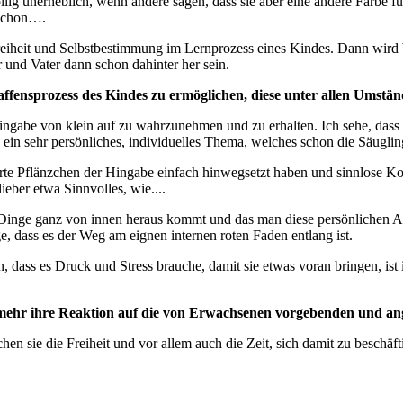
öllig unerheblich, wenn andere sagen, dass sie aber eine andere Farbe f
 schon….
reiheit und Selbstbestimmung im Lernprozess eines Kindes. Dann wird b
 und Vater dann schon dahinter her sein.
ffensprozess des Kindes zu ermöglichen, diese unter allen Umstän
 Hingabe von klein auf zu wahrzunehmen und zu erhalten. Ich sehe, das
ein sehr persönliches, individuelles Thema, welches schon die Säugling
rte Pflänzchen der Hingabe einfach hinwegsetzt haben und sinnlose 
lieber etwa Sinnvolles, wie....
 Dinge ganz von innen heraus kommt und das man diese persönlichen An
 dass es der Weg am eignen internen roten Faden entlang ist.
n, dass es Druck und Stress brauche, damit sie etwas voran bringen, i
vielmehr ihre Reaktion auf die von Erwachsenen vorgebenden und 
en sie die Freiheit und vor allem auch die Zeit, sich damit zu beschä