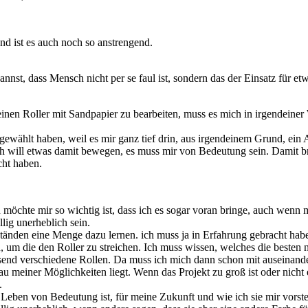
nd ist es auch noch so anstrengend.
kannst, dass Mensch nicht per se faul ist, sondern das der Einsatz für e
nen Roller mit Sandpapier zu bearbeiten, muss es mich in irgendeiner 
wählt haben, weil es mir ganz tief drin, aus irgendeinem Grund, ein An
ch will etwas damit bewegen, es muss mir von Bedeutung sein. Damit b
cht haben.
en möchte mir so wichtig ist, dass ich es sogar voran bringe, auch wenn
llig unerheblich sein.
änden eine Menge dazu lernen. ich muss ja in Erfahrung gebracht haben,
, um die den Roller zu streichen. Ich muss wissen, welches die besten
tausend verschiedene Rollen. Da muss ich mich dann schon mit auseinand
 meiner Möglichkeiten liegt. Wenn das Projekt zu groß ist oder nicht e
.
n Leben von Bedeutung ist, für meine Zukunft und wie ich sie mir vorst