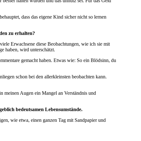
ür besser halten würden und das unnütz sei. Für das Geld
ehauptet, dass das eigene Kind sicher nicht so lernen
den zu erhalten?
s viele Erwachsene diese Beobachtungen, wie ich sie mit
e haben, wird unterschätzt.
Kommentare gemacht haben. Etwas wie: So ein Blödsinn, du
liegen schon bei den allerkleinsten beobachten kann.
st in meinen Augen ein Mangel an Verständnis und
angeblich bedeutsamen Lebensumstände.
ftigen, wie etwa, einen ganzen Tag mit Sandpapier und