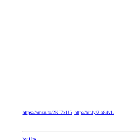
https://amzn.to/2KJ7xU5
http://bit.ly/2lo84vL
by Uta