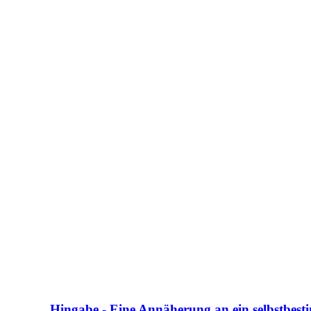
Hingabe - Eine Annäherung an ein selbstbesti