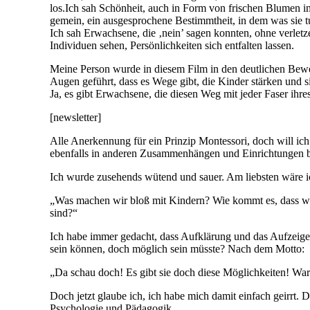
los.Ich sah Schönheit, auch in Form von frischen Blumen im
gemein, ein ausgesprochene Bestimmtheit, in dem was sie t
Ich sah Erwachsene, die ‚nein’ sagen konnten, ohne verle
Individuen sehen, Persönlichkeiten sich entfalten lassen.
Meine Person wurde in diesem Film in den deutlichen Bewe
Augen geführt, dass es Wege gibt, die Kinder stärken und si
Ja, es gibt Erwachsene, die diesen Weg mit jeder Faser i
[newsletter]
Alle Anerkennung für ein Prinzip Montessori, doch will ic
ebenfalls in anderen Zusammenhängen und Einrichtungen b
Ich wurde zusehends wütend und sauer. Am liebsten wäre ic
„Was machen wir bloß mit Kindern? Wie kommt es, dass wir
sind?“
Ich habe immer gedacht, dass Aufklärung und das Aufzeigen
sein können, doch möglich sein müsste? Nach dem Motto:
„Da schau doch! Es gibt sie doch diese Möglichkeiten! War
Doch jetzt glaube ich, ich habe mich damit einfach geirrt.
Psychologie und Pädagogik.