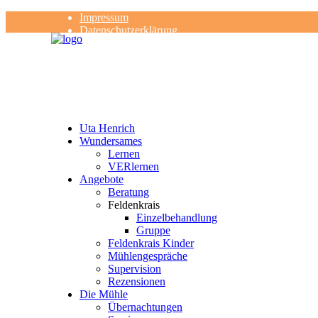
Impressum
Datenschutzerklärung
Kontakt
Rezensionen
Uta Henrich
Wundersames
Lernen
VERlernen
Angebote
Beratung
Feldenkrais
Einzelbehandlung
Gruppe
Feldenkrais Kinder
Mühlengespräche
Supervision
Rezensionen
Die Mühle
Übernachtungen