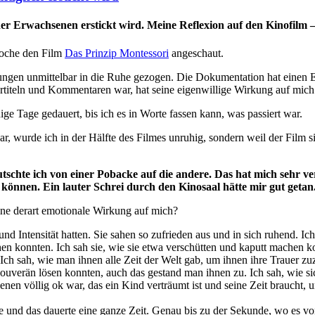
der Erwachsenen erstickt wird. Meine Reflexion auf den Kinofilm 
Woche den Film
Das Prinzip Montessori
angeschaut.
llungen unmittelbar in die Ruhe gezogen. Die Dokumentation hat einen 
ertiteln und Kommentaren war, hat seine eigenwillige Wirkung auf mich 
ige Tage gedauert, bis ich es in Worte fassen kann, was passiert war.
r, wurde ich in der Hälfte des Filmes unruhig, sondern weil der Film 
schte ich von einer Pobacke auf die andere. Das hat mich sehr veru
 können. Ein lauter Schrei durch den Kinosaal hätte mir gut getan
ine derart emotionale Wirkung auf mich?
d Intensität hatten. Sie sahen so zufrieden aus und in sich ruhend. Ich
en konnten. Ich sah sie, wie sie etwa verschütten und kaputt machen ko
ch sah, wie man ihnen alle Zeit der Welt gab, um ihnen ihre Trauer zuz
 souverän lösen konnten, auch das gestand man ihnen zu. Ich sah, wie 
enen völlig ok war, das ein Kind verträumt ist und seine Zeit braucht
le und das dauerte eine ganze Zeit. Genau bis zu der Sekunde, wo es vo