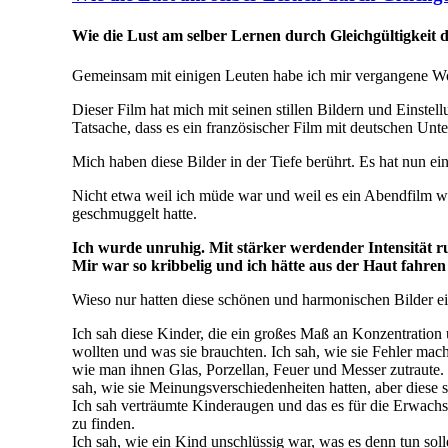
Wie die Lust am selber Lernen durch Gleichgültigkeit 
Gemeinsam mit einigen Leuten habe ich mir vergangene 
Dieser Film hat mich mit seinen stillen Bildern und Einste
Tatsache, dass es ein französischer Film mit deutschen Unt
Mich haben diese Bilder in der Tiefe berührt. Es hat nun ein
Nicht etwa weil ich müde war und weil es ein Abendfilm wa
geschmuggelt hatte.
Ich wurde unruhig. Mit stärker werdender Intensität rut
Mir war so kribbelig und ich hätte aus der Haut fahren
Wieso nur hatten diese schönen und harmonischen Bilder e
Ich sah diese Kinder, die ein großes Maß an Konzentration un
wollten und was sie brauchten. Ich sah, wie sie Fehler mach
wie man ihnen Glas, Porzellan, Feuer und Messer zutraute. I
sah, wie sie Meinungsverschiedenheiten hatten, aber diese
Ich sah verträumte Kinderaugen und das es für die Erwachs
zu finden.
Ich sah, wie ein Kind unschlüssig war, was es denn tun sol