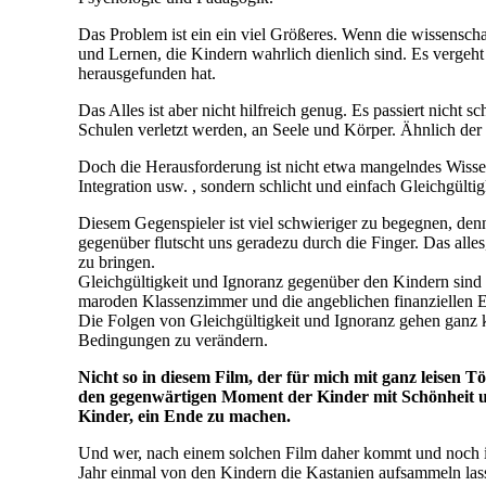
Das Problem ist ein ein viel Größeres. Wenn die wissenscha
und Lernen, die Kindern wahrlich dienlich sind. Es vergeh
herausgefunden hat.
Das Alles ist aber nicht hilfreich genug. Es passiert nicht 
Schulen verletzt werden, an Seele und Körper. Ähnlich der
Doch die Herausforderung ist nicht etwa mangelndes Wissen
Integration usw. , sondern schlicht und einfach Gleichgülti
Diesem Gegenspieler ist viel schwieriger zu begegnen, denn
gegenüber flutscht uns geradezu durch die Finger. Das alle
zu bringen.
Gleichgültigkeit und Ignoranz gegenüber den Kindern sind 
maroden Klassenzimmer und die angeblichen finanziellen 
Die Folgen von Gleichgültigkeit und Ignoranz gehen ganz 
Bedingungen zu verändern.
Nicht so in diesem Film, der für mich mit ganz leisen T
den gegenwärtigen Moment der Kinder mit Schönheit un
Kinder, ein Ende zu machen.
Und wer, nach einem solchen Film daher kommt und noch imm
Jahr einmal von den Kindern die Kastanien aufsammeln lasse,