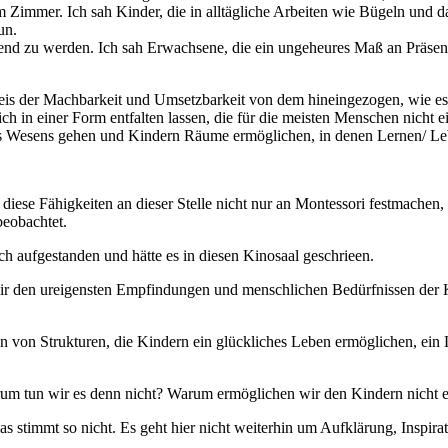
 Zimmer. Ich sah Kinder, die in alltägliche Arbeiten wie Bügeln und da
un.
tzend zu werden. Ich sah Erwachsene, die ein ungeheures Maß an Präs
is der Machbarkeit und Umsetzbarkeit von dem hineingezogen, wie es 
ch in einer Form entfalten lassen, die für die meisten Menschen nicht ei
hres Wesens gehen und Kindern Räume ermöglichen, in denen Lernen/ 
h diese Fähigkeiten an dieser Stelle nicht nur an Montessori festmach
eobachtet.
h aufgestanden und hätte es in diesen Kinosaal geschrieen.
 den ureigensten Empfindungen und menschlichen Bedürfnissen der Kle
 von Strukturen, die Kindern ein glückliches Leben ermöglichen, ein 
um tun wir es denn nicht? Warum ermöglichen wir den Kindern nicht e
 Das stimmt so nicht. Es geht hier nicht weiterhin um Aufklärung, Insp