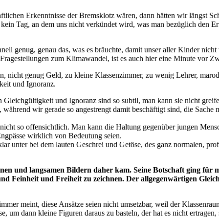
ftlichen Erkenntnisse der Bremsklotz wären, dann hätten wir längst Sch
t kein Tag, an dem uns nicht verkündet wird, was man bezüglich den Er
schnell genug, genau das, was es bräuchte, damit unser aller Kinder nic
 Fragestellungen zum Klimawandel, ist es auch hier eine Minute vor Zw
, nicht genug Geld, zu kleine Klassenzimmer, zu wenig Lehrer, marode 
gkeit und Ignoranz.
 Gleichgültigkeit und Ignoranz sind so subtil, man kann sie nicht grei
s, während wir gerade so angestrengt damit beschäftigt sind, die Sach
nicht so offensichtlich. Man kann die Haltung gegenüber jungen Mensc
Engpässe wirklich von Bedeutung seien.
klar unter bei dem lauten Geschrei und Getöse, des ganz normalen, pr
önen und langsamen Bildern daher kam. Seine Botschaft ging für mic
d Feinheit und Freiheit zu zeichnen. Der allgegenwärtigen Gleic
er meint, diese Ansätze seien nicht umsetzbar, weil der Klassenraum 
 um dann kleine Figuren daraus zu basteln, der hat es nicht ertragen, 