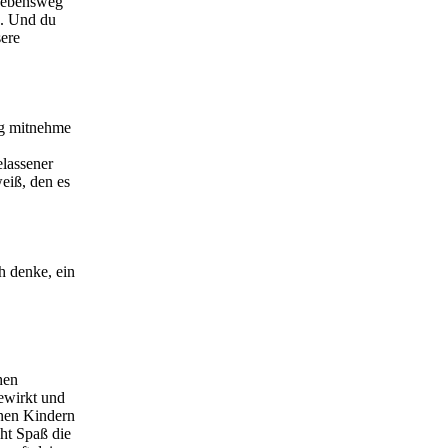
 Lebensweg
n. Und du
sere
ag mitnehme
elassener
eiß, den es
ch denke, ein
hen
bewirkt und
nen Kindern
cht Spaß die