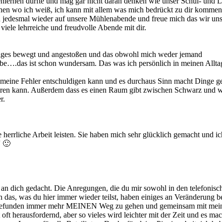
nenlernen durfte und mag gar nicht daran denken wie unser Schul- und
hen wo ich weiß, ich kann mit allem was mich bedrückt zu dir komme
ch jedesmal wieder auf unsere Mühlenabende und freue mich das wir un
iele lehrreiche und freudvolle Abende mit dir.
iniges bewegt und angestoßen und das obwohl mich weder jemand
habe….das ist schon wundersam. Das was ich persönlich in meinen Allt
 meine Fehler entschuldigen kann und es durchaus Sinn macht Dinge g
ühren kann. Außerdem dass es einen Raum gibt zwischen Schwarz und w
r.
e herrliche Arbeit leisten. Sie haben mich sehr glücklich gemacht und i
“ 🙂
 an dich gedacht. Die Anregungen, die du mir sowohl in den telefonisc
h das, was du hier immer wieder teilst, haben einiges an Veränderung 
ut gefunden immer mehr MEINEN Weg zu gehen und gemeinsam mit mei
oft herausfordernd, aber so vieles wird leichter mit der Zeit und es ma