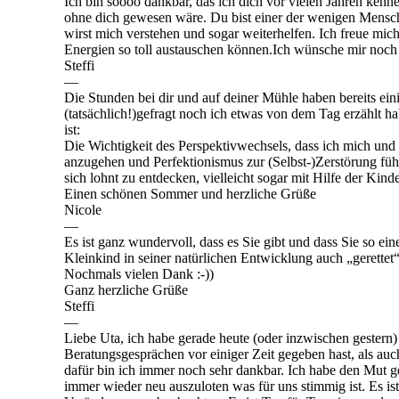
Ich bin soooo dankbar, das ich dich vor vielen Jahren ken
ohne dich gewesen wäre. Du bist einer der wenigen Mensc
wirst mich verstehen und sogar weiterhelfen. Ich freue mi
Energien so toll austauschen können.Ich wünsche mir noch v
Steffi
—
Die Stunden bei dir und auf deiner Mühle haben bereits e
(tatsächlich!)gefragt noch ich etwas von dem Tag erzählt 
ist:
Die Wichtigkeit des Perspektivwechsels, dass ich mich und
anzugehen und Perfektionismus zur (Selbst-)Zerstörung f
sich lohnt zu entdecken, vielleicht sogar mit Hilfe der Kinde
Einen schönen Sommer und herzliche Grüße
Nicole
—
Es ist ganz wundervoll, dass es Sie gibt und dass Sie so ein
Kleinkind in seiner natürlichen Entwicklung auch „gerettet
Nochmals vielen Dank :-))
Ganz herzliche Grüße
Steffi
—
Liebe Uta, ich habe gerade heute (oder inzwischen gestern)
Beratungsgesprächen vor einiger Zeit gegeben hast, als auc
dafür bin ich immer noch sehr dankbar. Ich habe den M
immer wieder neu auszuloten was für uns stimmig ist. Es ist 