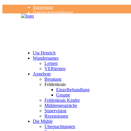
Impressum
Datenschutzerklärung
Kontakt
Rezensionen
Uta Henrich
Wundersames
Lernen
VERlernen
Angebote
Beratung
Feldenkrais
Einzelbehandlung
Gruppe
Feldenkrais Kinder
Mühlengespräche
Supervision
Rezensionen
Die Mühle
Übernachtungen