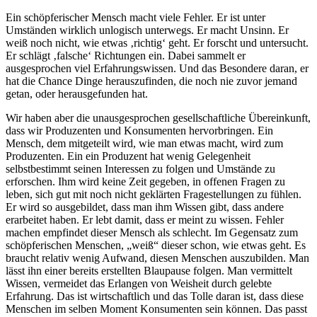
Ein schöpferischer Mensch macht viele Fehler. Er ist unter
Umständen wirklich unlogisch unterwegs. Er macht Unsinn. Er
weiß noch nicht, wie etwas ‚richtig‘ geht. Er forscht und untersucht.
Er schlägt ‚falsche‘ Richtungen ein. Dabei sammelt er
ausgesprochen viel Erfahrungswissen. Und das Besondere daran, er
hat die Chance Dinge herauszufinden, die noch nie zuvor jemand
getan, oder herausgefunden hat.
Wir haben aber die unausgesprochen gesellschaftliche Übereinkunft,
dass wir Produzenten und Konsumenten hervorbringen. Ein
Mensch, dem mitgeteilt wird, wie man etwas macht, wird zum
Produzenten. Ein ein Produzent hat wenig Gelegenheit
selbstbestimmt seinen Interessen zu folgen und Umstände zu
erforschen. Ihm wird keine Zeit gegeben, in offenen Fragen zu
leben, sich gut mit noch nicht geklärten Fragestellungen zu fühlen.
Er wird so ausgebildet, dass man ihm Wissen gibt, dass andere
erarbeitet haben. Er lebt damit, dass er meint zu wissen. Fehler
machen empfindet dieser Mensch als schlecht. Im Gegensatz zum
schöpferischen Menschen, „weiß“ dieser schon, wie etwas geht. Es
braucht relativ wenig Aufwand, diesen Menschen auszubilden. Man
lässt ihn einer bereits erstellten Blaupause folgen. Man vermittelt
Wissen, vermeidet das Erlangen von Weisheit durch gelebte
Erfahrung. Das ist wirtschaftlich und das Tolle daran ist, dass diese
Menschen im selben Moment Konsumenten sein können. Das passt