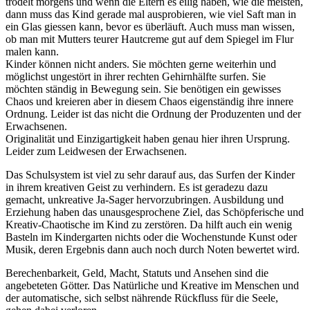
trödelt morgens und wenn die Eltern es eilig haben, wie die meisten,
dann muss das Kind gerade mal ausprobieren, wie viel Saft man in
ein Glas giessen kann, bevor es überläuft. Auch muss man wissen,
ob man mit Mutters teurer Hautcreme gut auf dem Spiegel im Flur
malen kann.
Kinder können nicht anders. Sie möchten gerne weiterhin und
möglichst ungestört in ihrer rechten Gehirnhälfte surfen. Sie
möchten ständig in Bewegung sein. Sie benötigen ein gewisses
Chaos und kreieren aber in diesem Chaos eigenständig ihre innere
Ordnung. Leider ist das nicht die Ordnung der Produzenten und der
Erwachsenen.
Originalität und Einzigartigkeit haben genau hier ihren Ursprung.
Leider zum Leidwesen der Erwachsenen.
Das Schulsystem ist viel zu sehr darauf aus, das Surfen der Kinder
in ihrem kreativen Geist zu verhindern. Es ist geradezu dazu
gemacht, unkreative Ja-Sager hervorzubringen. Ausbildung und
Erziehung haben das unausgesprochene Ziel, das Schöpferische und
Kreativ-Chaotische im Kind zu zerstören. Da hilft auch ein wenig
Basteln im Kindergarten nichts oder die Wochenstunde Kunst oder
Musik, deren Ergebnis dann auch noch durch Noten bewertet wird.
Berechenbarkeit, Geld, Macht, Statuts und Ansehen sind die
angebeteten Götter. Das Natürliche und Kreative im Menschen und
der automatische, sich selbst nährende Rückfluss für die Seele,