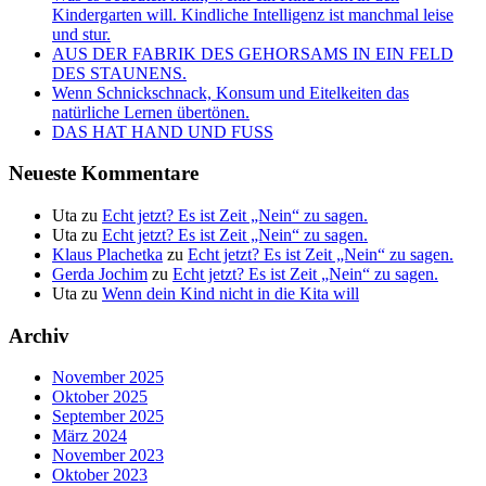
Kindergarten will. Kindliche Intelligenz ist manchmal leise
und stur.
AUS DER FABRIK DES GEHORSAMS IN EIN FELD
DES STAUNENS.
Wenn Schnickschnack, Konsum und Eitelkeiten das
natürliche Lernen übertönen.
DAS HAT HAND UND FUSS
Neueste Kommentare
Uta
zu
Echt jetzt? Es ist Zeit „Nein“ zu sagen.
Uta
zu
Echt jetzt? Es ist Zeit „Nein“ zu sagen.
Klaus Plachetka
zu
Echt jetzt? Es ist Zeit „Nein“ zu sagen.
Gerda Jochim
zu
Echt jetzt? Es ist Zeit „Nein“ zu sagen.
Uta
zu
Wenn dein Kind nicht in die Kita will
Archiv
November 2025
Oktober 2025
September 2025
März 2024
November 2023
Oktober 2023