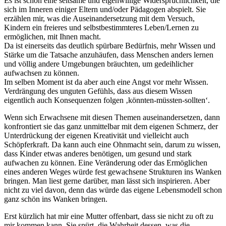
Es ist schon eine seltsame und eigenwillige Widersprüchlichkeit, die
sich im Inneren einiger Eltern und/oder Pädagogen abspielt. Sie
erzählen mir, was die Auseinandersetzung mit dem Versuch,
Kindern ein freieres und selbstbestimmteres Leben/Lernen zu
ermöglichen, mit Ihnen macht.
Da ist einerseits das deutlich spürbare Bedürfnis, mehr Wissen und
Stärke um die Tatsache anzuhäufen, dass Menschen anders lernen
und völlig andere Umgebungen bräuchten, um gedeihlicher
aufwachsen zu können.
Im selben Moment ist da aber auch eine Angst vor mehr Wissen.
Verdrängung des unguten Gefühls, dass aus diesem Wissen
eigentlich auch Konsequenzen folgen ‚könnten-müssten-sollten‘.
Wenn sich Erwachsene mit diesen Themen auseinandersetzen, dann
konfrontiert sie das ganz unmittelbar mit dem eigenen Schmerz, der
Unterdrückung der eigenen Kreativität und vielleicht auch
Schöpferkraft. Da kann auch eine Ohnmacht sein, darum zu wissen,
dass Kinder etwas anderes benötigen, um gesund und stark
aufwachen zu können. Eine Veränderung oder das Ermöglichen
eines anderen Weges würde fest gewachsene Strukturen ins Wanken
bringen. Man liest gerne darüber, man lässt sich inspirieren. Aber
nicht zu viel davon, denn das würde das eigene Lebensmodell schon
ganz schön ins Wanken bringen.
Erst kürzlich hat mir eine Mutter offenbart, dass sie nicht zu oft zu
mir kommen kann. Sie spürt, die Wahrheit dessen, was die