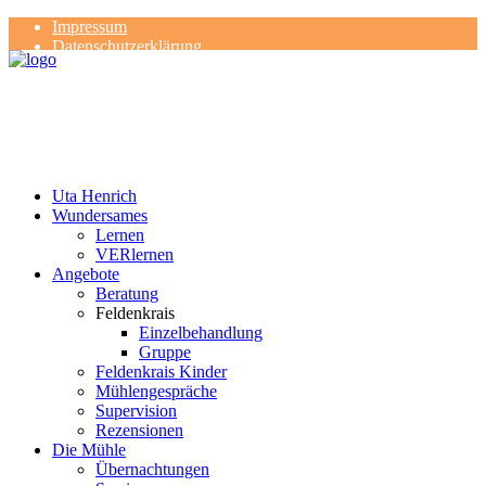
Impressum
Datenschutzerklärung
Kontakt
Rezensionen
Uta Henrich
Wundersames
Lernen
VERlernen
Angebote
Beratung
Feldenkrais
Einzelbehandlung
Gruppe
Feldenkrais Kinder
Mühlengespräche
Supervision
Rezensionen
Die Mühle
Übernachtungen