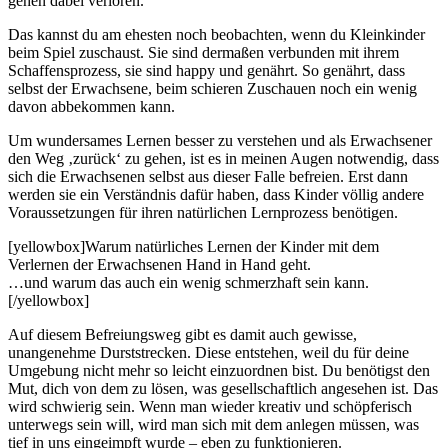
gehen dabei verloren.
Das kannst du am ehesten noch beobachten, wenn du Kleinkinder
beim Spiel zuschaust. Sie sind dermaßen verbunden mit ihrem
Schaffensprozess, sie sind happy und genährt. So genährt, dass
selbst der Erwachsene, beim schieren Zuschauen noch ein wenig
davon abbekommen kann.
Um wundersames Lernen besser zu verstehen und als Erwachsener
den Weg ‚zurück‘ zu gehen, ist es in meinen Augen notwendig, dass
sich die Erwachsenen selbst aus dieser Falle befreien. Erst dann
werden sie ein Verständnis dafür haben, dass Kinder völlig andere
Voraussetzungen für ihren natürlichen Lernprozess benötigen.
[yellowbox]Warum natürliches Lernen der Kinder mit dem
Verlernen der Erwachsenen Hand in Hand geht.
…und warum das auch ein wenig schmerzhaft sein kann.
[/yellowbox]
Auf diesem Befreiungsweg gibt es damit auch gewisse,
unangenehme Durststrecken. Diese entstehen, weil du für deine
Umgebung nicht mehr so leicht einzuordnen bist. Du benötigst den
Mut, dich von dem zu lösen, was gesellschaftlich angesehen ist. Das
wird schwierig sein. Wenn man wieder kreativ und schöpferisch
unterwegs sein will, wird man sich mit dem anlegen müssen, was
tief in uns eingeimpft wurde – eben zu funktionieren.