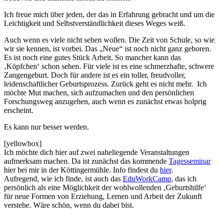
Ich freue mich über jeden, der das in Erfahrung gebracht und um die
Leichtigkeit und Selbstverständlichkeit dieses Weges weiß.
Auch wenn es viele nicht sehen wollen. Die Zeit von Schule, so wie
wir sie kennen, ist vorbei. Das „Neue“ ist noch nicht ganz geboren.
Es ist noch eine gutes Stück Arbeit. So mancher kann das
‚Köpfchen‘ schon sehen. Für viele ist es eine schmerzhafte, schwere
Zangengeburt. Doch für andere ist es ein toller, freudvoller,
leidenschaftlicher Geburtsprozess. Zurück geht es nicht mehr. Ich
möchte Mut machen, sich aufzumachen und den persönlichen
Forschungsweg anzugehen, auch wenn es zunächst etwas holprig
erscheint.
Es kann nur besser werden.
[yellowbox]
Ich möchte dich hier auf zwei naheliegende Veranstaltungen
aufmerksam machen. Da ist zunächst das kommende
Tagesseminar
hier bei mir in der Köttingermühle. Info findest du
hier
.
Aufregend, wie ich finde, ist auch das
EduWorkCamp
, das ich
persönlich als eine Möglichkeit der wohlwollenden ‚Geburtshilfe‘
für neue Formen von Erziehung, Lernen und Arbeit der Zukunft
verstehe. Wäre schön, wenn du dabei bist.