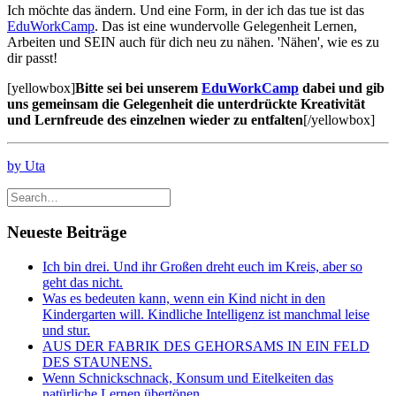
Ich möchte das ändern. Und eine Form, in der ich das tue ist das
EduWorkCamp
. Das ist eine wundervolle Gelegenheit Lernen,
Arbeiten und SEIN auch für dich neu zu nähen. 'Nähen', wie es zu
dir passt!
[yellowbox]
Bitte sei bei unserem
EduWorkCamp
dabei und gib
uns gemeinsam die Gelegenheit die unterdrückte Kreativität
und Lernfreude des einzelnen wieder zu entfalten
[/yellowbox]
by Uta
Neueste Beiträge
Ich bin drei. Und ihr Großen dreht euch im Kreis, aber so
geht das nicht.
Was es bedeuten kann, wenn ein Kind nicht in den
Kindergarten will. Kindliche Intelligenz ist manchmal leise
und stur.
AUS DER FABRIK DES GEHORSAMS IN EIN FELD
DES STAUNENS.
Wenn Schnickschnack, Konsum und Eitelkeiten das
natürliche Lernen übertönen.