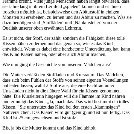
Flamme brennt. Viele junge Menschen haben längst bewiesen, dass
sie Jahre lang in ihrem Lernfeld „spielen“ können und es ihnen
trotzdem möglich ist, beispielsweise den Abiturstoff in einigen
Monaten zu erarbeiten, zu lernen und das Abitur zu machen. Was sie
dazu benötigen sind ‚Stoffläden‘ und ‚Nähkursleiter‘ von der
Qualität unserer oben erwähnten Lehrerin.
Es ist nicht, der Stoff, der zählt, sondern die Fähigkeit, diese tolle
Kissen nähen zu lernen und das genau so, wie es das Kind
entwickelt. Wenn es dabei eine herzbetonte Unterstützung hat, kann
das Kind Kissen nähen, oder aber auch Abitur machen.
Wie nun ging die Geschichte von unserem Mädchen aus?
Die Mutter verläßt den Stoffladen und Kursraum. Das Mädchen,
dass sich beim Fühlen der Stoffe von seinen eigenen Vorstellungen
hat leiten lassen, wählt 2 Stoffe aus, die eine Fachfrau unter
Umständen nicht in die nähere Wahl für ein Kissen genommen
hätte. Die Kursleiterin hingegen will die Flamme im Kind nähren
und ermutigt das Kind. „Ja, mach das. Das wird bestimmt ein tolles
Kissen.“ Sie unterstützt das Kind bei den ersten „klammsigen“
Nähversuchen. Das Kissen wird gut (genug) und ist nun fertig. Das
Kind ist 25 cm gewachsen und ist stolz.
Bis, ja bis die Mutter kommt und das Kind abholt.