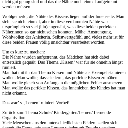
nicht gut genug sind und das die Nähte noch einmal aufgetrennt
werden müssen.
Wohlgemerkt, die Nähte des Kissens liegen auf der Innenseite. Man
sieht sie nicht einmal, aber in diese verdammten Nähte war
ursprünglich so viel (hin)eingenäht, was diese beiden perfekten
Näherinnen so gar nicht sehen konnten. Mühe, Anstrengung,
Wohlwollen der Anleiterin, Selbstwertgefühl und vieles mehr ist für
diese beiden Frauen völlig unsichtbar verarbeitet worden.
Um es kurz zu machen:
Die Nähte wurden aufgetrennt, das Mädchen hat sich dabei
entsetzlich gequält. Das Thema ‚Kissen‘ war für sie ohnehin längst
ruiniert.
Man hat mit ihr das Thema Kissen und Nähte als Exempel statuieren
wollen. Man wollte, dass sie lernt, das perfekte Kissen zu nähen.
Man wollte gleich von Anfang an die möglichen Fehler ausmerzen.
Man wollte das perfekte Kissen, das Innenleben des Kindes hat man
nicht erkannt.
Das war’ s. ‚Lernen‘ ruiniert. Vorbei!
Zurück zum Thema Schule/ Kindergarten/Lernen/ Lernende
Organisation.
Viele Menschen aus den unterschiedlichsten Feldern stellen sich
derzeit die Frage, wie man Lernen wieder mit Freude versehen