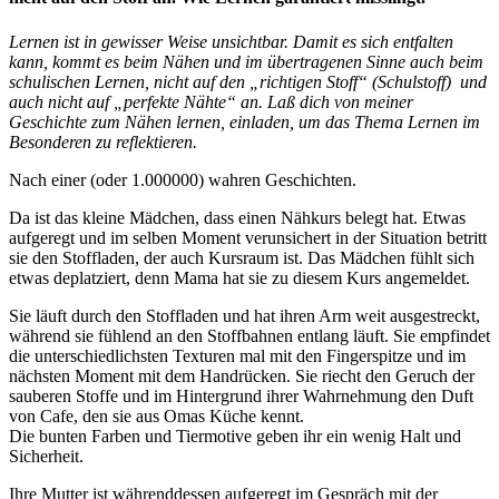
Lernen ist in gewisser Weise unsichtbar. Damit es sich entfalten
kann, kommt es beim Nähen und im übertragenen Sinne auch beim
schulischen Lernen, nicht auf den „richtigen Stoff“ (Schulstoff) und
auch nicht auf „perfekte Nähte“ an. Laß dich von meiner
Geschichte zum Nähen lernen, einladen, um das Thema Lernen im
Besonderen zu reflektieren.
Nach einer (oder 1.000000) wahren Geschichten.
Da ist das kleine Mädchen, dass einen Nähkurs belegt hat. Etwas
aufgeregt und im selben Moment verunsichert in der Situation betritt
sie den Stoffladen, der auch Kursraum ist. Das Mädchen fühlt sich
etwas deplatziert, denn Mama hat sie zu diesem Kurs angemeldet.
Sie läuft durch den Stoffladen und hat ihren Arm weit ausgestreckt,
während sie fühlend an den Stoffbahnen entlang läuft. Sie empfindet
die unterschiedlichsten Texturen mal mit den Fingerspitze und im
nächsten Moment mit dem Handrücken. Sie riecht den Geruch der
sauberen Stoffe und im Hintergrund ihrer Wahrnehmung den Duft
von Cafe, den sie aus Omas Küche kennt.
Die bunten Farben und Tiermotive geben ihr ein wenig Halt und
Sicherheit.
Ihre Mutter ist währenddessen aufgeregt im Gespräch mit der