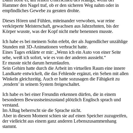
Hammer den Nagel traf, ob er den sicheren Weg nahm oder in
empfindliches Gewebe zu geraten drohte.
Dieses Hören und Fühlen, miteinander verwoben, war reine
verkörperte Meisterschaft, gewachsen aus Jahrzehnten, bis der
Körper wusste, was der Kopf nicht mehr benennen musste.
Ich habe es bei meinem Sohn erlebt, der als Jugendlicher unzählige
Stunden mit 3D-Animationen verbracht hatte.
Eines Tages erklärte er mir: „Wenn ich ein Auto von einer Seite
sehe, weiß ich sofort, wie es von der anderen aussieht.“
Er musste nicht darum herumlaufen.
Sein Gehirn hatte durch die Arbeit im virtuellen Raum eine innere
Landkarte entwickelt, die das Fehlende ergänzt, ein Sehen mit allen
Winkeln gleichzeitig. Auch er hatte sozusagen die Fähigkeit zu
‚rendern’ in seinem System freigeschaltet.
Ich habe es bei einer Freundin erkennen dürfen, die in einem
besonderen Bewusstseinszustand plötzlich Englisch sprach und
verstand.
Im Alltag beherrscht sie die Sprache nicht.
Aber in diesem Moment schien sie auf einen Speicher zuzugreifen,
der vielleicht aus einem ganz anderen Lebenszusammenhang
stammt.