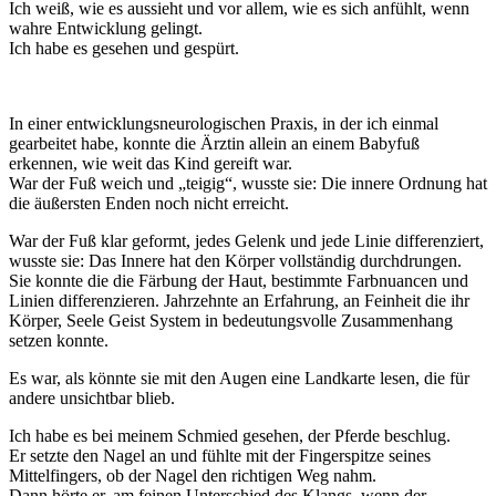
Ich weiß, wie es aussieht und vor allem, wie es sich anfühlt, wenn
wahre Entwicklung gelingt.
Ich habe es gesehen und gespürt.
In einer entwicklungsneurologischen Praxis, in der ich einmal
gearbeitet habe, konnte die Ärztin allein an einem Babyfuß
erkennen, wie weit das Kind gereift war.
War der Fuß weich und „teigig“, wusste sie: Die innere Ordnung hat
die äußersten Enden noch nicht erreicht.
War der Fuß klar geformt, jedes Gelenk und jede Linie differenziert,
wusste sie: Das Innere hat den Körper vollständig durchdrungen.
Sie konnte die die Färbung der Haut, bestimmte Farbnuancen und
Linien differenzieren. Jahrzehnte an Erfahrung, an Feinheit die ihr
Körper, Seele Geist System in bedeutungsvolle Zusammenhang
setzen konnte.
Es war, als könnte sie mit den Augen eine Landkarte lesen, die für
andere unsichtbar blieb.
Ich habe es bei meinem Schmied gesehen, der Pferde beschlug.
Er setzte den Nagel an und fühlte mit der Fingerspitze seines
Mittelfingers, ob der Nagel den richtigen Weg nahm.
Dann hörte er, am feinen Unterschied des Klangs, wenn der