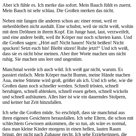
Aber ich fühle es. Ich merke das sofort. Mein Bauch fühlt es zuerst.
Mein Bauch ist sehr schlau. Die Großen merken das nicht.
Neben mir fangen die anderen schon an: einer rennt, weil er
stehenbleiben nicht aushält. Eine schubst, weil sie nicht weiß, wohin
mit dem Dröhnen in ihrem Kopf. Ein Junge haut, laut, verzweifelt,
und eine andere beißt, weil ihr Körper nur noch schreien kann. Und
die Großen sagen: „Hört auf! Nicht hauen! Nicht beißen! Nicht
spucken! Setzt euch hin! Bleibt sitzen! Ruhe jetzt!“ Und ich weiß,
dass sie es nicht böse meinen. Aber ihre Worte machen uns nicht
ruhig. Sie machen uns leer und ungestüm.
Manchmal werde ich auch wild. Ich weiß gar nicht, warum. Es
passiert einfach. Mein Körper macht Bumm, meine Hände machen
Aua, meine Stimme wird groß, größer als ich. Und ich sehe, wie die
Großen dann noch schneller werden. Schnell trösten, schnell
beruhigen, schnell ablenken, schnell essen geben, schnell wickeln
und schnell aufräumen. Alles hier ist wie ein dauerndes Stolpern,
und keiner hat Zeit hinzufallen.
Ich sehe die Großen müde. So erschöpft, dass sie manchmal aus
ihren eigenen Gesichtern herausfallen. Ich sehe Eltern, die schon mit
schlechtem Gewissen ankommen, die so tun, als wäre es normal,
dass man kleine Kinder morgens in einen hellen, lauten Raum
bringt, der nicht nach Zuhause riecht. Ich sehe Erzieherinnen, die