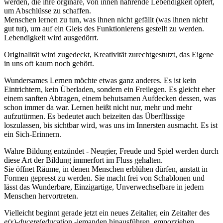
werden, die ihre orginäre, von innen nährende Lebendigkeit opfert,
um Abschlüsse zu schaffen.
Menschen lernen zu tun, was ihnen nicht gefällt (was ihnen nicht
gut tut), um auf ein Gleis des Funktionierens gestellt zu werden.
Lebendigkeit wird ausgedörrt.
Originalität wird zugedeckt, Kreativität zurechtgestutzt, das Eigene
in uns oft kaum noch gehört.
Wundersames Lernen möchte etwas ganz anderes. Es ist kein
Eintrichtern, kein Überladen, sondern ein Freilegen. Es gleicht eher
einem sanften Abtragen, einem behutsamen Aufdecken dessen, was
schon immer da war. Lernen heißt nicht nur, mehr und mehr
aufzutürmen. Es bedeutet auch beizeiten das Überflüssige
loszulassen, bis sichtbar wird, was uns im Innersten ausmacht. Es ist
ein Sich-Erinnern.
Wahre Bildung entzündet - Neugier, Freude und Spiel werden durch
diese Art der Bildung immerfort im Fluss gehalten.
Sie öffnet Räume, in denen Menschen erblühen dürfen, anstatt in
Formen gepresst zu werden. Sie macht frei von Schablonen und
lässt das Wunderbare, Einzigartige, Unverwechselbare in jedem
Menschen hervortreten.
Vielleicht beginnt gerade jetzt ein neues Zeitalter, ein Zeitalter des
e(x)-ducere
(education -jemanden hinausführen, emporziehen,