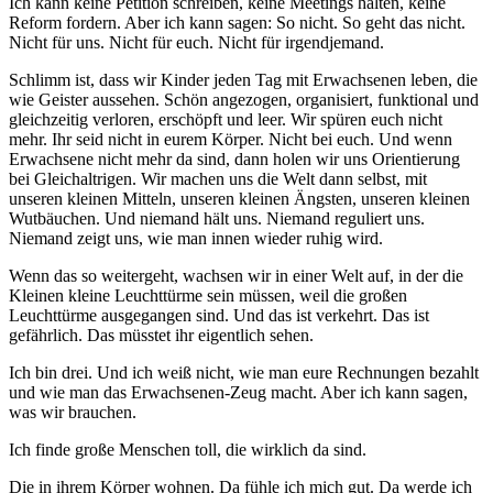
Ich kann keine Petition schreiben, keine Meetings halten, keine
Reform fordern. Aber ich kann sagen: So nicht. So geht das nicht.
Nicht für uns. Nicht für euch. Nicht für irgendjemand.
Schlimm ist, dass wir Kinder jeden Tag mit Erwachsenen leben, die
wie Geister aussehen. Schön angezogen, organisiert, funktional und
gleichzeitig verloren, erschöpft und leer. Wir spüren euch nicht
mehr. Ihr seid nicht in eurem Körper. Nicht bei euch. Und wenn
Erwachsene nicht mehr da sind, dann holen wir uns Orientierung
bei Gleichaltrigen. Wir machen uns die Welt dann selbst, mit
unseren kleinen Mitteln, unseren kleinen Ängsten, unseren kleinen
Wutbäuchen. Und niemand hält uns. Niemand reguliert uns.
Niemand zeigt uns, wie man innen wieder ruhig wird.
Wenn das so weitergeht, wachsen wir in einer Welt auf, in der die
Kleinen kleine Leuchttürme sein müssen, weil die großen
Leuchttürme ausgegangen sind. Und das ist verkehrt. Das ist
gefährlich. Das müsstet ihr eigentlich sehen.
Ich bin drei. Und ich weiß nicht, wie man eure Rechnungen bezahlt
und wie man das Erwachsenen-Zeug macht. Aber ich kann sagen,
was wir brauchen.
Ich finde große Menschen toll, die wirklich da sind.
Die in ihrem Körper wohnen. Da fühle ich mich gut. Da werde ich