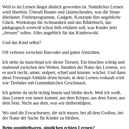
Weil es im Lernen längst ähnlich geworden ist. Natürliches Lernen
wird übertönt. Überall Buntes und Quietschendes, was die Sinne
überlastet. Förderprogramme, Gadgets, Konzepte fürs angebliche
Glück. Workshops für Achtsamkeit und das Bilderbuch, das
pädagogisch wertvoll schon früh erklären soll, was Kinder jetzt
„fressen“ sollen. Alles angeblich für das Kindeswohl.
Und das Kind selbst?
Oft verloren zwischen Barcodes und guten Absichten.
Ich stehe da manchmal wie dieser Tierarzt. Ein bisschen schräg und
mahnend zwischen den Welten. Inmitten der Natur des Lernens, wo
es noch riecht, atmet, stolpert, schief und krumm
wächst. Und dann
diese Fressnapf-Attitüde drum herum, in dem Lernen verkauft wird
wie Tierfutter mit Gummibärchen Geschmack.
Ich gehöre da nicht richtig hinein und bleibe doch. Weil ich weiß,
dass Lernen von innen kommt, aus dem Körper, aus dem Atem, aus
dem Sein. Nicht aus dem, was wir drüberstülpen.
Wo sind die Erwachsenen, die sich trauen, bei all dem Gedöns, bei
der Natur der Sache für Kinder zu bleiben.
Beim unmittelbaren, sinnlichen echten Lernen?