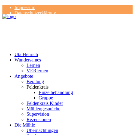
Impressum
Datenschutzerklärung
Kontakt
Rezensionen
Uta Henrich
Wundersames
Lernen
VERlernen
Angebote
Beratung
Feldenkrais
Einzelbehandlung
Gruppe
Feldenkrais Kinder
Mühlengespräche
Supervision
Rezensionen
Die Mühle
Übernachtungen