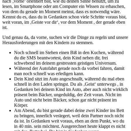
nach ‚vorne’ orientiert bist, wie du deinen Sinne benutzt, um zu
lesen, im Smartphone oder am Computer ein Wissen zu erhaschen,
von dem du gerade im Moment meinst, dass es notwendig wäre.
Kennst du es, dass du in Gedanken schon viele Schritte voraus bist,
weit voran, im ‚Geiste vor dir‘, vor dem Moment , der gerade eben
ist.
Und genau da, da vorne, suchen wir die Dinge zu regeln und unsere
Herausforderungen mit den Kindern zu stemmen.
Noch schnell im Stehen einen Biß in den Kuchen, während
du die SMS beantwortest, dein Kind neben dir, frei
schwebend im deinem gestressten geistigen Universum.
Während der Autofahrt gerade noch da vorbei fahren, damit
man noch schnell was erledigen kann.
Dein Kind sitzt im Auto angeschnallt, während du mal eben
schnell in den Laden springst. Du als ‚Geist‘ unterwegs , in
Gedanken bei deinem Kind im Auto, aber auch nicht wirklich
präsent beim Bäcker, ungeduldig, der Zeit voran. Nicht im
Auto und nicht beim Bäcker, schon gar nicht präsent im
Körper.
Am Abend, du bist gerade dabei deine zwei Kinder ins Bett
zu bringen, innerlich verärgert, weil dein Partner noch nicht
da ist. In Gedanken weit voraus, eben an dem Punkt, wo du
in 40 min. sein möchtest. Ausgerechnet heute klappt es nicht