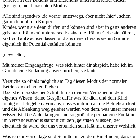
geistigen, nicht präsenten Modus.
Alle sind irgendwo ‚da vorne‘ unterwegs, aber nicht ‚hier’, schon
gar nicht in ihrem Körper.
Kinder, wenn sie denn dürfen und können sind aber in ganz anderen
geistigen ‚Räumen‘ unterwegs. Es sind die ‚Räume‘, die sie nähren,
kraftvoll aufwachsen lassen und aus denen heraus sie im Grunde
eigentlich ihr Potential entfalten könnten.
[newsletter]
Mit meiner Eingangsfrage, was sich hinter dir abspielt, habe ich im
Grunde eine Einladung ausgesprochen, sie lautet:
Versuche so oft als möglich am Tag diesen Modus der normalen
Betriebsamkeit zu entfliehen.
Das ist ein praktischer Schritt hin zu deinem Vertrauen in dein
eigenes Wissen, deine Gespür dafür was für dich und dein Kind
richtig ist. Ich gehe davon aus, dass wir durch all die Betriebsamkeit
und die Ablenkung weg geleitet werden von dem, was unser inneres
Wissen ist. Die Ablenkungen sind so groß, die permanente Funktion
im Verstandesmodus stärkt nicht den ‚geistigen Muskel‘, der
eigentlich da wäre, der uns verbunden sein läßt mit unserer Weisheit.
Was ich dir vorschlage sind Schritte hin zu dem Empfinden, dass du