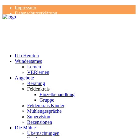
Impressum
Datenschutzerklärung
Kontakt
Rezensionen
Uta Henrich
Wundersames
Lernen
VERlernen
Angebote
Beratung
Feldenkrais
Einzelbehandlung
Gruppe
Feldenkrais Kinder
Mühlengespräche
Supervision
Rezensionen
Die Mühle
Übernachtungen