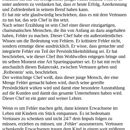
unter anderem zu verdanken hat, dass er heute Erfolg, Anerkennung
und Zufriedenheit in seinem Beruf haben kann.
Er hat mir sehr glaubwürdig beschrieben, dass es mit dem Vertrauen
zu tun hat, das sein Chef in ihn setzt.
Nach seiner Erzählung ist sein Chef einer dieser einzigartigen,
charismatischen Menschen, die ihn von Anfang an dazu angehalten
haben, Fehler zu machen. Dieser Chef habe ein außerordentliches
Wissen um die Bedeutung von Fehlern. Er kritisiere Fehler nicht,
sondern ermutige diese ausdrücklich. Er wisse, dass gemachte und
integrierte Fehler ein Teil der Persönlichkeitsbildung sei. Er hat
beschrieben, wie dieser Chef ihm Wohlwollen entgegen bringe und
im selben Moment eine Art Sparringspartner sei. Er hat mir recht
anschaulich diesen Balanceakt, zwischen Vertrauen geben und
‚Reibestein‘ sein, beschrieben.
Der weitsichtige Chef weiß, dass dieser junge Mensch, der eine
Menge Fehler gemacht haben wird, durch seine gereifte
Persönlichkeit wirken wird und damit eine besondere Ausstrahlung
auf die Kunden und damit das gesamte Unternehmen haben wird.
Dieser Chef ist ein guter und weiser Lehrer.
Wenn es um Fehler machen geht, dann können Erwachsene im
Leben mit Kindern ein Stück entspannen. Es ist bedeutsam
Vertrauen zu schenken und nicht 24/7 dem Impuls folgen zu
müssen, erziehen zu müssen, um ‚Fehler‘ auszumerzen. Vertrauen
schenkende Erwachsenen trauen dem Kind in einem weit größeren