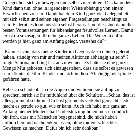
Gelegenheit sich zu bewegen und selbst zu erfahren. Das kann dein
Kind dann tun, ohne in irgendeiner Weise abhängig von einem
Erwachsenen zu sein. Damit hat dein Kind ganz viel Gelegenheit
mit sich selbst und seinen eigenen Fragestellungen beschäftigt zu
sein. Es lernt, es lernt aus sich selbst heraus. Und dies sind dann die
besten Voraussetzungen für lebenslanges freudvolles Lernen. Damit
lernst du sozusagen für dein ganzes Leben. Die Wurzeln dafür
werden ja hier, ganz am Anfang gelegt, verstehst du?“
„Kann es sein, dass meine Kinder im Gegensatz zu deinen gelernt
haben, ständig von mir und meinen Aktionen abhängig zu sein“ ?,
fragte Sabrina und fing fast an zu weinen. Es hatte sie eine ganze
Menge Mut gekostet, sich einzugestehen, dass sie selbst es gewesen
sein könnte, die ihre Kinder und sich in diese Abhängigkeitsspirale
gefahren hatte.
Rebecca schaute ihr in die Augen und während sie anfing zu
sprechen, strich sie ihr mitfühlend über die Schultern. „Schau, das ist
alles gar nicht schlimm. Du hast gar nichts verkehrt gemacht. Jeder
macht es gerade so gut, wie er kann. Auch ich habe mir ganz am
Anfang meiner Mutterschaft Unterstützung holen müssen und ich
bin froh, dass mir Menschen begegnet sind, die mich haben
aufhorchen und nachdenken lassen, ohne mir ein schlechtes
Gewissen zu machen. Dafür bin ich sehr dankbar.“