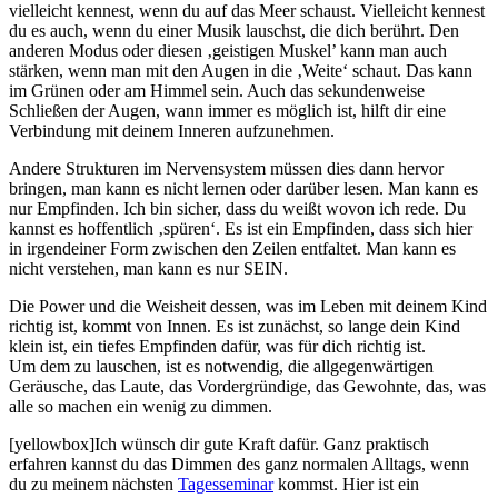
vielleicht kennest, wenn du auf das Meer schaust. Vielleicht kennest
du es auch, wenn du einer Musik lauschst, die dich berührt. Den
anderen Modus oder diesen ‚geistigen Muskel’ kann man auch
stärken, wenn man mit den Augen in die ‚Weite‘ schaut. Das kann
im Grünen oder am Himmel sein. Auch das sekundenweise
Schließen der Augen, wann immer es möglich ist, hilft dir eine
Verbindung mit deinem Inneren aufzunehmen.
Andere Strukturen im Nervensystem müssen dies dann hervor
bringen, man kann es nicht lernen oder darüber lesen. Man kann es
nur Empfinden. Ich bin sicher, dass du weißt wovon ich rede. Du
kannst es hoffentlich ‚spüren‘. Es ist ein Empfinden, dass sich hier
in irgendeiner Form zwischen den Zeilen entfaltet. Man kann es
nicht verstehen, man kann es nur SEIN.
Die Power und die Weisheit dessen, was im Leben mit deinem Kind
richtig ist, kommt von Innen. Es ist zunächst, so lange dein Kind
klein ist, ein tiefes Empfinden dafür, was für dich richtig ist.
Um dem zu lauschen, ist es notwendig, die allgegenwärtigen
Geräusche, das Laute, das Vordergründige, das Gewohnte, das, was
alle so machen ein wenig zu dimmen.
[yellowbox]Ich wünsch dir gute Kraft dafür. Ganz praktisch
erfahren kannst du das Dimmen des ganz normalen Alltags, wenn
du zu meinem nächsten
Tagesseminar
kommst. Hier ist ein