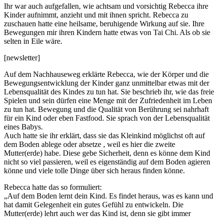
Ihr war auch aufgefallen, wie achtsam und vorsichtig Rebecca ihre
Kinder aufnimmt, anzieht und mit ihnen spricht. Rebecca zu
zuschauen hatte eine heilsame, beruhigende Wirkung auf sie. Ihre
Bewegungen mir ihren Kindern hatte etwas von Tai Chi. Als ob sie
selten in Eile wäre.
[newsletter]
Auf dem Nachhauseweg erklärte Rebecca, wie der Körper und die
Bewegungsentwicklung der Kinder ganz unmittelbar etwas mit der
Lebensqualität des Kindes zu tun hat. Sie beschrieb ihr, wie das freie
Spielen und sein dürfen eine Menge mit der Zufriedenheit im Leben
zu tun hat. Bewegung und die Qualität von Berührung sei nahrhaft
für ein Kind oder eben Fastfood. Sie sprach von der Lebensqualität
eines Babys.
Auch hatte sie ihr erklärt, dass sie das Kleinkind möglichst oft auf
dem Boden ablege oder absetze , weil es hier die zweite
Mutter(erde) habe. Diese gebe Sicherheit, denn es könne dem Kind
nicht so viel passieren, weil es eigenständig auf dem Boden agieren
könne und viele tolle Dinge über sich heraus finden könne.
Rebecca hatte das so formuliert:
„Auf dem Boden lernt dein Kind. Es findet heraus, was es kann und
hat damit Gelegenheit ein gutes Gefühl zu entwickeln. Die
Mutter(erde) lehrt auch wer das Kind ist, denn sie gibt immer