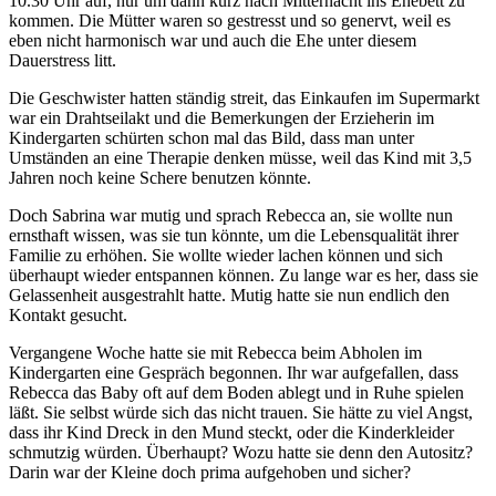
10.30 Uhr auf, nur um dann kurz nach Mitternacht ins Ehebett zu
kommen. Die Mütter waren so gestresst und so genervt, weil es
eben nicht harmonisch war und auch die Ehe unter diesem
Dauerstress litt.
Die Geschwister hatten ständig streit, das Einkaufen im Supermarkt
war ein Drahtseilakt und die Bemerkungen der Erzieherin im
Kindergarten schürten schon mal das Bild, dass man unter
Umständen an eine Therapie denken müsse, weil das Kind mit 3,5
Jahren noch keine Schere benutzen könnte.
Doch Sabrina war mutig und sprach Rebecca an, sie wollte nun
ernsthaft wissen, was sie tun könnte, um die Lebensqualität ihrer
Familie zu erhöhen. Sie wollte wieder lachen können und sich
überhaupt wieder entspannen können. Zu lange war es her, dass sie
Gelassenheit ausgestrahlt hatte. Mutig hatte sie nun endlich den
Kontakt gesucht.
Vergangene Woche hatte sie mit Rebecca beim Abholen im
Kindergarten eine Gespräch begonnen. Ihr war aufgefallen, dass
Rebecca das Baby oft auf dem Boden ablegt und in Ruhe spielen
läßt. Sie selbst würde sich das nicht trauen. Sie hätte zu viel Angst,
dass ihr Kind Dreck in den Mund steckt, oder die Kinderkleider
schmutzig würden. Überhaupt? Wozu hatte sie denn den Autositz?
Darin war der Kleine doch prima aufgehoben und sicher?