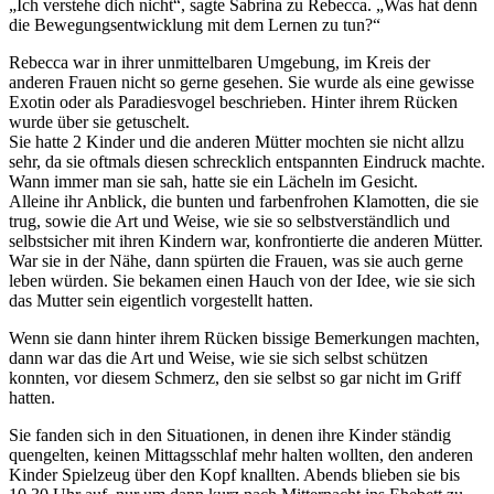
„Ich verstehe dich nicht“, sagte Sabrina zu Rebecca. „Was hat denn
die Bewegungsentwicklung mit dem Lernen zu tun?“
Rebecca war in ihrer unmittelbaren Umgebung, im Kreis der
anderen Frauen nicht so gerne gesehen. Sie wurde als eine gewisse
Exotin oder als Paradiesvogel beschrieben. Hinter ihrem Rücken
wurde über sie getuschelt.
Sie hatte 2 Kinder und die anderen Mütter mochten sie nicht allzu
sehr, da sie oftmals diesen schrecklich entspannten Eindruck machte.
Wann immer man sie sah, hatte sie ein Lächeln im Gesicht.
Alleine ihr Anblick, die bunten und farbenfrohen Klamotten, die sie
trug, sowie die Art und Weise, wie sie so selbstverständlich und
selbstsicher mit ihren Kindern war, konfrontierte die anderen Mütter.
War sie in der Nähe, dann spürten die Frauen, was sie auch gerne
leben würden. Sie bekamen einen Hauch von der Idee, wie sie sich
das Mutter sein eigentlich vorgestellt hatten.
Wenn sie dann hinter ihrem Rücken bissige Bemerkungen machten,
dann war das die Art und Weise, wie sie sich selbst schützen
konnten, vor diesem Schmerz, den sie selbst so gar nicht im Griff
hatten.
Sie fanden sich in den Situationen, in denen ihre Kinder ständig
quengelten, keinen Mittagsschlaf mehr halten wollten, den anderen
Kinder Spielzeug über den Kopf knallten. Abends blieben sie bis