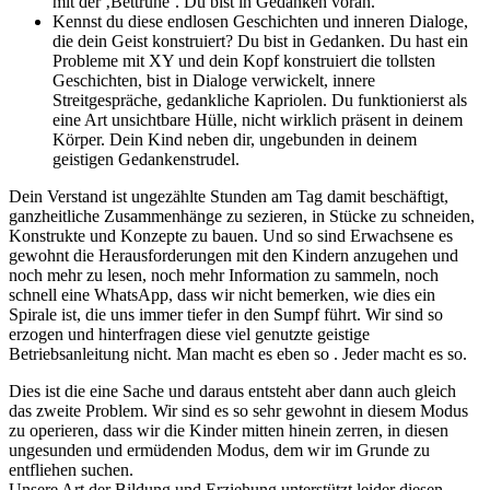
mit der ‚Bettruhe’. Du bist in Gedanken voran.
Kennst du diese endlosen Geschichten und inneren Dialoge,
die dein Geist konstruiert? Du bist in Gedanken. Du hast ein
Probleme mit XY und dein Kopf konstruiert die tollsten
Geschichten, bist in Dialoge verwickelt, innere
Streitgespräche, gedankliche Kapriolen. Du funktionierst als
eine Art unsichtbare Hülle, nicht wirklich präsent in deinem
Körper. Dein Kind neben dir, ungebunden in deinem
geistigen Gedankenstrudel.
Dein Verstand ist ungezählte Stunden am Tag damit beschäftigt,
ganzheitliche Zusammenhänge zu sezieren, in Stücke zu schneiden,
Konstrukte und Konzepte zu bauen. Und so sind Erwachsene es
gewohnt die Herausforderungen mit den Kindern anzugehen und
noch mehr zu lesen, noch mehr Information zu sammeln, noch
schnell eine WhatsApp, dass wir nicht bemerken, wie dies ein
Spirale ist, die uns immer tiefer in den Sumpf führt. Wir sind so
erzogen und hinterfragen diese viel genutzte geistige
Betriebsanleitung nicht. Man macht es eben so . Jeder macht es so.
Dies ist die eine Sache und daraus entsteht aber dann auch gleich
das zweite Problem. Wir sind es so sehr gewohnt in diesem Modus
zu operieren, dass wir die Kinder mitten hinein zerren, in diesen
ungesunden und ermüdenden Modus, dem wir im Grunde zu
entfliehen suchen.
Unsere Art der Bildung und Erziehung unterstützt leider diesen