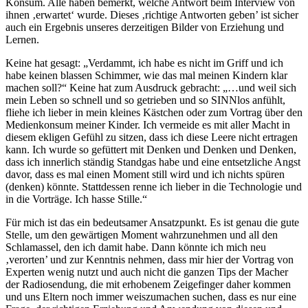
Konsum. Alle haben bemerkt, welche Antwort beim Interview von
ihnen ‚erwartet‘ wurde. Dieses ‚richtige Antworten geben’ ist sicher
auch ein Ergebnis unseres derzeitigen Bilder von Erziehung und
Lernen.
Keine hat gesagt: „Verdammt, ich habe es nicht im Griff und ich
habe keinen blassen Schimmer, wie das mal meinen Kindern klar
machen soll?“ Keine hat zum Ausdruck gebracht: „…und weil sich
mein Leben so schnell und so getrieben und so SINNlos anfühlt,
fliehe ich lieber in mein kleines Kästchen oder zum Vortrag über den
Medienkonsum meiner Kinder. Ich vermeide es mit aller Macht in
diesem ekligen Gefühl zu sitzen, dass ich diese Leere nicht ertragen
kann. Ich wurde so gefüttert mit Denken und Denken und Denken,
dass ich innerlich ständig Standgas habe und eine entsetzliche Angst
davor, dass es mal einen Moment still wird und ich nichts spüren
(denken) könnte. Stattdessen renne ich lieber in die Technologie und
in die Vorträge. Ich hasse Stille.“
Für mich ist das ein bedeutsamer Ansatzpunkt. Es ist genau die gute
Stelle, um den gewärtigen Moment wahrzunehmen und all den
Schlamassel, den ich damit habe. Dann könnte ich mich neu
‚verorten’ und zur Kenntnis nehmen, dass mir hier der Vortrag von
Experten wenig nutzt und auch nicht die ganzen Tips der Macher
der Radiosendung, die mit erhobenem Zeigefinger daher kommen
und uns Eltern noch immer weiszumachen suchen, dass es nur eine