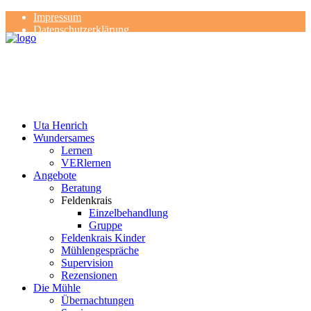
Impressum
Datenschutzerklärung
Kontakt
Rezensionen
Uta Henrich
Wundersames
Lernen
VERlernen
Angebote
Beratung
Feldenkrais
Einzelbehandlung
Gruppe
Feldenkrais Kinder
Mühlengespräche
Supervision
Rezensionen
Die Mühle
Übernachtungen