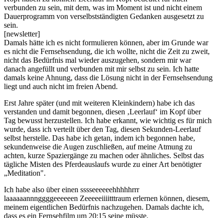
verbunden zu sein, mit dem, was im Moment ist und nicht einem
Dauerprogramm von verselbstständigten Gedanken ausgesetzt zu
sein.
[newsletter]
Damals hätte ich es nicht formulieren können, aber im Grunde war
es nicht die Fernsehsendung, die ich wollte, nicht die Zeit zu zweit,
nicht das Bedürfnis mal wieder auszugehen, sondern mir war
danach angefüllt und verbunden mit mir selbst zu sein. Ich hatte
damals keine Ahnung, dass die Lösung nicht in der Fernsehsendung
liegt und auch nicht im freien Abend.
Erst Jahre später (und mit weiteren Kleinkindern) habe ich das
verstanden und damit begonnen, diesen ‚Leerlauf‘ im Kopf über
Tag bewusst herzustellen. Ich habe erkannt, wie wichtig es für mich
wurde, dass ich verteilt über den Tag, diesen Sekunden-Leerlauf
selbst herstelle. Das habe ich getan, indem ich begonnen habe,
sekundenweise die Augen zuschließen, auf meine Atmung zu
achten, kurze Spaziergänge zu machen oder ähnliches. Selbst das
tägliche Misten des Pferdeauslaufs wurde zu einer Art benötigter
„Meditation".
Ich habe also über einen sssseeeeeehhhhhrrr
laaaaaannnggggeeeeeen Zeeeeeiiiitttraum erlernen können, diesem,
meinem eigentlichen Bedürfnis nachzugehen. Damals dachte ich,
dass es ein Fernsehfilm um 20:15 seine müsste.