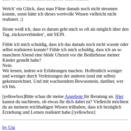
Welch’ ein Glück, dass man Filme damals noch nicht streamen
konnte, sonst hätte ich dieses wertvolle Wissen vielleicht nicht
realisiert. ;)
Heute weiß ich, dass es darum geht mich so oft als möglich über den
Tag ‚rückzuverbinden‘, mit SEIN.
Fühle ich mich schuldig, dass ich das damals noch nicht wusste oder
selbst realisieren konnte? Fühle ich mich schuldig, dass ich an so
manchem Abend eine blöde Uhrzeit vor die Bedürfnisse meiner
Kinder gestellt habe?
Nein.
Wir lernen, indem wir Erfahrungen machen. Hoffentlich weniger
und weniger durch Verletzungen der anderen (und mir selbst)
gekennzeichnet. Und mit wachsendem Bewusstsein, darüber, wer
ich bin.
[yellowbox]Bitte schau dir meine
Angebote
für Beratung an.
Hier
kannst du nachlesen, ob etwas für dich dabei ist? Vielleicht möchtest
du an meinem reichhaltigen Wissen teilhaben, dass ich bezüglich
Erziehung und Lernen realisiert habe.[/yellowbox]
by Uta