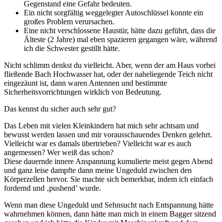
Gegenstand eine Gefahr bedeuten.
Ein nicht sorgfältig weggelegter Autoschlüssel konnte ein
großes Problem verursachen.
Eine nicht verschlossene Haustür, hätte dazu geführt, dass die
Älteste (2 Jahre) mal eben spazieren gegangen wäre, während
ich die Schwester gestillt hätte.
Nicht schlimm denkst du vielleicht. Aber, wenn der am Haus vorbei
fließende Bach Hochwasser hat, oder der naheliegende Teich nicht
eingezäunt ist, dann waren Antennen und bestimmte
Sicherheitsvorrichtungen wirklich von Bedeutung.
Das kennst du sicher auch sehr gut?
Das Leben mit vielen Kleinkindern hat mich sehr achtsam und
bewusst werden lassen und mir vorausschauendes Denken gelehrt.
Vielleicht war es damals übertrieben? Vielleicht war es auch
angemessen? Wer weiß das schon?
Diese dauernde innere Anspannung kumulierte meist gegen Abend
und ganz leise dampfte dann meine Ungeduld zwischen den
Körperzellen hervor. Sie machte sich bemerkbar, indem ich einfach
fordernd und ‚pushend’ wurde.
Wenn man diese Ungeduld und Sehnsucht nach Entspannung hätte
wahrnehmen können, dann hätte man mich in einem Bagger sitzend