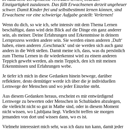
Einzigartigkeit zuzulassen. Das fällt Erwachsenen derzeit ungeheuer
schwer. Damit Kinder frei und selbstbestimmt lernen können, sind
Erwachsene vor eine schwierige Aufgabe gestellt: Verlernen!
Wenn du dich, so wie ich, sehr intensiv mit dem Thema Lernen
beschäftigst, dann wird dein Blick auf die Dinge ein ganz anderer
sein, als meiner. Deine Erfahrungen und Erkenntnisse in deinem
Lernprozess werden andere sein. Sie werden einen anderen ‚Duft‘
haben, einen anderen ‚Geschmack‘ und sie werden sich auch ganz
anders in die Welt stellen. Damit meine ich, dass, was du persönlich
zum Thema Lernen in dir wiederkennst wird zu einem anderen
Teppich gewebt werden, als mein Teppich, den ich mit meinen
Erkenntnissen und Erfahrungen webe.
Je tiefer ich mich in diese Gedanken hinein bewege, darüber
reflektiere, desto demütiger werde ich über die je individuellen
Lernwege der Menschen und wo jeder Einzelne steht.
Aus diesem Gedanken heraus, erscheint es mir entwürdigend
Lernwege zu bewerten oder Menschen in Schubladen abzulegen,
die vielleicht nicht so gut in Mathe sind, oder in diesem Moment
nicht wissen, wo Ljubljana liegt. Vielleicht treffen sie morgen
jemanden von dort und wissen dann, wo es ist.
Vielmehr interessiert mich sehr, was ich dazu tun kann, damit jeder