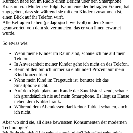
Kürzlich habe ich im Radio einen Bericht über den Smartphone
Konsum von Müttern verfolgt. Kaum eine der befragten Frauen, hat
zugegeben, dass sie während sie mit den Kindern zusammen ist,
einen Blick auf ihr Telefon wirft.
Alle Befragten haben (pädagogisch wertvoll) in dem Sinne
geantwortet, von dem sie vermuteten, das er von ihnen erwartet
wurde.
So etwas wie:
Wenn meine Kinder im Raum sind, schaue ich nie auf mein
Telefon.
In Anwesenheit meiner Kinder gehe ich nicht an das Telefon.
Beim Stillen bin ich immer zu einhundert Prozent auf mein
Kind konzentriert.
Wenn mein Kind im Tragetuch ist, benutze ich das
Smartphone nicht.
Auf dem Spielplatz, am Rande der Sandkiste sitzend, schaue
ich grundsätzlich nie auf mein Smartphone. Es liegt zu Hause
neben dem Kühlschrank.
Während dem Abendessen darf keiner Tablett schauen, auch
ich nicht.
Aber wo sind sie, all diese bewussten Konsumenten der modernen
Technologie?
Ich finde sie nicht? Ich sehe sie auch nicht? Ich selbst sehe mich