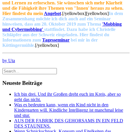
und Lernen zu erforschen. Sie wünschen sich mehr Klarheit
und die Fähigkeit ihre Themen von ''Innen' heraus zu sehen.
Hier findest du mein
Angebot
.
[/yellowbox][yellowbox]
In dem
Zusammenhang möchte ich dich auch auf ein Seminar
hinweisen, dass am 20. Oktober 2019 zum Thema
'Mobbing
und Cybermobbing'
stattfindet. Dazu habe ich Christelle
Schläpfer aus der Schweiz eingeladen. Hier findest du
Informationen zum
Tagesseminar
bei mir in der
Köttingermühle.
[/yellowbox]
by Uta
Neueste Beiträge
Ich bin drei. Und ihr Großen dreht euch im Kreis, aber so
geht das nicht.
Was es bedeuten kann, wenn ein Kind nicht in den
Kindergarten will. Kindliche Intelligenz ist manchmal leise
und stur.
AUS DER FABRIK DES GEHORSAMS IN EIN FELD
DES STAUNENS.
Wenn Schnickschnack, Konsum und Eitelkeiten das