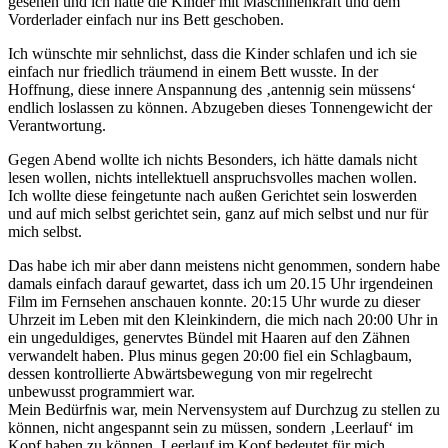
gesehen und ich hätte die Kinder mit Maschinenkraft und dem
Vorderlader einfach nur ins Bett geschoben.
Ich wünschte mir sehnlichst, dass die Kinder schlafen und ich sie
einfach nur friedlich träumend in einem Bett wusste. In der
Hoffnung, diese innere Anspannung des ‚antennig sein müssens‘
endlich loslassen zu können. Abzugeben dieses Tonnengewicht der
Verantwortung.
Gegen Abend wollte ich nichts Besonders, ich hätte damals nicht
lesen wollen, nichts intellektuell anspruchsvolles machen wollen.
Ich wollte diese feingetunte nach außen Gerichtet sein loswerden
und auf mich selbst gerichtet sein, ganz auf mich selbst und nur für
mich selbst.
Das habe ich mir aber dann meistens nicht genommen, sondern habe
damals einfach darauf gewartet, dass ich um 20.15 Uhr irgendeinen
Film im Fernsehen anschauen konnte. 20:15 Uhr wurde zu dieser
Uhrzeit im Leben mit den Kleinkindern, die mich nach 20:00 Uhr in
ein ungeduldiges, genervtes Bündel mit Haaren auf den Zähnen
verwandelt haben. Plus minus gegen 20:00 fiel ein Schlagbaum,
dessen kontrollierte Abwärtsbewegung von mir regelrecht
unbewusst programmiert war.
Mein Bedürfnis war, mein Nervensystem auf Durchzug zu stellen zu
können, nicht angespannt sein zu müssen, sondern ‚Leerlauf‘ im
Kopf haben zu können. Leerlauf im Kopf bedeutet für mich