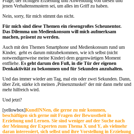
Frage, der richtigen Erziehung und Anwendung von diesen und
jenen Verhaltensmustern sei, um alles im Griff zu haben.
Nein, sorry, für mich stimmt das nicht.
Für mich sind diese Themen ein riesengroßes Scheunentor.
Das Dilemma um Medienkonsum will mich aufmerksam
machen, präsent zu werden.
Auch mit den Themen Smartphone und Medienkonsum rund um
Kinder, geht es darum mitzubekommen, wie ich selbst (nicht
notwendigerweise meine Kinder) dem gegenwärtigen Moment
entfliehe.
Es geht darum den Fuß, in die Tür der eigenen
Denkaktivität zu bekommen und für Sekunden anzuhalten.
Und das immer wieder am Tag, mal ein oder zwei Sekunden. Dann,
über Zeit, stärke ich meinen ‚Präsenzmuskel‘ der mir dann mehr und
mehr hilfreich wird.
Und jetzt?
[yellowbox]
KundINNen, die gerne zu mir kommen,
beschäftigen sich gerne mit Fragen der Bewusstheit in
Erziehung und Lernen. Sie sind weniger auf der Suche nach
der Meinung der Experten zum Thema X und Y, als vielmehr
daran interessiert, sich selbst und ihre Vorstellung in Erziehung