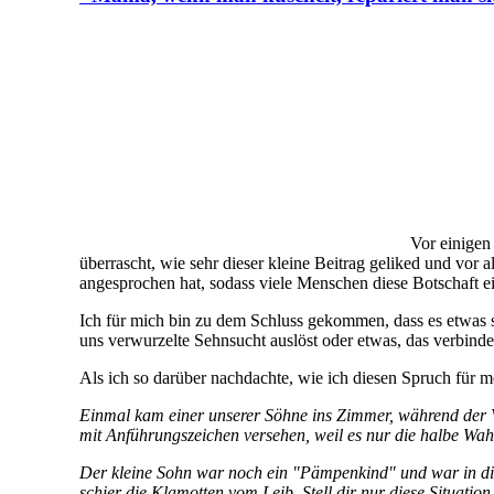
Vor einigen Tagen habe i
dieser kleine Beitrag geliked und vor allem geteilt wurde.
viele Menschen diese Botschaft einem anderen Menschen du
Ich für mich bin zu dem Schluss gekommen, dass es etwas se
uns verwurzelte Sehnsucht auslöst oder etwas, das verbinde
Als ich so darüber nachdachte, wie ich diesen Spruch für m
Einmal kam einer unserer Söhne ins Zimmer, während der V
mit Anführungszeichen versehen, weil es nur die halbe Wah
Der kleine Sohn war noch ein "Pämpenkind" und war in diese
schier die Klamotten vom Leib. Stell dir nur diese Situati
Klebeverschluss die 'Pämpe' öffnet, diese durch ihr Eigeng
Ich erinnere mich auch, dass diese Situation mich amüsiert 
diesen menschlichen Bedürfnissen verwirrt, konnte die Sit
Irritation. Ich denke, ich muss das hier nicht genauer erläut
Ich vermute, dass so viele Menschen sich durch diesen Face
springen möchte und völlig unbedarft mitmachen möchte, bei
was man(n) landläufig für Sex hält, nichts zu tun hat.
[newsletter]