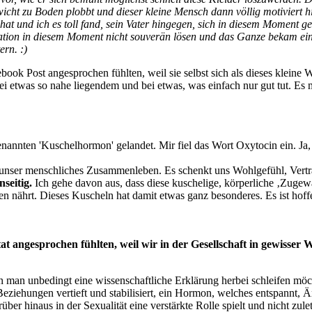
annten 'Kuschelhormon' gelandet. Mir fiel das Wort Oxytocin ein. Ja,
 unser menschliches Zusammenleben. Es schenkt uns Wohlgefühl, Vertra
seitig.
Ich gehe davon aus, dass diese kuschelige, körperliche ‚Zugewand
en nährt. Dieses Kuscheln hat damit etwas ganz besonderes. Es ist hof
at angesprochen fühlten, weil wir in der Gesellschaft in gewisser
 man unbedingt eine wissenschaftliche Erklärung herbei schleifen möc
eziehungen vertieft und stabilisiert, ein Hormon, welches entspannt, 
er hinaus in der Sexualität eine verstärkte Rolle spielt und nicht zul
möchte ich heute darauf aufmerksam machen,das die Bedingungslosigke
ang gesetzt, der die Menschen auf unscheinbare Art nähren und wie das 
ht ist ein ganz wesentliche Zutat für den menschlichen Lernprozess. 
borgen, der mich vor vielen Jahren dazu inspiriert hat über dieses obe
sem Weg inspiriert haben, sind etwa folgende: