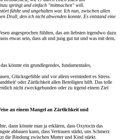
 das könnte ein grundlegendes, fundamentales,
uen, Glücksgefühle und vor allem vermindert es Stress.
theit' oder Zärtlichkeit allen Beteiligten hilft. Das tolle
fentlich nicht zweckgebunden oder zu irgend einem Ziel
 Weise an einem Mangel an Zärtlichkeit und
hte, dann könnte man ja erklären, dass Oxytocin das
Ängste abbauen kann, dass Vertrauen stärkt, uns Schmerz
etzt die Bindung zwischen Mutter und Kind stärkt.
it und das unvermittelte Wohlgefühl beim Kuscheln eine
Kind behauptet hat, reparieren kann. Dieses
Es ist Grundvoraussetzung und gleichsam Dünger für die
n erwähnte „Kuscheln in Anführungsstrichen“, hat anders