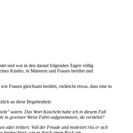
n den darauf folgenden Tagen völlig überrascht, wie sehr
ännern und Frauen berührt und angesprochen hat, sodass
ie Frauen gleichsam berührt, vielleicht etwas, dass eine in
tzlich an diese Begebenheit:
heln" waren. Das Wort Kuscheln habe ich in diesem Fall
tte in gewisser Weise Fahrt aufgenommen, du verstehst?
der irritiert. Voll der Freude und motiviert riss er sich
 Du beobachtest, wie er durch einen Ruck am
inzu springt und einfach "mitmachen" will.
stört fühlte und ungehalten war. Ich nun, zwischen allen
en Drall, den ich nicht abwenden konnte. Es entstand eine
 Wesen angesprochen fühlten, das am liebsten irgendwo dazu
uss etwas sein, dass alt und jung gut tut und was mit dem,