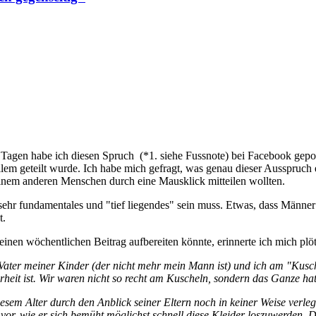
ch diesen Spruch (*1. siehe Fussnote) bei Facebook gepostet und war i
 Ich habe mich gefragt, was genau dieser Ausspruch eines Kindes, in M
rch eine Mausklick mitteilen wollten.
hr fundamentales und "tief liegendes" sein muss. Etwas, dass Männer w
t.
einen wöchentlichen Beitrag aufbereiten könnte, erinnerte ich mich plö
ater meiner Kinder (der nicht mehr mein Mann ist) und ich am "Kusc
rheit ist. Wir waren nicht so recht am Kuscheln, sondern das Ganze ha
m Alter durch den Anblick seiner Eltern noch in keiner Weise verlegen o
on vor, wie er sich bemüht möglichst schnell diese Kleider loszuwerden.
wicht zu Boden plobbt und dieser kleine Mensch dann völlig motiviert h
hat und ich es toll fand, sein Vater hingegen, sich in diesem Moment ge
uation in diesem Moment nicht souverän lösen und das Ganze bekam ein
ern. :)
book Post angesprochen fühlten, weil sie selbst sich als dieses kleine
 etwas so nahe liegendem und bei etwas, was einfach nur gut tut. Es m