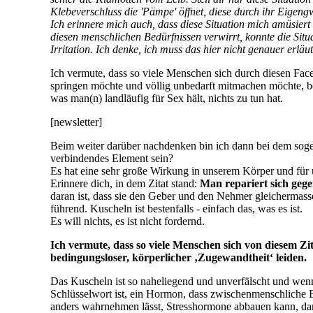
Beim weiter darüber nachdenken bin ich dann bei dem sogen
verbindendes Element sein?
Es hat eine sehr große Wirkung in unserem Körper und für
Erinnere dich, in dem Zitat stand:
Man repariert sich gegen
daran ist, dass sie den Geber und den Nehmer gleichermass
führend. Kuscheln ist bestenfalls - einfach das, was es ist.
Es will nichts, es ist nicht fordernd.
Ich vermute, dass so viele Menschen sich von diesem Zit
bedingungsloser, körperlicher ‚Zugewandtheit‘ leiden.
Das Kuscheln ist so naheliegend und unverfälscht und wenn
Schlüsselwort ist, ein Hormon, dass zwischenmenschliche B
anders wahrnehmen lässt, Stresshormone abbauen kann, darüb
Da ich mich ja mit dem wundersamen Lernen beschäftige, 
wesentliche Rolle spielt. Dabei wird wird ein Prozess in G
bedingungslose Wohlgefühl, was auch durch Kuscheln entste
reibungslose Entfaltung unseres möglichen Menschseins.
Für mich als Erwachsene ist darin aber auch ein Schatz ver
nachdenken lassen. Personen bzw. Bücher, die mich auf die
Diane Richardson
Barry Long