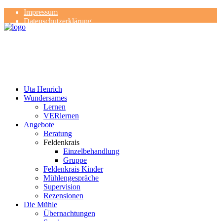
Impressum
Datenschutzerklärung
Kontakt
Rezensionen
Uta Henrich
Wundersames
Lernen
VERlernen
Angebote
Beratung
Feldenkrais
Einzelbehandlung
Gruppe
Feldenkrais Kinder
Mühlengespräche
Supervision
Rezensionen
Die Mühle
Übernachtungen