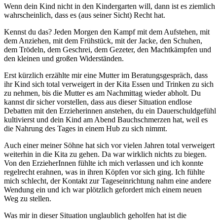
Wenn dein Kind nicht in den Kindergarten will, dann ist es ziemlich
wahrscheinlich, dass es (aus seiner Sicht) Recht hat.
Kennst du das? Jeden Morgen den Kampf mit dem Aufstehen, mit
dem Anziehen, mit dem Frühstück, mit der Jacke, den Schuhen,
dem Trödeln, dem Geschrei, dem Gezeter, den Machtkämpfen und
den kleinen und großen Widerständen.
Erst kürzlich erzählte mir eine Mutter im Beratungsgespräch, dass
ihr Kind sich total verweigert in der Kita Essen und Trinken zu sich
zu nehmen, bis die Mutter es am Nachmittag wieder abholt. Du
kannst dir sicher vorstellen, dass aus dieser Situation endlose
Debatten mit den Erzieherinnen anstehen, du ein Dauerschuldgefühl
kultivierst und dein Kind am Abend Bauchschmerzen hat, weil es
die Nahrung des Tages in einem Hub zu sich nimmt.
Auch einer meiner Söhne hat sich vor vielen Jahren total verweigert
weiterhin in die Kita zu gehen. Da war wirklich nichts zu biegen.
Von den ErzieherInnen fühlte ich mich verlassen und ich konnte
regelrecht erahnen, was in ihren Köpfen vor sich ging. Ich fühlte
mich schlecht, der Kontakt zur Tageseinrichtung nahm eine andere
Wendung ein und ich war plötzlich gefordert mich einem neuen
Weg zu stellen.
Was mir in dieser Situation unglaublich geholfen hat ist die