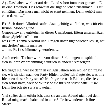
A) „Das haben wir hier auf dem Land schon immer so gemacht. Es
ist eine Tradition. Das schweißt die Jugendlichen zusammen. Es ist
ein Ritual. Das muss man nicht so ernst nehmen. Dann gehört man
eben dazu…..“
B) „Sich durch Alkohol saufen dazu gehörig zu fühlen, was für ein
Irrsinn. Mobbing und
Gruppenzwang entstehen in dieser Umgebung. Eltern unterschätzen
diese „Spielchen“, denn
was zum Thema Alkohol und Drogen unter Jugendlichen los ist, hat
mit ‚früher‘ nichts mehr zu
zu tun. Es ist schlimmer geworden. ….
Auch meine Tochter wurde von diesen Strömungen umspült, die
sich in ihrer Wahrnehmung natürlich in anderer Art zeigten.
Ich fragte sie, wer sie denn in einigen Jahren sein wolle? Ich fragte
sie, wie sie sich nach der Party fühlen wolle? Ich fragte sie, was ihre
Ideen zu dieser Party seien? Ich fragte sie nach Bildern, die sie von
sich selbst hatte, welche Wünsche sie für sich selbst hatte…usw.
Dann lies ich sie zur Party gehen.
Viel später dann erfuhr ich, dass sie an dem Abend nicht bei dem
Ritual mitgemacht habe und in aller Stille bewunderte ich ihre
Stärke.