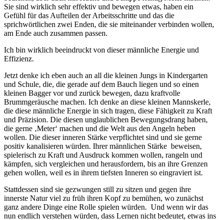
Sie sind wirklich sehr effektiv und bewegen etwas, haben ein
Gefühl für das Aufteilen der Arbeitsschritte und das die
sprichwörtlichen zwei Enden, die sie miteinander verbinden wollen,
am Ende auch zusammen passen.
Ich bin wirklich beeindruckt von dieser männliche Energie und
Effizienz.
Jetzt denke ich eben auch an all die kleinen Jungs in Kindergarten
und Schule, die, die gerade auf dem Bauch liegen und so einen
kleinen Bagger vor und zurück bewegen, dazu kraftvolle
Brummgeräusche machen. Ich denke an diese kleinen Mannskerle,
die diese männliche Energie in sich tragen, diese Fähigkeit zu Kraft
und Präzision. Die diesen unglaublichen Bewegungsdrang haben,
die gerne ‚Meter‘ machen und die Welt aus den Angeln heben
wollen. Die dieser inneren Stärke verpflichtet sind und sie gerne
positiv kanalisieren würden. Ihrer männlichen Stärke beweisen,
spielerisch zu Kraft und Ausdruck kommen wollen, rangeln und
kämpfen, sich vergleichen und herausfordern, bis an ihre Grenzen
gehen wollen, weil es in ihrem tiefsten Inneren so eingraviert ist.
Stattdessen sind sie gezwungen still zu sitzen und gegen ihre
innerste Natur viel zu früh ihren Kopf zu bemühen, wo zunächst
ganz andere Dinge eine Rolle spielen würden. Und wenn wir das
nun endlich verstehen würden, dass Lernen nicht bedeutet, etwas ins