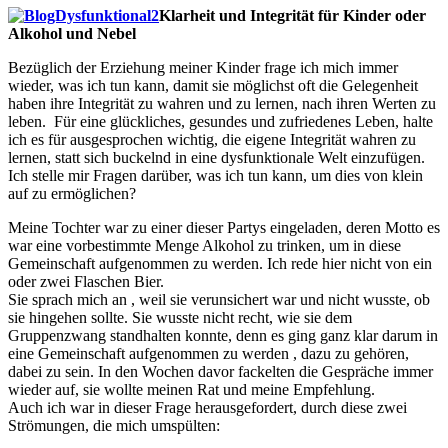
Klarheit und Integrität für Kinder oder
Alkohol und Nebel
Bezüglich der Erziehung meiner Kinder frage ich mich immer
wieder, was ich tun kann, damit sie möglichst oft die Gelegenheit
haben ihre Integrität zu wahren und zu lernen, nach ihren Werten zu
leben. Für eine glückliches, gesundes und zufriedenes Leben, halte
ich es für ausgesprochen wichtig, die eigene Integrität wahren zu
lernen, statt sich buckelnd in eine dysfunktionale Welt einzufügen.
Ich stelle mir Fragen darüber, was ich tun kann, um dies von klein
auf zu ermöglichen?
Meine Tochter war zu einer dieser Partys eingeladen, deren Motto es
war eine vorbestimmte Menge Alkohol zu trinken, um in diese
Gemeinschaft aufgenommen zu werden. Ich rede hier nicht von ein
oder zwei Flaschen Bier.
Sie sprach mich an , weil sie verunsichert war und nicht wusste, ob
sie hingehen sollte. Sie wusste nicht recht, wie sie dem
Gruppenzwang standhalten konnte, denn es ging ganz klar darum in
eine Gemeinschaft aufgenommen zu werden , dazu zu gehören,
dabei zu sein. In den Wochen davor fackelten die Gespräche immer
wieder auf, sie wollte meinen Rat und meine Empfehlung.
Auch ich war in dieser Frage herausgefordert, durch diese zwei
Strömungen, die mich umspülten: