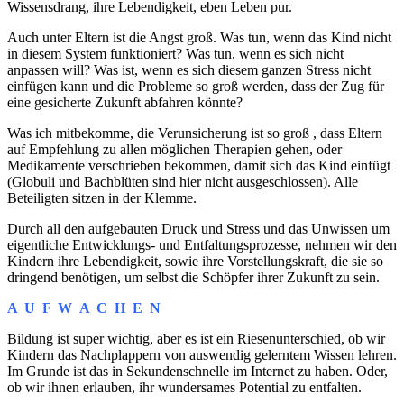
Wissensdrang, ihre Lebendigkeit, eben Leben pur.
Auch unter Eltern ist die Angst groß. Was tun, wenn das Kind nicht
in diesem System funktioniert? Was tun, wenn es sich nicht
anpassen will? Was ist, wenn es sich diesem ganzen Stress nicht
einfügen kann und die Probleme so groß werden, dass der Zug für
eine gesicherte Zukunft abfahren könnte?
Was ich mitbekomme, die Verunsicherung ist so groß , dass Eltern
auf Empfehlung zu allen möglichen Therapien gehen, oder
Medikamente verschrieben bekommen, damit sich das Kind einfügt
(Globuli und Bachblüten sind hier nicht ausgeschlossen). Alle
Beteiligten sitzen in der Klemme.
Durch all den aufgebauten Druck und Stress und das Unwissen um
eigentliche Entwicklungs- und Entfaltungsprozesse, nehmen wir den
Kindern ihre Lebendigkeit, sowie ihre Vorstellungskraft, die sie so
dringend benötigen, um selbst die Schöpfer ihrer Zukunft zu sein.
A U F W A C H E N
Bildung ist super wichtig, aber es ist ein Riesenunterschied, ob wir
Kindern das Nachplappern von auswendig gelerntem Wissen lehren.
Im Grunde ist das in Sekundenschnelle im Internet zu haben. Oder,
ob wir ihnen erlauben, ihr wundersames Potential zu entfalten.