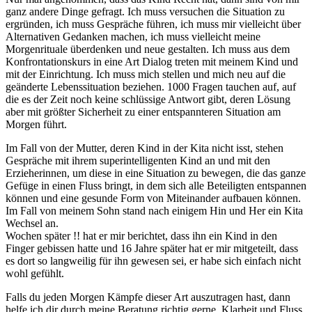
ganz andere Dinge gefragt. Ich muss versuchen die Situation zu
ergründen, ich muss Gespräche führen, ich muss mir vielleicht über
Alternativen Gedanken machen, ich muss vielleicht meine
Morgenrituale überdenken und neue gestalten. Ich muss aus dem
Konfrontationskurs in eine Art Dialog treten mit meinem Kind und
mit der Einrichtung. Ich muss mich stellen und mich neu auf die
geänderte Lebenssituation beziehen. 1000 Fragen tauchen auf, auf
die es der Zeit noch keine schlüssige Antwort gibt, deren Lösung
aber mit größter Sicherheit zu einer entspannteren Situation am
Morgen führt.
Im Fall von der Mutter, deren Kind in der Kita nicht isst, stehen
Gespräche mit ihrem superintelligenten Kind an und mit den
Erzieherinnen, um diese in eine Situation zu bewegen, die das ganze
Gefüge in einen Fluss bringt, in dem sich alle Beteiligten entspannen
können und eine gesunde Form von Miteinander aufbauen können.
Im Fall von meinem Sohn stand nach einigem Hin und Her ein Kita
Wechsel an.
Wochen später !! hat er mir berichtet, dass ihn ein Kind in den
Finger gebissen hatte und 16 Jahre später hat er mir mitgeteilt, dass
es dort so langweilig für ihn gewesen sei, er habe sich einfach nicht
wohl gefühlt.
Falls du jeden Morgen Kämpfe dieser Art auszutragen hast, dann
helfe ich dir durch meine Beratung richtig gerne, Klarheit und Fluss