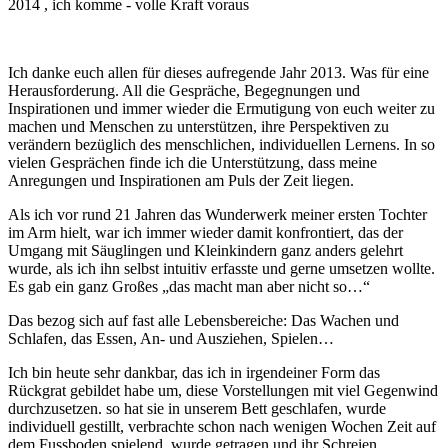
2014 , ich komme - volle Kraft voraus
Ich danke euch allen für dieses aufregende Jahr 2013. Was für eine
Herausforderung. All die Gespräche, Begegnungen und
Inspirationen und immer wieder die Ermutigung von euch weiter zu
machen und Menschen zu unterstützen, ihre Perspektiven zu
verändern bezüglich des menschlichen, individuellen Lernens. In so
vielen Gesprächen finde ich die Unterstützung, dass meine
Anregungen und Inspirationen am Puls der Zeit liegen.
Als ich vor rund 21 Jahren das Wunderwerk meiner ersten Tochter
im Arm hielt, war ich immer wieder damit konfrontiert, das der
Umgang mit Säuglingen und Kleinkindern ganz anders gelehrt
wurde, als ich ihn selbst intuitiv erfasste und gerne umsetzen wollte.
Es gab ein ganz Großes „das macht man aber nicht so…“
Das bezog sich auf fast alle Lebensbereiche: Das Wachen und
Schlafen, das Essen, An- und Ausziehen, Spielen…
Ich bin heute sehr dankbar, das ich in irgendeiner Form das
Rückgrat gebildet habe um, diese Vorstellungen mit viel Gegenwind
durchzusetzen. so hat sie in unserem Bett geschlafen, wurde
individuell gestillt, verbrachte schon nach wenigen Wochen Zeit auf
dem Fussboden spielend, wurde getragen und ihr Schreien