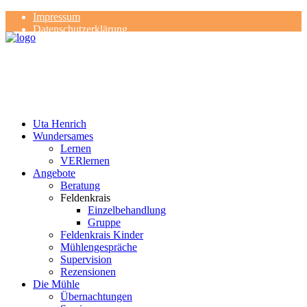
Impressum
Datenschutzerklärung
Kontakt
Rezensionen
Uta Henrich
Wundersames
Lernen
VERlernen
Angebote
Beratung
Feldenkrais
Einzelbehandlung
Gruppe
Feldenkrais Kinder
Mühlengespräche
Supervision
Rezensionen
Die Mühle
Übernachtungen