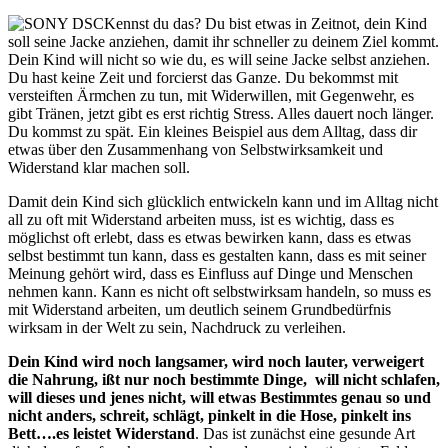
Kennst du das? Du bist etwas in Zeitnot, dein Kind
soll seine Jacke anziehen, damit ihr schneller zu deinem Ziel kommt.
Dein Kind will nicht so wie du, es will seine Jacke selbst anziehen.
Du hast keine Zeit und forcierst das Ganze. Du bekommst mit
versteiften Ärmchen zu tun, mit Widerwillen, mit Gegenwehr, es
gibt Tränen, jetzt gibt es erst richtig Stress. Alles dauert noch länger.
Du kommst zu spät. Ein kleines Beispiel aus dem Alltag, dass dir
etwas über den Zusammenhang von Selbstwirksamkeit und
Widerstand klar machen soll.
Damit dein Kind sich glücklich entwickeln kann und im Alltag nicht
all zu oft mit Widerstand arbeiten muss, ist es wichtig, dass es
möglichst oft erlebt, dass es etwas bewirken kann, dass es etwas
selbst bestimmt tun kann, dass es gestalten kann, dass es mit seiner
Meinung gehört wird, dass es Einfluss auf Dinge und Menschen
nehmen kann. Kann es nicht oft selbstwirksam handeln, so muss es
mit Widerstand arbeiten, um deutlich seinem Grundbedürfnis
wirksam in der Welt zu sein, Nachdruck zu verleihen.
Dein Kind wird noch langsamer, wird noch lauter, verweigert
die Nahrung, ißt nur noch bestimmte Dinge, will nicht schlafen,
will dieses und jenes nicht, will etwas Bestimmtes genau so und
nicht anders, schreit, schlägt, pinkelt in die Hose, pinkelt ins
Bett….es leistet Widerstand
. Das ist zunächst eine gesunde Art