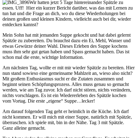
Wir hatten jetzt 5 Tage hintereinander Spätzle zu
essen. Uff! Hier ein kurzer Bericht darüber, was das mit Lernen zu
tun hat und die Frage an dich, wo du diese Wiederholungen bei
deinen großen und kleinen Kindern, vielleicht auch bei dir, wieder
entdecken kannst?
Mein Sohn hat mit jemanden Suppe gekocht und hat dabei gelernt
Spätzle zu zubereiten. Du brauchst dazu ein Ei, Mehl, Wasser und
etwas Gewürze deiner Wahl. Dieses Erleben des Suppe kochens
muss ihm sehr gut getan haben und Spass gemacht haben. Das ist
schon mal die erste, wichtige Information.
Am nächsten Tag, wollte er mit mir wieder Spätzle zu bereiten. Hier
nun stand sowieso eine gemeinsame Mahlzeit an, wieso also nicht?
Mit großem Enthusiasmus sucht er die Zutaten zusammen und
beginnt seinen Schöpfungsprozess. Alles muss genau so gemacht
werden, wie am Tag zuvor. Ich darf nicht stören, nichts verändern,
nichts vorschlagen. Es ist ein Wiedererleben des Spätzle kochen
vom Vortag. Die erste „eigene“ Suppe…lecker!
Am darauf folgenden Tag geht er heimlich in die Küche. Ich darf
nicht kommen. Er will mich mit einer Suppe, natürlich mit Spätzle,
überraschen. ich spiele mit, bin in der Nähe. Tag 3 mit Spätzle.
Ganz alleine gemacht.