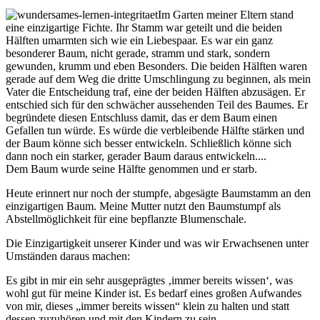
Im Garten meiner Eltern stand
eine einzigartige Fichte. Ihr Stamm war geteilt und die beiden
Hälften umarmten sich wie ein Liebespaar. Es war ein ganz
besonderer Baum, nicht gerade, stramm und stark, sondern
gewunden, krumm und eben Besonders. Die beiden Hälften waren
gerade auf dem Weg die dritte Umschlingung zu beginnen, als mein
Vater die Entscheidung traf, eine der beiden Hälften abzusägen. Er
entschied sich für den schwächer aussehenden Teil des Baumes. Er
begründete diesen Entschluss damit, das er dem Baum einen
Gefallen tun würde. Es würde die verbleibende Hälfte stärken und
der Baum könne sich besser entwickeln. Schließlich könne sich
dann noch ein starker, gerader Baum daraus entwickeln....
Dem Baum wurde seine Hälfte genommen und er starb.
Heute erinnert nur noch der stumpfe, abgesägte Baumstamm an den
einzigartigen Baum. Meine Mutter nutzt den Baumstumpf als
Abstellmöglichkeit für eine bepflanzte Blumenschale.
Die Einzigartigkeit unserer Kinder und was wir Erwachsenen unter
Umständen daraus machen:
Es gibt in mir ein sehr ausgeprägtes ‚immer bereits wissen‘, was
wohl gut für meine Kinder ist. Es bedarf eines großen Aufwandes
von mir, dieses „immer bereits wissen“ klein zu halten und statt
dessen zuzuhören und mit den Kindern zu sein.