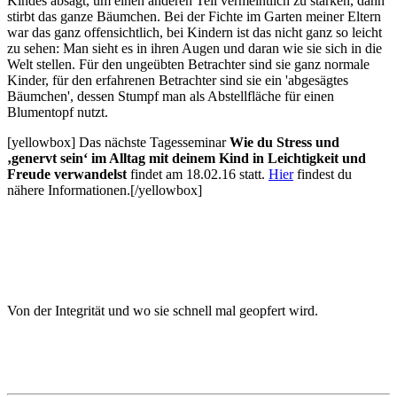
Kindes absägt, um einen anderen Teil vermeintlich zu stärken, dann
stirbt das ganze Bäumchen. Bei der Fichte im Garten meiner Eltern
war das ganz offensichtlich, bei Kindern ist das nicht ganz so leicht
zu sehen: Man sieht es in ihren Augen und daran wie sie sich in die
Welt stellen. Für den ungeübten Betrachter sind sie ganz normale
Kinder, für den erfahrenen Betrachter sind sie ein 'abgesägtes
Bäumchen', dessen Stumpf man als Abstellfläche für einen
Blumentopf nutzt.
[yellowbox] Das nächste Tagesseminar
Wie du Stress und
‚genervt sein‘ im Alltag mit deinem Kind
in Leichtigkeit und
Freude verwandelst
findet am 18.02.16 statt.
Hier
findest du
nähere Informationen.[/yellowbox]
Von der Integrität und wo sie schnell mal geopfert wird.