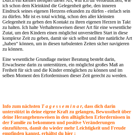
Durch ein kleines Beispiel dieser Art, will ich dir verdeutlichen, wie
ich schon dem Kleinkind die Gelegenheit gebe, den inneren
Eindruck seines eigenen Herzens erkunden zu dürfen - einfach sein
zu dürfen. Mir ist es total wichtig, schon den aller kleinsten
Gelegenheit zu geben den Kontakt zu ihren eigenen Herzen in Takt
zu halten. Ich halte Verhaltensweisen dieser Art für eine wesentliche
Zutat, um den Kindern einen möglichst unverstellten Start in diese
komplexe Zeit zu geben, damit sie sich selbst und ihre natürliche Art
„haben“ können, um in diesen turbulenten Zeiten sicher navigieren
zu können.
Eine wesentliche Grundlage meiner Beratung besteht darin,
Erwachsene darin zu unterstützen, ein möglichst großes Maß an
Freiheit für sich und die Kinder ermöglichen zu können und im
selben Moment den Erfordernissen dieser Zeit gerecht zu werden.
Info zum nächsten
T a g e s s e m i n a r
, dass dich darin
unterstützt in deine eigene Kraft zu gelangen, Bewusstheit über
deine Herangehensweisen in den alltäglichen Erfordernissen in
der Familie zu bekommen und positive Veränderungen
einzuführen, damit du wieder mehr Leichtigkeit und Freude
empfinden kannst, erhältst du hier :