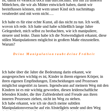
ist, damit es vielleicht doch mal durchschläft. Bis hin zu unseren
Mittelchen, die wir als Mütter entwickelt haben, damit wir
beeinflussen können, mit wem unser Kind sich nachmittags
verabredet und mit wem nicht….
Ich halte es für eine echte Kunst, all das nicht zu tun. Ich weiß,
wovon ich rede. Ich hatte und habe schließlich lange Jahre
Gelegenheit, mich selbst zu beobachten, wie ich manipuliere,
steuere und lenke. Dann habe ich die Notwendigkeit erkannt, diese
stillen Manipulationen möglichst in großem Maße einzustellen.
Warum?
D e i n e M a n i p u l a t i o n r a u b t d e i n e F r ei h e i t
Ich habe über die Jahre die Bedeutung darin erkannt, wie
ausgesprochen wichtig es ist, Kinder in ihrem eigenen Körper, in
ihren eigenen Empfindungen, Entscheidungen und Prozessen
möglichst ungestört zu lassen. Irgendwann auf meinem Weg mit den
Kindern ist es mir wichtig geworden, diesen leidenschaftliche
lebenden Kinder, die ihre Zufriedenheit und Freude aus ihren
inneren Prozessen ziehen, nicht im Weg zu stehen.
Ich habe erkannt, wie ich sie durch meine subtilen
Manipulationsversuche auf ein Abstellgleis sende und den Weg