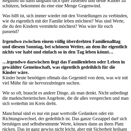
Beginnst du dann langsam dich quer zustellen und deine Kinder zu
schützen, bekommst du eine eine Menge Gegenwind.
Was hilft ist, sich immer wieder mit den Vorstellungen zu verbinden,
wie du eigentlich mit der Familie leben möchtest? Was sind Werte,
die du den Kindern vermitteln möchtest? Was wäre für euch
passend?
Irgendwo zwischen einem völlig überdrehten Familienalltag
und diesem Sonntag, bei schönem Wetter, an dem ihr eigentlich
nichts vor habt und einfach so in den Tag leben könnt…
…irgendwo dazwischen liegt das Familienleben oder Leben in
gewählter Gemeinschaft, was eigentlich gedeihlich für die
Kinder wäre.
Kinder heute benötigen oftmals das Gegenteil von dem, was wir mit
viel Mühe für sie hervorzubringen suchen.
Wie so oft, braucht es andere Dinge, als man denkt. Nicht unbedingt
die marktschreierischen Angebote, die dir alles versprechen und man
sich weiterhin im Kreis dreht.
Manchmal sind es nur ein paar wertvolle Gedanken oder ein
Richtungswechsel, der gedeihlich ist. Das ganze Gezappel darf sich
beruhigen und selbstbestimmte Werte, können dann an ihren Platz
rücken. Das ist ganz gewiss nicht leicht, aber mit Sicherheit heilsam