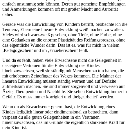
einfach unstimmig sein können. Deren gut gemeinte Empfehlungen
und Anmerkungen kommen oft mit großer Macht und Autorität
daher.
Gerade was die Entwicklung von Kindern betrifft, beobachte ich die
Tendenz, Eltern eine lineare Entwicklung weiß machen zu wollen.
Vieles wird schwarz-weiß gesehen, ohne Tiefe, ohne Farbe, ohne
eine Gedanken an die enorme Plastizität des Reifungsprozess, ohne
das eigentliche Wunder darin. Das ist es, was für mich in vielem
‚Pädagogischen‘ und im ‚Erzieherischen‘ fehlt.
Und da es fehlt, haben viele Erwachsene nicht die Gelegenheit in
das eigene Vertrauen für die Entwicklung des Kindes
hineinzuwachsen, weil sie ständig mit Menschen zu tun haben, die
mit erhobenem Zeigefinger des Weges kommen. Die Mahner der
linearen Entwicklung müssen ständig warnen und auf Defizite
aufmerksam machen. Sie sind immer sorgenvoll und verweisen auf
Ärzte, Therapeuten und Nachhilfe. Sie sehen Entwicklung immer in
Gefahr. Es muss immer korrigiert und ‚beigearbeitet‘ werden.
Wenn du als Erwachsener gelernt hast, die Entwicklung eines
Kindes lediglich linear oder eindimensional zu betrachten, dann
verpasst du alle guten Gelegenheiten in ein Vertrauen
hineinzuwachsen, das im Grunde die eigentlich stärkende Kraft für
dein Kind ist.