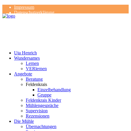
Impressum
Datenschutzerklärung
Kontakt
Rezensionen
Uta Henrich
Wundersames
Lernen
VERlernen
Angebote
Beratung
Feldenkrais
Einzelbehandlung
Gruppe
Feldenkrais Kinder
Mühlengespräche
Supervision
Rezensionen
Die Mühle
Übernachtungen