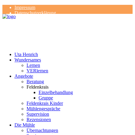
Impressum
Datenschutzerklärung
Kontakt
Rezensionen
Uta Henrich
Wundersames
Lernen
VERlernen
Angebote
Beratung
Feldenkrais
Einzelbehandlung
Gruppe
Feldenkrais Kinder
Mühlengespräche
Supervision
Rezensionen
Die Mühle
Übernachtungen