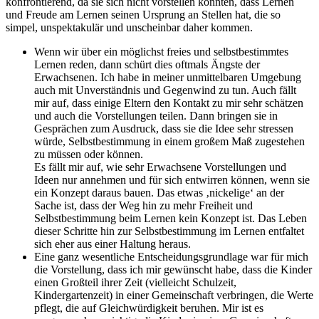
konfrontierend, da sie sich nicht vorstellen könnten, dass Lernen
und Freude am Lernen seinen Ursprung an Stellen hat, die so
simpel, unspektakulär und unscheinbar daher kommen.
Wenn wir über ein möglichst freies und selbstbestimmtes
Lernen reden, dann schürt dies oftmals Ängste der
Erwachsenen. Ich habe in meiner unmittelbaren Umgebung
auch mit Unverständnis und Gegenwind zu tun. Auch fällt
mir auf, dass einige Eltern den Kontakt zu mir sehr schätzen
und auch die Vorstellungen teilen. Dann bringen sie in
Gesprächen zum Ausdruck, dass sie die Idee sehr stressen
würde, Selbstbestimmung in einem großem Maß zugestehen
zu müssen oder können.
Es fällt mir auf, wie sehr Erwachsene Vorstellungen und
Ideen nur annehmen und für sich entwirren können, wenn sie
ein Konzept daraus bauen. Das etwas ‚nickelige‘ an der
Sache ist, dass der Weg hin zu mehr Freiheit und
Selbstbestimmung beim Lernen kein Konzept ist. Das Leben
dieser Schritte hin zur Selbstbestimmung im Lernen entfaltet
sich eher aus einer Haltung heraus.
Eine ganz wesentliche Entscheidungsgrundlage war für mich
die Vorstellung, dass ich mir gewünscht habe, dass die Kinder
einen Großteil ihrer Zeit (vielleicht Schulzeit,
Kindergartenzeit) in einer Gemeinschaft verbringen, die Werte
pflegt, die auf Gleichwürdigkeit beruhen. Mir ist es