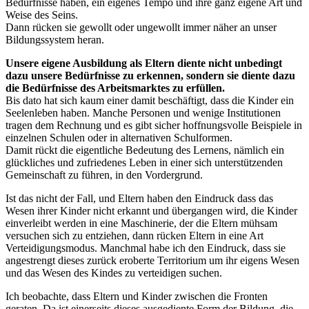
Bedürfnisse haben, ein eigenes Tempo und ihre ganz eigene Art und
Weise des Seins.
Dann rücken sie gewollt oder ungewollt immer näher an unser
Bildungssystem heran.
Unsere eigene Ausbildung als Eltern diente nicht unbedingt
dazu unsere Bedürfnisse zu erkennen, sondern sie diente dazu
die Bedürfnisse des Arbeitsmarktes zu erfüllen.
Bis dato hat sich kaum einer damit beschäftigt, dass die Kinder ein
Seelenleben haben. Manche Personen und wenige Institutionen
tragen dem Rechnung und es gibt sicher hoffnungsvolle Beispiele in
einzelnen Schulen oder in alternativen Schulformen.
Damit rückt die eigentliche Bedeutung des Lernens, nämlich ein
glückliches und zufriedenes Leben in einer sich unterstützenden
Gemeinschaft zu führen, in den Vordergrund.
Ist das nicht der Fall, und Eltern haben den Eindruck dass das
Wesen ihrer Kinder nicht erkannt und übergangen wird, die Kinder
einverleibt werden in eine Maschinerie, der die Eltern mühsam
versuchen sich zu entziehen, dann rücken Eltern in eine Art
Verteidigungsmodus. Manchmal habe ich den Eindruck, dass sie
angestrengt dieses zurück eroberte Territorium um ihr eigens Wesen
und das Wesen des Kindes zu verteidigen suchen.
Ich beobachte, dass Eltern und Kinder zwischen die Fronten
geraten. Da ist einerseits dieses ausgediente Form der Bildung, die