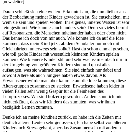
[newsletter]
Daran schließt sich eine weitere Erkenntnis an, die unmittelbar aus
der Beobachtung meiner Kinder gewachsen ist. Sie entscheiden, mit
wem sie sein und spielen wollen. Ihr eigenes, inneres Wissen ist sehr
fein gestimmt. Wie kann es auch anders sein? Denn so vieles beruht
auf Resonanzen, die Menschen miteinander haben oder eben nicht.
Das kenne ich doch von mir auch. Wie könnte ich da auf die Idee
kommen, dass mein Kind jetzt, ab dem Schulalter nur noch mit
Gleichaltrigen unterwegs sein sollte? Hast du schon einmal gesehen,
wie toll große Kinder mit wesentlich kleineren Kindern spielen
können? Wie kleinere Kinder still und sehr wachsam einfach nur in
der Umgebung von größeren Kindern sind und quasi alles
aufsaugen, was sie wahrnehmen. Sie sind einfach nur dabei und
sowohl Ältere als auch Jüngere haben etwas davon. Als
Erwachsener würde man aber kaum je auf die Idee kommen, diese
Altersgruppen zusammen zu stecken. Erwachsene haben leider in
vielen Fällen sehr wenig Gespür für die Feinheiten des
Lernprozesses. Wir sind hölzern geworden. Anders kann ich mir
nicht erklären, dass wir Kindern das zumuten, was wir ihnen
bezüglich Lernen zumuten.
Denke ich an meine Kindheit zurück, so habe ich die Zeiten mit
deutlich älteren Leuten sehr genossen. ( Ich habe selbst von älteren
Kinder auch Stress gehabt, aber das Zusammensein mit anderen