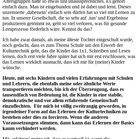
Altersgruppen hatte so etwas fast unaussprechliches. Es gehört
einfach dazu. Man ist eingebunden und ist dabei und lernt. Dieses
unzensierte ‚dabeisein’ einfach sein dürfen hat so viel mit Lernen zu
tun. In unserer Gesellschaft, die so sehr auf ‚tun’ und Ergebnisse
produzieren getrimmt ist, geht so viel verloren, was für gesunde
Lernprozesse förderlich wäre. Kennst du das?
Ich habe zwar damals, als meine älteste Tochter eingeschult wurde,
noch gedacht, dass es zum Thema Schule um den Erwerb der
Kulturtechnik geht, das die Kinder das 1x1, Schreiben und Lesen
lernen, doch erst viele Jahre später hat sich mir erst erschlossen, was
das Lernen wirklich ausmacht, dass ich mir für (meine) Kinder
wünsche.
Heute, mit sechs Kindern und vielen Erfahrungen mit Schulen
und Lehrern, die ebenfalls meine oder ähnliche Werte
transportieren möchten, bin ich der Überzeugung, dass es
tausendfach von Bedeutung ist, die Kinder in eine stabile,
demokratische und vor allem erfahrende Gemeinschaft
einzuflechten. Für mich ist völlig zweitrangig geworden, in
irgendeiner Form auf das Erlernen der Kulturtechniken zu
bestehen oder dies zu forcieren. Wenn die anderen
Voraussetzungen stimmen, dann kann das Erlernen der Basics
kaum verhindert werden.
Mit ‚erfahren‘ meine ich, dass es wertvoll ist, wenn die