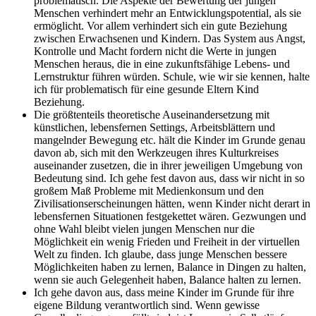
problematisch. Die Aspekte der Bewertung der jungen
Menschen verhindert mehr an Entwicklungspotential, als sie
ermöglicht. Vor allem verhindert sich ein gute Beziehung
zwischen Erwachsenen und Kindern. Das System aus Angst,
Kontrolle und Macht fordern nicht die Werte in jungen
Menschen heraus, die in eine zukunftsfähige Lebens- und
Lernstruktur führen würden. Schule, wie wir sie kennen, halte
ich für problematisch für eine gesunde Eltern Kind
Beziehung.
Die größtenteils theoretische Auseinandersetzung mit
künstlichen, lebensfernen Settings, Arbeitsblättern und
mangelnder Bewegung etc. hält die Kinder im Grunde genau
davon ab, sich mit den Werkzeugen ihres Kulturkreises
auseinander zusetzen, die in ihrer jeweiligen Umgebung von
Bedeutung sind. Ich gehe fest davon aus, dass wir nicht in so
großem Maß Probleme mit Medienkonsum und den
Zivilisationserscheinungen hätten, wenn Kinder nicht derart in
lebensfernen Situationen festgekettet wären. Gezwungen und
ohne Wahl bleibt vielen jungen Menschen nur die
Möglichkeit ein wenig Frieden und Freiheit in der virtuellen
Welt zu finden. Ich glaube, dass junge Menschen bessere
Möglichkeiten haben zu lernen, Balance in Dingen zu halten,
wenn sie auch Gelegenheit haben, Balance halten zu lernen.
Ich gehe davon aus, dass meine Kinder im Grunde für ihre
eigene Bildung verantwortlich sind. Wenn gewisse