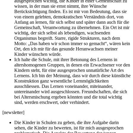
ausgesprochen wichtig, die Kinder in einer Gemeinschaft zu
wissen, in der man sie ernst nimmt, ihre Wünsche
Berücksichtigung finden. Es ist mir von Bedeutung, dass sie
von einem gelebten, demokratischen Verständnis dort, von
Anfang an lernen, für sich selbst und später dann auch für die
Gemeinschaft, Verantwortung zu übernehmen. Ein Ort ist mir
wichtig, der sich selbst als lebendigen, wachsenden
Organismus begreift. Starre, rigide Strukturen, nach dem
Motto: „Das haben wir schon immer so gemacht“, wären kein
Ort, den ich mir für das gesunde Heranwachsen meiner
Kinder wünschen würde.
Ich halte die Schule, mit ihrer Betonung des Lernens in
altershomogenen Gruppen, in denen ein Erwachsener vor den
Kindern steht, für eine ausgesprochen unnatürliche Art des
Lernens. Ich bin der Meinung, dass wir durch diese künstliche
Konstruktion ganz wesentliche Lernmöglichkeiten
ausschliessen. Das Lernen voneinander, miteinander,
untereinander wird ausgeschlossen. Freundschaften, die sich
bei Altersmischung ergeben könnten und die total wichtig
sind, werden erschwert, oder verhindert.
[newsletter]
Die Kinder in Schulen zu geben, die ihre Aufgabe darin
sehen, die Kinder zu bewerten, ist für mich ausgesprochen