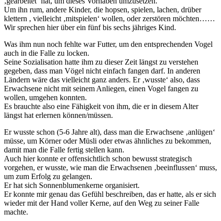
‚gearbeitet‘ hat, um dieses Vorhaben umzusetzen.
Um ihn rum, andere Kinder, die hopsen, spielen, lachen, drüber
klettern , vielleicht ‚mitspielen‘ wollen, oder zerstören möchten……
Wir sprechen hier über ein fünf bis sechs jähriges Kind.
Was ihm nun noch fehlte war Futter, um den entsprechenden Vogel
auch in die Falle zu locken.
Seine Sozialisation hatte ihm zu dieser Zeit längst zu verstehen
gegeben, dass man Vögel nicht einfach fangen darf. In anderen
Ländern wäre das vielleicht ganz anders. Er ‚wusste‘ also, dass
Erwachsene nicht mit seinem Anliegen, einen Vogel fangen zu
wollen, umgehen konnten.
Es brauchte also eine Fähigkeit von ihm, die er in diesem Alter
längst hat erlernen können/müssen.
Er wusste schon (5-6 Jahre alt), dass man die Erwachsene ‚anlügen‘
müsse, um Körner oder Müsli oder etwas ähnliches zu bekommen,
damit man die Falle fertig stellen kann.
Auch hier konnte er offensichtlich schon bewusst strategisch
vorgehen, er wusste, wie man die Erwachsenen ‚beeinflussen‘ muss,
um zum Erfolg zu gelangen.
Er hat sich Sonnenblumenkerne organisiert.
Er konnte mir genau das Gefühl beschreiben, das er hatte, als er sich
wieder mit der Hand voller Kerne, auf den Weg zu seiner Falle
machte.