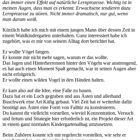
das immer einen Effekt auf natürliche Lernprozesse. Wichtig ist in
meinen Augen, dass man es erkennt. Erwachsene tendieren dazu
Lernprozesse zu stören. Nicht immer dramatisch, nur gut, wenn
man darum weiß.
Kürzlich habe ich mich mit einem jungen Mann über dessen Zeit in
einem Waldkindergarten unterhalten. Ganz interessiert habe ich
zugehört, was er mir von seinem Alltag dort berichtet hat.
Er wollte Vögel fangen.
Er konnte mir nicht mehr sagen, warum er das wollte.
Das Jagen und Hinterherrennen hinter den Vögeln war anstrengend,
es hat auch einen Moment Spaß gemacht, war in seinen Augen aber
nicht erfolgreich.
Er wollte einen wilden Vogel in den Händen halten.
Er kam also auf die Idee, eine Falle zu bauen.
Dazu hat er ein Loch gegraben und aus Ästen und allerhand
Buschwerk eine Art Käfig gebaut. Viel Zeit hat er weiterhin dafür
benötigt aus Ästen eine Form von Falltür zu konstruieren.
Du kannst dir vielleicht vorstellen, wieviel Konzentration, Versuch
und Irrtum und Strategie hier erforderlich ist, ein Projekt dieser Art
in einem ganz normalen Kindergartenalltag umzusetzen.
Beim Zuhören konnte ich mir regelrecht vorstellen, wie sehr er