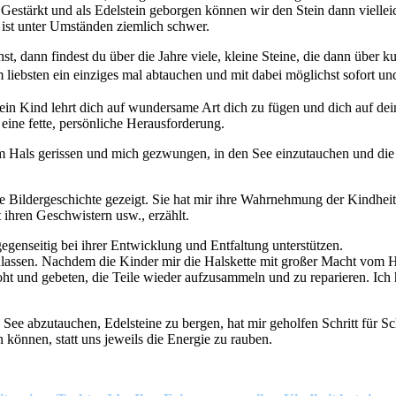
estärkt und als Edelstein geborgen können wir den Stein dann vielleic
 ist unter Umständen ziemlich schwer.
t, dann findest du über die Jahre viele, kleine Steine, die dann über k
iebsten ein einziges mal abtauchen und mit dabei möglichst sofort u
. Dein Kind lehrt dich auf wundersame Art dich zu fügen und dich auf d
ine fette, persönliche Herausforderung.
vom Hals gerissen und mich gezwungen, in den See einzutauchen und die
erte Bildergeschichte gezeigt. Sie hat mir ihre Wahrnehmung der Kindhe
ihren Geschwistern usw., erzählt.
genseitig bei ihrer Entwicklung und Entfaltung unterstützen.
ulassen. Nachdem die Kinder mir die Halskette mit großer Macht vom Hal
roht und gebeten, die Teile wieder aufzusammeln und zu reparieren. Ic
 See abzutauchen, Edelsteine zu bergen, hat mir geholfen Schritt für S
 können, statt uns jeweils die Energie zu rauben.