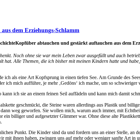
n aus dem Erziehungs-Schlamm
Kopfüber abtauchen und gestärkt auftauchen aus dem E
chenkt. Noch ohne sie war mein Leben zwar ausgefüllt und auch betri
lt hat. Alle Themen, die ich bisher mit meinen Kindern hatte und habe, 
de ich als eine Art Kopfsprung in einen tiefen See. Am Grunde des Se
lder ich mich aufführe, je mehr ‚Gedöns‘ ich mache, um so schwieriger
so kann ich sie an einem feinen Seil auffädeln und kann mich damit sch
lskette geschmückt, die Steine waren allerdings aus Plastik und billi
e dann weg geworfen. Sie wollen mich, warum auch immer, mit Echtheit
r ein billiger und aufgesetzter Glimmer war. Ohne diese alte Plastikkett
.
ichen Punkt. Die Kinder sind da und fordern uns an einer Stelle, an d
ir mit ihnen haben, zwingen uns auf mehr oder weniger sanfte Art in