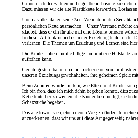
Grund nach der wahren und eigentliche Lösung zu suchen. G
Dazu müssen wir die alte Plastikkette loswerden. Loslassen
Und das alles dauert seine Zeit. Wenn du in den See abtauchs
persönlichen Kette ausmachen. Unser Verstand möchte am l
glaubst, dass er ein für alle mal eine Lösung bringen würde.
In dieser Art funktioniert es in der Erziehung leider nicht
verlernen. Die Themen um Erziehung und Lernen sind hier e
Die Kinder haben mir die billige und imitierte Halskette 
aufreihen kann.
Gerade gestern hat mir meine Tochter eine von ihr illustri
unseren Erziehungsgewohnheiten, ihre geheimen Spiele mit 
Beim Zuhören wurde mir klar, wie Eltern und Kinder sich ge
Ich bin froh, dass ich mich dahin begeben konnte, dies zuz
Kette hinterher zu weinen, die Kinder beschuldigt, sie bed
Schatzsuche begeben.
Das alte loszulassen, einen neuen Weg zu finden, in meinen
anzuerkennen, dass wir uns auf diese Art gegenseitig nähren