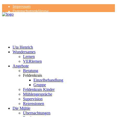
Impressum
Datenschutzerklärung
Kontakt
Rezensionen
Uta Henrich
Wundersames
Lernen
VERlernen
Angebote
Beratung
Feldenkrais
Einzelbehandlung
Gruppe
Feldenkrais Kinder
Mühlengespräche
Supervision
Rezensionen
Die Mühle
Übernachtungen