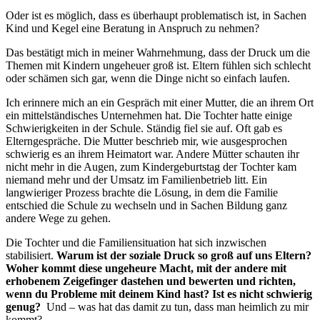
Oder ist es möglich, dass es überhaupt problematisch ist, in Sachen
Kind und Kegel eine Beratung in Anspruch zu nehmen?
Das bestätigt mich in meiner Wahrnehmung, dass der Druck um die
Themen mit Kindern ungeheuer groß ist. Eltern fühlen sich schlecht
oder schämen sich gar, wenn die Dinge nicht so einfach laufen.
Ich erinnere mich an ein Gespräch mit einer Mutter, die an ihrem Ort
ein mittelständisches Unternehmen hat. Die Tochter hatte einige
Schwierigkeiten in der Schule. Ständig fiel sie auf. Oft gab es
Elterngespräche. Die Mutter beschrieb mir, wie ausgesprochen
schwierig es an ihrem Heimatort war. Andere Mütter schauten ihr
nicht mehr in die Augen, zum Kindergeburtstag der Tochter kam
niemand mehr und der Umsatz im Familienbetrieb litt. Ein
langwieriger Prozess brachte die Lösung, in dem die Familie
entschied die Schule zu wechseln und in Sachen Bildung ganz
andere Wege zu gehen.
Die Tochter und die Familiensituation hat sich inzwischen
stabilisiert.
Warum ist der soziale Druck so groß auf uns Eltern?
Woher kommt diese ungeheure Macht, mit der andere mit
erhobenem Zeigefinger dastehen und bewerten und richten,
wenn du Probleme mit deinem Kind hast? Ist es nicht schwierig
genug?
Und – was hat das damit zu tun, dass man heimlich zu mir
kommt?