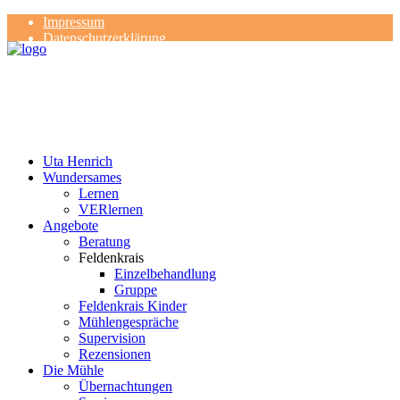
Impressum
Datenschutzerklärung
Kontakt
Rezensionen
Uta Henrich
Wundersames
Lernen
VERlernen
Angebote
Beratung
Feldenkrais
Einzelbehandlung
Gruppe
Feldenkrais Kinder
Mühlengespräche
Supervision
Rezensionen
Die Mühle
Übernachtungen