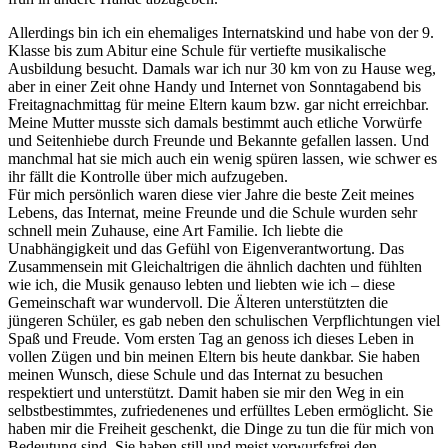
Allerdings bin ich ein ehemaliges Internatskind und habe von der 9.
Klasse bis zum Abitur eine Schule für vertiefte musikalische
Ausbildung besucht. Damals war ich nur 30 km von zu Hause weg,
aber in einer Zeit ohne Handy und Internet von Sonntagabend bis
Freitagnachmittag für meine Eltern kaum bzw. gar nicht erreichbar.
Meine Mutter musste sich damals bestimmt auch etliche Vorwürfe
und Seitenhiebe durch Freunde und Bekannte gefallen lassen. Und
manchmal hat sie mich auch ein wenig spüren lassen, wie schwer es
ihr fällt die Kontrolle über mich aufzugeben.
Für mich persönlich waren diese vier Jahre die beste Zeit meines
Lebens, das Internat, meine Freunde und die Schule wurden sehr
schnell mein Zuhause, eine Art Familie. Ich liebte die
Unabhängigkeit und das Gefühl von Eigenverantwortung. Das
Zusammensein mit Gleichaltrigen die ähnlich dachten und fühlten
wie ich, die Musik genauso lebten und liebten wie ich – diese
Gemeinschaft war wundervoll. Die Älteren unterstützten die
jüngeren Schüler, es gab neben den schulischen Verpflichtungen viel
Spaß und Freude. Vom ersten Tag an genoss ich dieses Leben in
vollen Zügen und bin meinen Eltern bis heute dankbar. Sie haben
meinen Wunsch, diese Schule und das Internat zu besuchen
respektiert und unterstützt. Damit haben sie mir den Weg in ein
selbstbestimmtes, zufriedenenes und erfülltes Leben ermöglicht. Sie
haben mir die Freiheit geschenkt, die Dinge zu tun die für mich von
Bedeutung sind. Sie haben still und meist vorwurfsfrei den