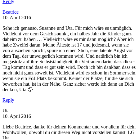
Reply
Beatrice
10. April 2016
Sehe ich genauso, Susanne und Uta. Für mich wäre es unmöglich.
Vielleicht vor dem Gesichtspunkt, ein halbes Jahr die Kinder ganz
daheim zu haben … Vielleicht wäre es mir dann möglich? Aber ich
habe Zweifel daran. Meine Älteste ist 17 und jedesmal, wenn sie
von ausziehen spricht, spüre ich einen Stich, eine latente Angst vor
dem Tag, der unweigerlich kommen wird. Und natürlich bin ich
megastolz auf ihre Selbstständigkeit, ihr Vertrauen darin, dass dieser
Tag kommt und dass er gut sein wird. Doch ich bin dankbar, dass es
noch nicht ganz soweit ist. Vielleicht wird es schon im Sommer sein,
wenn sie ein FöJ-Platz bekommt. Keiner der Plätze, für die sie sich
beworben hat, ist in der Nähe. Ganz sicher werde ich dann an Dich
denken, Uta 🙂
Reply
Uta
10. April 2016
Liebe Beatrice, danke für deinen Kommentar und vor allem für dein
Wohlwollen, obwohl du dir diesen Weg nicht vorstellen kannst. LG
Uta