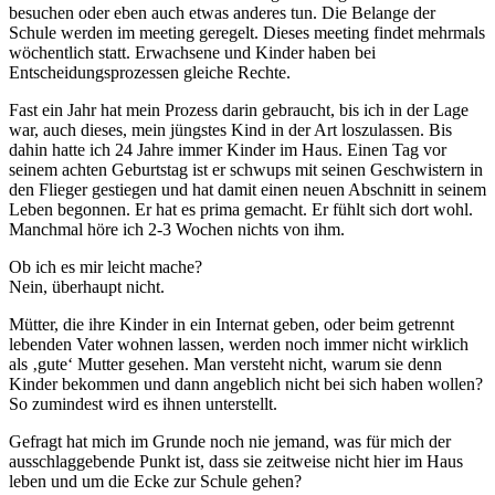
besuchen oder eben auch etwas anderes tun. Die Belange der
Schule werden im meeting geregelt. Dieses meeting findet mehrmals
wöchentlich statt. Erwachsene und Kinder haben bei
Entscheidungsprozessen gleiche Rechte.
Fast ein Jahr hat mein Prozess darin gebraucht, bis ich in der Lage
war, auch dieses, mein jüngstes Kind in der Art loszulassen. Bis
dahin hatte ich 24 Jahre immer Kinder im Haus. Einen Tag vor
seinem achten Geburtstag ist er schwups mit seinen Geschwistern in
den Flieger gestiegen und hat damit einen neuen Abschnitt in seinem
Leben begonnen. Er hat es prima gemacht. Er fühlt sich dort wohl.
Manchmal höre ich 2-3 Wochen nichts von ihm.
Ob ich es mir leicht mache?
Nein, überhaupt nicht.
Mütter, die ihre Kinder in ein Internat geben, oder beim getrennt
lebenden Vater wohnen lassen, werden noch immer nicht wirklich
als ‚gute‘ Mutter gesehen. Man versteht nicht, warum sie denn
Kinder bekommen und dann angeblich nicht bei sich haben wollen?
So zumindest wird es ihnen unterstellt.
Gefragt hat mich im Grunde noch nie jemand, was für mich der
ausschlaggebende Punkt ist, dass sie zeitweise nicht hier im Haus
leben und um die Ecke zur Schule gehen?