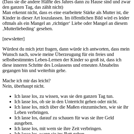
(Dass sie die andere Hälfte des Jahres dann zu Hause sind und zwar
den ganzen Tag, das zählt nicht)
Man erkennt nicht, dass es eine erarbeitete Stärke als Mutter ist, die
Kinder in dieser Art loszulassen. Im öffentlichen Bild wird es leider
oftmals als ein Mangel an ‚richtiger‘ Liebe oder Mangel an diesem
‚Mutterliebeding‘ gesehen.
[newsletter]
Würdest du mich jetzt fragen, dann würde ich antworten, dass mein
Wunsch nach, sowie meine Überzeugung für ein freies und
selbstbestimmtes Leben-Lernen der Kinder so groß ist, dass ich
diese inneren Schritte des Loslassens und erneuten Abnabelns
gegangen bin und weiterhin gehe.
Mache ich mir das leicht?
Nein, überhaupt nicht.
Ich lasse los, zu wissen, was sie den ganzen Tag tun.
Ich lasse los, ob sie in den Unterricht gehen oder nicht.
Ich lasse los, mich über die Maßen einzumischen, wie sie ihr
Leben verbringen.
Ich lasse los, darauf zu schauen für was sie ihre Geld
ausgeben.
Ich lasse los, mit wem sie ihre Zeit verbringen.
Ich lasse los, wann sie ins Bett gehen.