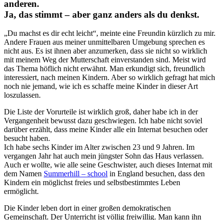
anderen.
Ja, das stimmt – aber ganz anders als du denkst.
„Du machst es dir echt leicht“, meinte eine Freundin kürzlich zu mir.
Andere Frauen aus meiner unmittelbaren Umgebung sprechen es
nicht aus. Es ist ihnen aber anzumerken, dass sie nicht so wirklich
mit meinem Weg der Mutterschaft einverstanden sind. Meist wird
das Thema höflich nicht erwähnt. Man erkundigt sich, freundlich
interessiert, nach meinen Kindern. Aber so wirklich gefragt hat mich
noch nie jemand, wie ich es schaffe meine Kinder in dieser Art
loszulassen.
Die Liste der Vorurteile ist wirklich groß, daher habe ich in der
Vergangenheit bewusst dazu geschwiegen. Ich habe nicht soviel
darüber erzählt, dass meine Kinder alle ein Internat besuchen oder
besucht haben.
Ich habe sechs Kinder im Alter zwischen 23 und 9 Jahren. Im
vergangen Jahr hat auch mein jüngster Sohn das Haus verlassen.
Auch er wollte, wie alle seine Geschwister, auch dieses Internat mit
dem Namen
Summerhill – school
in England besuchen, dass den
Kindern ein möglichst freies und selbstbestimmtes Leben
ermöglicht.
Die Kinder leben dort in einer großen demokratischen
Gemeinschaft. Der Unterricht ist völlig freiwillig. Man kann ihn