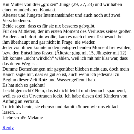
Bin Mutter von drei „großen“ Jungs (29, 27, 23) und wir haben
einen wunderbaren Kontakt.
Ältester und Jüngster Internantskinder und auch noch auf zwei
Verschiedenen.
Beide sagen, dass es für sie nix besseres gab/gibt.
Für den Mittleren, der im ersten Moment des Verlustes seines großen
Bruders auch dort hin wollte, kam es nach einem Testbesuch bei
ihm überhaupt und gar nicht in Frage, nie wieder.
Jeder von ihnen konnte in dem entsprechenden Moment frei wählen,
bzw. den Entschluss fassen (Ältester ging mit 15, Jüngster mit 12)
Ich konnte „nicht wirklich“ wählen, weil ich mit mir klar war, dass
das deren Weg ist.
Dumme Bemerkungen mir gegenüber blieben nicht aus, doch mein
Bauch sagte mir, dass es gut so ist, auch wenn ich jedesmal zu
Beginn dieser Zeit Rotz und Wasser geflennt hab.
Es hat sich so gelohnt!
Leicht gemacht? Nein, das ist nicht leicht und dennoch spannend,
weil es so ein Urvertrauen lockt. Ich habe diesen drei Kindern von
Anfang an vertraut.
Tu ich bis heute, sie ebenso und damit können wir uns einfach
lassen…..
Liebe Grüße Melanie
Reply