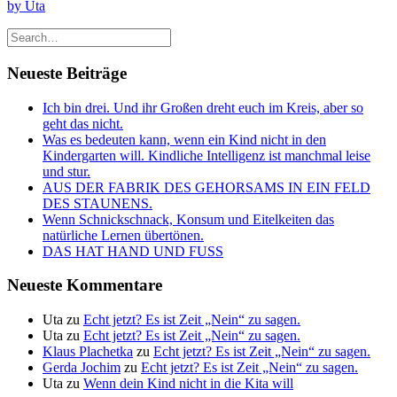
by Uta
Neueste Beiträge
Ich bin drei. Und ihr Großen dreht euch im Kreis, aber so
geht das nicht.
Was es bedeuten kann, wenn ein Kind nicht in den
Kindergarten will. Kindliche Intelligenz ist manchmal leise
und stur.
AUS DER FABRIK DES GEHORSAMS IN EIN FELD
DES STAUNENS.
Wenn Schnickschnack, Konsum und Eitelkeiten das
natürliche Lernen übertönen.
DAS HAT HAND UND FUSS
Neueste Kommentare
Uta
zu
Echt jetzt? Es ist Zeit „Nein“ zu sagen.
Uta
zu
Echt jetzt? Es ist Zeit „Nein“ zu sagen.
Klaus Plachetka
zu
Echt jetzt? Es ist Zeit „Nein“ zu sagen.
Gerda Jochim
zu
Echt jetzt? Es ist Zeit „Nein“ zu sagen.
Uta
zu
Wenn dein Kind nicht in die Kita will