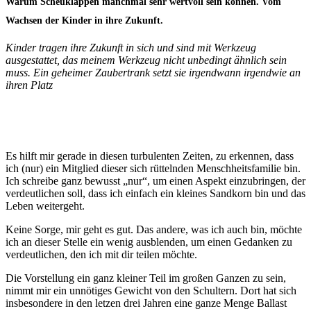
Warum Scheuklappen manchmal sehr wertvoll sein können. Vom
Wachsen der Kinder in ihre Zukunft.
Kinder tragen ihre Zukunft in sich und sind mit Werkzeug
ausgestattet, das meinem Werkzeug nicht unbedingt ähnlich sein
muss. Ein geheimer Zaubertrank setzt sie irgendwann irgendwie an
ihren Platz
Es hilft mir gerade in diesen turbulenten Zeiten, zu erkennen, dass
ich (nur) ein Mitglied dieser sich rüttelnden Menschheitsfamilie bin.
Ich schreibe ganz bewusst „nur“, um einen Aspekt einzubringen, der
verdeutlichen soll, dass ich einfach ein kleines Sandkorn bin und das
Leben weitergeht.
Keine Sorge, mir geht es gut. Das andere, was ich auch bin, möchte
ich an dieser Stelle ein wenig ausblenden, um einen Gedanken zu
verdeutlichen, den ich mit dir teilen möchte.
Die Vorstellung ein ganz kleiner Teil im großen Ganzen zu sein,
nimmt mir ein unnötiges Gewicht von den Schultern. Dort hat sich
insbesondere in den letzen drei Jahren eine ganze Menge Ballast