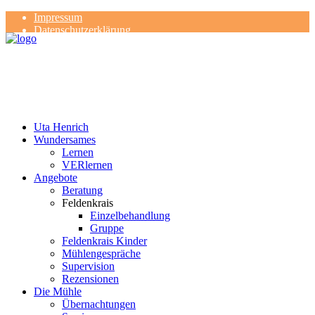
Impressum
Datenschutzerklärung
Kontakt
Rezensionen
Uta Henrich
Wundersames
Lernen
VERlernen
Angebote
Beratung
Feldenkrais
Einzelbehandlung
Gruppe
Feldenkrais Kinder
Mühlengespräche
Supervision
Rezensionen
Die Mühle
Übernachtungen