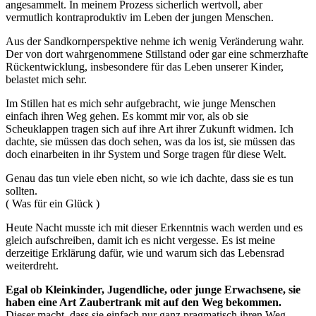
angesammelt. In meinem Prozess sicherlich wertvoll, aber
vermutlich kontraproduktiv im Leben der jungen Menschen.
Aus der Sandkornperspektive nehme ich wenig Veränderung wahr.
Der von dort wahrgenommene Stillstand oder gar eine schmerzhafte
Rückentwicklung, insbesondere für das Leben unserer Kinder,
belastet mich sehr.
Im Stillen hat es mich sehr aufgebracht, wie junge Menschen
einfach ihren Weg gehen. Es kommt mir vor, als ob sie
Scheuklappen tragen sich auf ihre Art ihrer Zukunft widmen. Ich
dachte, sie müssen das doch sehen, was da los ist, sie müssen das
doch einarbeiten in ihr System und Sorge tragen für diese Welt.
Genau das tun viele eben nicht, so wie ich dachte, dass sie es tun
sollten.
( Was für ein Glück )
Heute Nacht musste ich mit dieser Erkenntnis wach werden und es
gleich aufschreiben, damit ich es nicht vergesse. Es ist meine
derzeitige Erklärung dafür, wie und warum sich das Lebensrad
weiterdreht.
Egal ob Kleinkinder, Jugendliche, oder junge Erwachsene, sie
haben eine Art Zaubertrank mit auf den Weg bekommen.
Dieser macht, dass sie einfach nur ganz pragmatisch ihren Weg