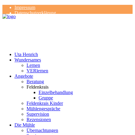
Impressum
Datenschutzerklärung
Kontakt
Rezensionen
Uta Henrich
Wundersames
Lernen
VERlernen
Angebote
Beratung
Feldenkrais
Einzelbehandlung
Gruppe
Feldenkrais Kinder
Mühlengespräche
Supervision
Rezensionen
Die Mühle
Übernachtungen