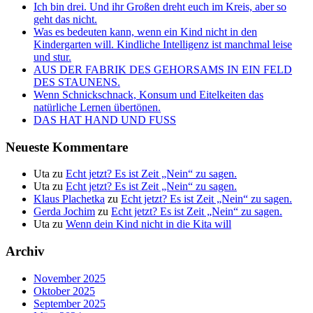
Ich bin drei. Und ihr Großen dreht euch im Kreis, aber so
geht das nicht.
Was es bedeuten kann, wenn ein Kind nicht in den
Kindergarten will. Kindliche Intelligenz ist manchmal leise
und stur.
AUS DER FABRIK DES GEHORSAMS IN EIN FELD
DES STAUNENS.
Wenn Schnickschnack, Konsum und Eitelkeiten das
natürliche Lernen übertönen.
DAS HAT HAND UND FUSS
Neueste Kommentare
Uta
zu
Echt jetzt? Es ist Zeit „Nein“ zu sagen.
Uta
zu
Echt jetzt? Es ist Zeit „Nein“ zu sagen.
Klaus Plachetka
zu
Echt jetzt? Es ist Zeit „Nein“ zu sagen.
Gerda Jochim
zu
Echt jetzt? Es ist Zeit „Nein“ zu sagen.
Uta
zu
Wenn dein Kind nicht in die Kita will
Archiv
November 2025
Oktober 2025
September 2025