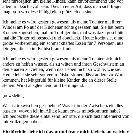
sehr fürsorglich um kleine Kinder, kann zuvorkommend und vor
allem rücksichtsvoll sein. Dies in einer Art, dass man sich fragen
mag, von wo diese Fähigkeiten plötzlich da sind.
Ich meine es wäre gestern gewesen, als meine Tochter mit ihrer
Windel am Po auf der Küchenanrichte gesessen hat. Sie hat beim
Kochen zugesehen, mal im Topf gerührt, mal was dazu geschüttet,
mal die Finger reingesteckt und abgeleckt. Heute kocht sie, ohne
große Vorbereitung ein schmackhaftes Essen für 7 Personen, aus
Dingen, die sie im Kühlschrank findet.
Ich meine es wäre gestern gewesen, als meine Tochter sich nicht
anders zu helfen wusste, als zu wüten und ihren Geschwistern an
den Haaren zu ziehen, wenn das Leben nicht so wollte, wie sie.
Heute leitet sie sehr souverän Diskussionen, lässt andere zu Wort
kommen, hat Mitgefühl für kleine Kinder, die an dieser Stelle
stehen. Wirkt ausgleichend und beruhigend.
[newsletter]
Was ist inzwischen geschehen? Was ist in der Zwischenzeit alles
passiert, wovon ich im Alltag kaum etwas mitbekommen habe?
Ich beobachte diese eintausend Schritte, die sich fast unbemerkt von
mir vollzogen haben.
Ehrfürchtig stehe ich davor und frage mich täglich, an welcher