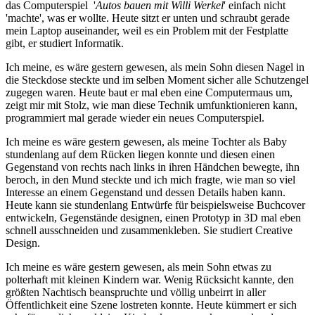
das Computerspiel '
Autos bauen mit Willi Werkel
' einfach nicht
'machte', was er wollte. Heute sitzt er unten und schraubt gerade
mein Laptop auseinander, weil es ein Problem mit der Festplatte
gibt, er studiert Informatik.
Ich meine, es wäre gestern gewesen, als mein Sohn diesen Nagel in
die Steckdose steckte und im selben Moment sicher alle Schutzengel
zugegen waren. Heute baut er mal eben eine Computermaus um,
zeigt mir mit Stolz, wie man diese Technik umfunktionieren kann,
programmiert mal gerade wieder ein neues Computerspiel.
Ich meine es wäre gestern gewesen, als meine Tochter als Baby
stundenlang auf dem Rücken liegen konnte und diesen einen
Gegenstand von rechts nach links in ihren Händchen bewegte, ihn
beroch, in den Mund steckte und ich mich fragte, wie man so viel
Interesse an einem Gegenstand und dessen Details haben kann.
Heute kann sie stundenlang Entwürfe für beispielsweise Buchcover
entwickeln, Gegenstände designen, einen Prototyp in 3D mal eben
schnell ausschneiden und zusammenkleben. Sie studiert Creative
Design.
Ich meine es wäre gestern gewesen, als mein Sohn etwas zu
polterhaft mit kleinen Kindern war. Wenig Rücksicht kannte, den
größten Nachtisch beanspruchte und völlig unbeirrt in aller
Öffentlichkeit eine Szene lostreten konnte. Heute kümmert er sich