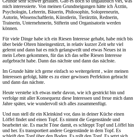
Grunde sehr schwer gefallen. Gab es doch so unglaublich viel, was
mich interessierte. Von meinen Grundneigungen hätte ich Ärztin,
Psychologin, Lehrerin, Bäuerin, Philosophin, Solopreneurin,
Autorin, Wissenschaftlerin, Künstlerin, Tierärztin, Rednerin,
Trainerin, Unternehmerin, Stifterin und Organisatorin werden
können.
Für viele Dinge habe ich ein Riesen Interesse gehabt, habe mich bis
über beide Ohren hineingestürzt, in relativ kurzer Zeit sehr viel
gelernt und dann hat es mich gelangweilt und etwas Neues ist in
mein Leben gekommen, für das ich das selbe Riesen Interesse
aufgebracht habe. Dann das nächste und dann das nächste.
Im Grunde hätte ich gerne einfach so weitergelernt , wäre meinen
Interessen gefolgt, hätte es zu einer gewissen Perfektion gebracht
und dann das nächste.
Heute verstehe ich etwas mehr davon, wie ich gestrickt bin und
verfolge mit aller Konsequenz diese Interessen und freue mich dann
Jahre später, wie wundervoll sich alles zusammenfügt.
Und nun stell dir ein Kleinkind vor, dass in deiner Küche einen
Löffel findet und einen Topf. Es nimmt die Gegenstände und
bearbeitet sie. Es macht Töne damit, es schleppt Topf und Löffel hin
und her. Es transportiert andere Gegenstände in dem Topf. Es
schleift den Topf über den Boden. Es rollt den Topf. Es setzt sich