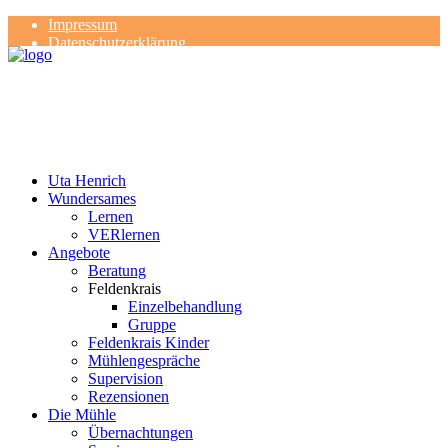
Impressum
Datenschutzerklärung
Kontakt
Rezensionen
Uta Henrich
Wundersames
Lernen
VERlernen
Angebote
Beratung
Feldenkrais
Einzelbehandlung
Gruppe
Feldenkrais Kinder
Mühlengespräche
Supervision
Rezensionen
Die Mühle
Übernachtungen