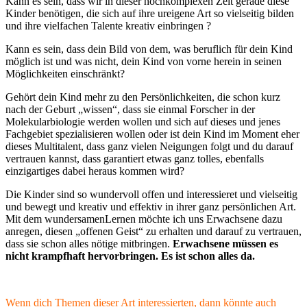
Kann es sein, dass wir in dieser hochkomplexen Zeit gerade diese
Kinder benötigen, die sich auf ihre ureigene Art so vielseitig bilden
und ihre vielfachen Talente kreativ einbringen ?
Kann es sein, dass dein Bild von dem, was beruflich für dein Kind
möglich ist und was nicht, dein Kind von vorne herein in seinen
Möglichkeiten einschränkt?
Gehört dein Kind mehr zu den Persönlichkeiten, die schon kurz
nach der Geburt „wissen“, dass sie einmal Forscher in der
Molekularbiologie werden wollen und sich auf dieses und jenes
Fachgebiet spezialisieren wollen oder ist dein Kind im Moment eher
dieses Multitalent, dass ganz vielen Neigungen folgt und du darauf
vertrauen kannst, dass garantiert etwas ganz tolles, ebenfalls
einzigartiges dabei heraus kommen wird?
Die Kinder sind so wundervoll offen und interessieret und vielseitig
und bewegt und kreativ und effektiv in ihrer ganz persönlichen Art.
Mit dem wundersamenLernen möchte ich uns Erwachsene dazu
anregen, diesen „offenen Geist“ zu erhalten und darauf zu vertrauen,
dass sie schon alles nötige mitbringen.
Erwachsene müssen es
nicht krampfhaft hervorbringen. Es ist schon alles da.
Wenn dich Themen dieser Art interessierten, dann könnte auch