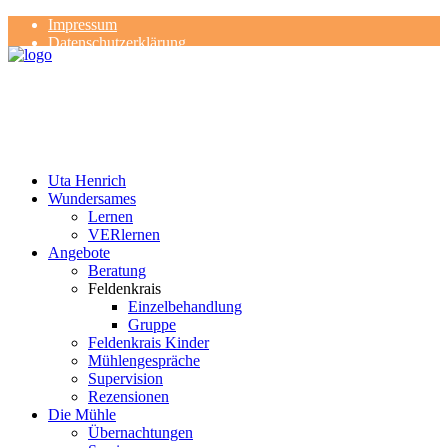
Impressum
Datenschutzerklärung
Kontakt
Rezensionen
Uta Henrich
Wundersames
Lernen
VERlernen
Angebote
Beratung
Feldenkrais
Einzelbehandlung
Gruppe
Feldenkrais Kinder
Mühlengespräche
Supervision
Rezensionen
Die Mühle
Übernachtungen