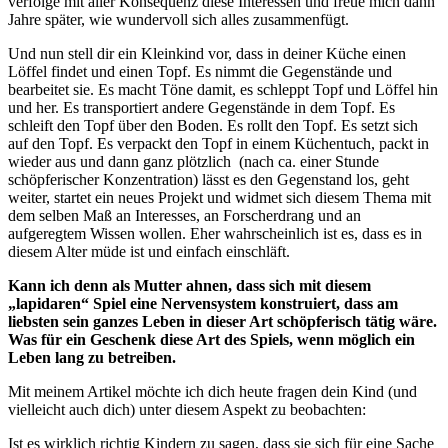
verfolge mit aller Konsequenz diese Interessen und freue mich dann
Jahre später, wie wundervoll sich alles zusammenfügt.
Und nun stell dir ein Kleinkind vor, dass in deiner Küche einen
Löffel findet und einen Topf. Es nimmt die Gegenstände und
bearbeitet sie. Es macht Töne damit, es schleppt Topf und Löffel hin
und her. Es transportiert andere Gegenstände in dem Topf. Es
schleift den Topf über den Boden. Es rollt den Topf. Es setzt sich
auf den Topf. Es verpackt den Topf in einem Küchentuch, packt in
wieder aus und dann ganz plötzlich (nach ca. einer Stunde
schöpferischer Konzentration) lässt es den Gegenstand los, geht
weiter, startet ein neues Projekt und widmet sich diesem Thema mit
dem selben Maß an Interesses, an Forscherdrang und an
aufgeregtem Wissen wollen. Eher wahrscheinlich ist es, dass es in
diesem Alter müde ist und einfach einschläft.
Kann ich denn als Mutter ahnen, dass sich mit diesem
„lapidaren“ Spiel eine Nervensystem konstruiert, dass am
liebsten sein ganzes Leben in dieser Art schöpferisch tätig wäre.
Was für ein Geschenk diese Art des Spiels, wenn möglich ein
Leben lang zu betreiben.
Mit meinem Artikel möchte ich dich heute fragen dein Kind (und
vielleicht auch dich) unter diesem Aspekt zu beobachten:
Ist es wirklich richtig Kindern zu sagen, dass sie sich für eine Sache