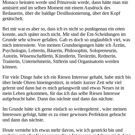
Monaco heiraten werde und Prinzessin werde, dann hätte man mir
amüsiert und im selben Moment mit einem Ausdruck des
Bedauerns, über die baldige Desillusionierung, über den Kopf
getätschelt.
Bei mir war es aber so, dass ich es nicht so punktgenau ein orten
konnte, auch später noch nicht. Mir sind die Ent-Scheidungen im
Grunde sehr schwer gefallen. Gab es doch so unglaublich viel, was
mich interessierte. Von meinen Grundneigungen hätte ich Ärztin,
Psychologin, Lehrerin, Bäuerin, Philosophin, Solopreneurin,
Autorin, Wissenschaftlerin, Künstlerin, Tierärztin, Rednerin,
Trainerin, Unternehmerin, Stifterin und Organisatorin werden
können.
Für viele Dinge habe ich ein Riesen Interesse gehabt, habe mich bis
über beide Ohren hineingestürzt, in relativ kurzer Zeit sehr viel
gelernt und dann hat es mich gelangweilt und etwas Neues ist in
mein Leben gekommen, für das ich das selbe Riesen Interesse
aufgebracht habe. Dann das nächste und dann das nächste.
Im Grunde hätte ich gerne einfach so weitergelernt , wäre meinen
Interessen gefolgt, hätte es zu einer gewissen Perfektion gebracht
und dann das nächste.
Heute verstehe ich etwas mehr davon, wie ich gestrickt bin und