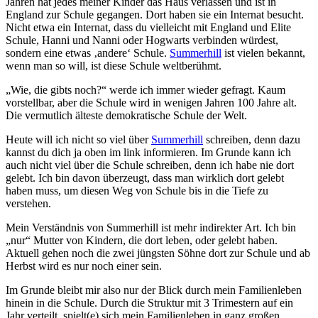
Jahren hat jedes meiner Kinder das Haus verlassen und ist in
England zur Schule gegangen. Dort haben sie ein Internat besucht.
Nicht etwa ein Internat, dass du vielleicht mit England und Elite
Schule, Hanni und Nanni oder Hogwarts verbinden würdest,
sondern eine etwas ‚andere‘ Schule.
Summerhill
ist vielen bekannt,
wenn man so will, ist diese Schule weltberühmt.
„Wie, die gibts noch?“ werde ich immer wieder gefragt. Kaum
vorstellbar, aber die Schule wird in wenigen Jahren 100 Jahre alt.
Die vermutlich älteste demokratische Schule der Welt.
Heute will ich nicht so viel über
Summerhill
schreiben, denn dazu
kannst du dich ja oben im link informieren. Im Grunde kann ich
auch nicht viel über die Schule schreiben, denn ich habe nie dort
gelebt. Ich bin davon überzeugt, dass man wirklich dort gelebt
haben muss, um diesen Weg von Schule bis in die Tiefe zu
verstehen.
Mein Verständnis von Summerhill ist mehr indirekter Art. Ich bin
„nur“ Mutter von Kindern, die dort leben, oder gelebt haben.
Aktuell gehen noch die zwei jüngsten Söhne dort zur Schule und ab
Herbst wird es nur noch einer sein.
Im Grunde bleibt mir also nur der Blick durch mein Familienleben
hinein in die Schule. Durch die Struktur mit 3 Trimestern auf ein
Jahr verteilt, spielt(e) sich mein Familienleben in ganz großen