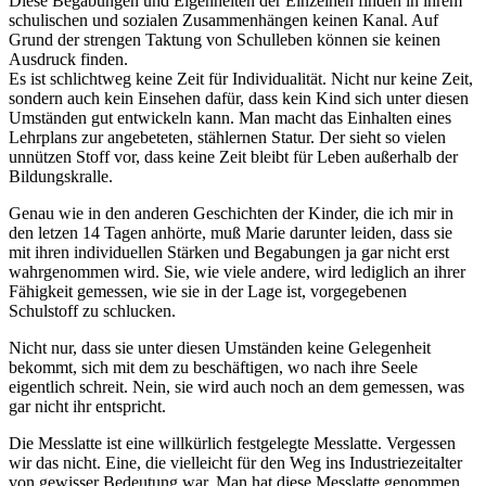
Diese Begabungen und Eigenheiten der Einzelnen finden in ihrem
schulischen und sozialen Zusammenhängen keinen Kanal. Auf
Grund der strengen Taktung von Schulleben können sie keinen
Ausdruck finden.
Es ist schlichtweg keine Zeit für Individualität. Nicht nur keine Zeit,
sondern auch kein Einsehen dafür, dass kein Kind sich unter diesen
Umständen gut entwickeln kann. Man macht das Einhalten eines
Lehrplans zur angebeteten, stählernen Statur. Der sieht so vielen
unnützen Stoff vor, dass keine Zeit bleibt für Leben außerhalb der
Bildungskralle.
Genau wie in den anderen Geschichten der Kinder, die ich mir in
den letzen 14 Tagen anhörte, muß Marie darunter leiden, dass sie
mit ihren individuellen Stärken und Begabungen ja gar nicht erst
wahrgenommen wird. Sie, wie viele andere, wird lediglich an ihrer
Fähigkeit gemessen, wie sie in der Lage ist, vorgegebenen
Schulstoff zu schlucken.
Nicht nur, dass sie unter diesen Umständen keine Gelegenheit
bekommt, sich mit dem zu beschäftigen, wo nach ihre Seele
eigentlich schreit. Nein, sie wird auch noch an dem gemessen, was
gar nicht ihr entspricht.
Die Messlatte ist eine willkürlich festgelegte Messlatte. Vergessen
wir das nicht. Eine, die vielleicht für den Weg ins Industriezeitalter
von gewisser Bedeutung war. Man hat diese Messlatte genommen