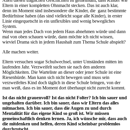
Allen diesen tragischen Geschichten ist gemeinsam, dass Kinder wie
Eltern in einer kompletten Ohnmacht stecken. Das ist auch klar,
denn im Moment sind insbesondere die Kinder, die ganz bestimmte
Bedürfnisse haben (das sind vielleicht sogar alle Kinder), in erster
Linie eingequetscht in ein unflexibles und wenig bewegliches
System.
Wenn man jedes Dach von jedem Haus abnehmen würde und dann
mal von oben schauen würde, dann möchte ich nicht wissen,
wieviel Drama sich in jedem Haushalt zum Thema Schule abspielt?
Alle machen weiter.
Eltern versuchen sogar Schulwechsel, unter Umständen mitten im
laufenden Jahr. Verzweifelt suchen sie nach den anderen
Möglichkeiten. Die Warteliste an dieser oder jener Schule ist eine
Riesenhürde. Man kann sich nicht bewegen und muss sein
verzweifeltes Kind doch täglich in diese Schule bringen, von der
man weiß, dass es im Moment dort überhaupt nicht zurecht kommt.
Ist das nicht grauenvoll? Ist das nicht Folter? Ich bin sauer und
ungehalten darüber. Ich bin sauer, dass wir Eltern das alles
mitmachen. Ich bin sauer, dass die Augen zu und durch
Mentalität für das eigene Kind so groß ist. Wir müssen
gemeinschaftlich denken lernen. Ja, ich wünsche mir, dass auch
die mitdenken und helfen, deren Kind scheinbar problemlos
durchrutscht.