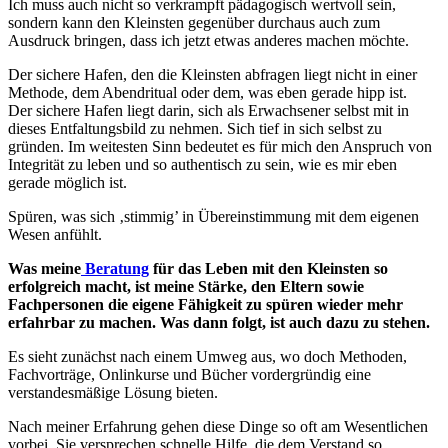
Ich muss auch nicht so verkrampft pädagogisch wertvoll sein,
sondern kann den Kleinsten gegenüber durchaus auch zum
Ausdruck bringen, dass ich jetzt etwas anderes machen möchte.
Der sichere Hafen, den die Kleinsten abfragen liegt nicht in einer
Methode, dem Abendritual oder dem, was eben gerade hipp ist.
Der sichere Hafen liegt darin, sich als Erwachsener selbst mit in
dieses Entfaltungsbild zu nehmen. Sich tief in sich selbst zu
gründen. Im weitesten Sinn bedeutet es für mich den Anspruch von
Integrität zu leben und so authentisch zu sein, wie es mir eben
gerade möglich ist.
Spüren, was sich ‚stimmig’ in Übereinstimmung mit dem eigenen
Wesen anfühlt.
Was meine
Beratung
für das Leben mit den Kleinsten so
erfolgreich macht, ist meine Stärke, den Eltern sowie
Fachpersonen die eigene Fähigkeit zu spüren wieder mehr
erfahrbar zu machen. Was dann folgt, ist auch dazu zu
stehen.
Es sieht zunächst nach einem Umweg aus, wo doch Methoden,
Fachvorträge, Onlinkurse und Bücher vordergründig eine
verstandesmäßige Lösung bieten.
Nach meiner Erfahrung gehen diese Dinge so oft am Wesentlichen
vorbei. Sie versprechen schnelle Hilfe, die dem Verstand so