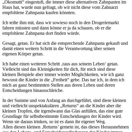
„Ökomutti“ eingestuft, die immer diese alternativen Zahnpasten im
Haus hat, wurde nun gefragt, ob wir nicht diese vom Zahnarzt
empfohlene Zahnpasta kaufen könnten.
Ich teilte ihm mit, dass wir sowieso noch in den Drogeriemarkt
fahren müssten und dann könne er ja da schauen, ob er die
empfohlene Zahnpasta dort finden würde.
Gesagt, getan. Er hat sich die entsprechende Zahnpasta gekauft und
damit einen weitern Schritt in die Verantwortung über seinen
eigenen Körper getan.
Ich habe einen weiteren Schritt ‚raus aus seinem Leben‘ getan.
Vielleicht sind das Kleinigkeiten für dich, für mich sind diese
kleinen Beispiele aber immer wieder Möglichkeiten, wie ich ganz
bewusst die Kinder in die „Freiheit“ gebe. Das tue ich, in dem ich
mich an ganz bestimmten Stellen aus deren Leben und deren
Entscheidungen hinausschleiche.
In der Summe und von Anfang an durchgeführt, sind diese kleinen
und vielleicht unspektakulären „Returns“ an die Kinder aber die
kleinen Tropfen, die irgendwann das Glas anfüllen, das eine gute
Grundlage für selbstbestimmte Entscheidungen der Kinder wird.
Wenn sie daraus trinken, so ist es dann ihr eigener Weg.
Allen diesen kleinen ‚Returns’ gemein ist, das dieses Herausnehmen