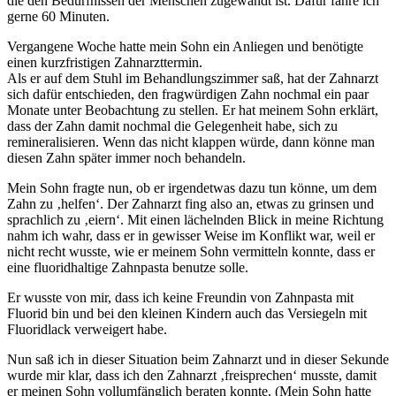
die den Bedürfnissen der Menschen zugewandt ist. Dafür fahre ich
gerne 60 Minuten.
Vergangene Woche hatte mein Sohn ein Anliegen und benötigte
einen kurzfristigen Zahnarzttermin.
Als er auf dem Stuhl im Behandlungszimmer saß, hat der Zahnarzt
sich dafür entschieden, den fragwürdigen Zahn nochmal ein paar
Monate unter Beobachtung zu stellen. Er hat meinem Sohn erklärt,
dass der Zahn damit nochmal die Gelegenheit habe, sich zu
remineralisieren. Wenn das nicht klappen würde, dann könne man
diesen Zahn später immer noch behandeln.
Mein Sohn fragte nun, ob er irgendetwas dazu tun könne, um dem
Zahn zu ‚helfen‘. Der Zahnarzt fing also an, etwas zu grinsen und
sprachlich zu ‚eiern‘. Mit einen lächelnden Blick in meine Richtung
nahm ich wahr, dass er in gewisser Weise im Konflikt war, weil er
nicht recht wusste, wie er meinem Sohn vermitteln konnte, dass er
eine fluoridhaltige Zahnpasta benutze solle.
Er wusste von mir, dass ich keine Freundin von Zahnpasta mit
Fluorid bin und bei den kleinen Kindern auch das Versiegeln mit
Fluoridlack verweigert habe.
Nun saß ich in dieser Situation beim Zahnarzt und in dieser Sekunde
wurde mir klar, dass ich den Zahnarzt ‚freisprechen‘ musste, damit
er meinen Sohn vollumfänglich beraten konnte. (Mein Sohn hatte