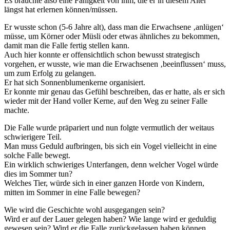
Es brauchte also eine Fähigkeit von ihm, die er in diesem Alter
längst hat erlernen können/müssen.
Er wusste schon (5-6 Jahre alt), dass man die Erwachsene ‚anlügen‘
müsse, um Körner oder Müsli oder etwas ähnliches zu bekommen,
damit man die Falle fertig stellen kann.
Auch hier konnte er offensichtlich schon bewusst strategisch
vorgehen, er wusste, wie man die Erwachsenen ‚beeinflussen‘ muss,
um zum Erfolg zu gelangen.
Er hat sich Sonnenblumenkerne organisiert.
Er konnte mir genau das Gefühl beschreiben, das er hatte, als er sich
wieder mit der Hand voller Kerne, auf den Weg zu seiner Falle
machte.
Die Falle wurde präpariert und nun folgte vermutlich der weitaus
schwierigere Teil.
Man muss Geduld aufbringen, bis sich ein Vogel vielleicht in eine
solche Falle bewegt.
Ein wirklich schwieriges Unterfangen, denn welcher Vogel würde
dies im Sommer tun?
Welches Tier, würde sich in einer ganzen Horde von Kindern,
mitten im Sommer in eine Falle bewegen?
Wie wird die Geschichte wohl ausgegangen sein?
Wird er auf der Lauer gelegen haben? Wie lange wird er geduldig
gewesen sein? Wird er die Falle zurückgelassen haben können,