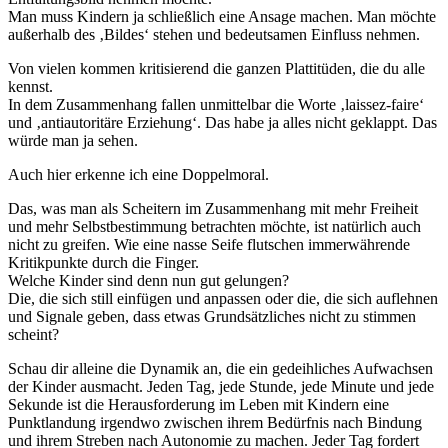
Man muss Kindern ja schließlich eine Ansage machen. Man möchte
außerhalb des ‚Bildes‘ stehen und bedeutsamen Einfluss nehmen.
Von vielen kommen kritisierend die ganzen Plattitüden, die du alle
kennst.
In dem Zusammenhang fallen unmittelbar die Worte ‚laissez-faire‘
und ‚antiautoritäre Erziehung‘. Das habe ja alles nicht geklappt. Das
würde man ja sehen.
Auch hier erkenne ich eine Doppelmoral.
Das, was man als Scheitern im Zusammenhang mit mehr Freiheit
und mehr Selbstbestimmung betrachten möchte, ist natürlich auch
nicht zu greifen. Wie eine nasse Seife flutschen immerwährende
Kritikpunkte durch die Finger.
Welche Kinder sind denn nun gut gelungen?
Die, die sich still einfügen und anpassen oder die, die sich auflehnen
und Signale geben, dass etwas Grundsätzliches nicht zu stimmen
scheint?
Schau dir alleine die Dynamik an, die ein gedeihliches Aufwachsen
der Kinder ausmacht. Jeden Tag, jede Stunde, jede Minute und jede
Sekunde ist die Herausforderung im Leben mit Kindern eine
Punktlandung irgendwo zwischen ihrem Bedürfnis nach Bindung
und ihrem Streben nach Autonomie zu machen. Jeder Tag fordert