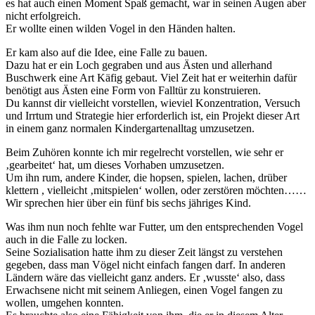
es hat auch einen Moment Spaß gemacht, war in seinen Augen aber
nicht erfolgreich.
Er wollte einen wilden Vogel in den Händen halten.
Er kam also auf die Idee, eine Falle zu bauen.
Dazu hat er ein Loch gegraben und aus Ästen und allerhand
Buschwerk eine Art Käfig gebaut. Viel Zeit hat er weiterhin dafür
benötigt aus Ästen eine Form von Falltür zu konstruieren.
Du kannst dir vielleicht vorstellen, wieviel Konzentration, Versuch
und Irrtum und Strategie hier erforderlich ist, ein Projekt dieser Art
in einem ganz normalen Kindergartenalltag umzusetzen.
Beim Zuhören konnte ich mir regelrecht vorstellen, wie sehr er
‚gearbeitet‘ hat, um dieses Vorhaben umzusetzen.
Um ihn rum, andere Kinder, die hopsen, spielen, lachen, drüber
klettern , vielleicht ‚mitspielen‘ wollen, oder zerstören möchten……
Wir sprechen hier über ein fünf bis sechs jähriges Kind.
Was ihm nun noch fehlte war Futter, um den entsprechenden Vogel
auch in die Falle zu locken.
Seine Sozialisation hatte ihm zu dieser Zeit längst zu verstehen
gegeben, dass man Vögel nicht einfach fangen darf. In anderen
Ländern wäre das vielleicht ganz anders. Er ‚wusste‘ also, dass
Erwachsene nicht mit seinem Anliegen, einen Vogel fangen zu
wollen, umgehen konnten.