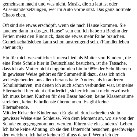
gemeinsam macht und was nicht. Musik, die zu laut ist oder
Auseinandersetzungen, wer im Auto vorne sitzt. Das ganz normale
Chaos eben.
Oft sind sie etwas erschöpft, wenn sie nach Hause kommen. Sie
tauchen dann in das „zu Hause“ sein ein. Ich habe zu Beginn der
Ferien meist den Eindruck, dass sie etwas mehr Ruhe brauchen.
Gemeinschaftsleben kann schon anstrengend sein. (Familienleben
aber auch)
Ein für mich wesentlicher Unterschied als Mutter von Kindern, die
eine Freie Schule hier in Deutschland besuchen, ist die Tatsache,
dass ich als Mutter nicht eingebunden bin in 98% der Schulthemen.
In gewisser Weise gehört es für Summerhill dazu, dass ich mich
weitestgehenden aus allem heraus halte. Anders, als in anderen
Schulinitiativen, mit denen ich auch schon verbunden war, ist meine
Elternarbeit hier nicht erforderlich, sicherlich auch nicht erwünscht.
Ich muss keinen Kuchen für den Basar backen, keine Klassenräume
streichen, keine Fahrdienste übernehmen. Es gibt keine
Elternabende.
Mit der Reise der Kinder nach England, durchschreiten sie in
gewisser Weise eine Schleuse. Von dem Moment an, wo sie von der
Schule entgegengenommen werden, führen sie ein ‚anderes‘ Leben.
Ich habe keine Ahnung, ob sie den Unterricht besuchen, geschweige
den welchen. Ich habe keinen Einfluss darauf. Wenn ich der