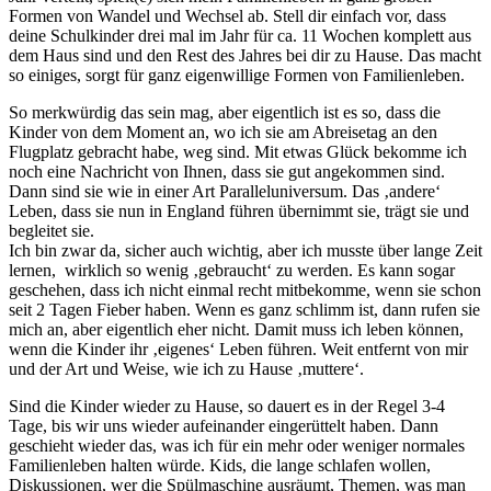
Formen von Wandel und Wechsel ab. Stell dir einfach vor, dass
deine Schulkinder drei mal im Jahr für ca. 11 Wochen komplett aus
dem Haus sind und den Rest des Jahres bei dir zu Hause. Das macht
so einiges, sorgt für ganz eigenwillige Formen von Familienleben.
So merkwürdig das sein mag, aber eigentlich ist es so, dass die
Kinder von dem Moment an, wo ich sie am Abreisetag an den
Flugplatz gebracht habe, weg sind. Mit etwas Glück bekomme ich
noch eine Nachricht von Ihnen, dass sie gut angekommen sind.
Dann sind sie wie in einer Art Paralleluniversum. Das ‚andere‘
Leben, dass sie nun in England führen übernimmt sie, trägt sie und
begleitet sie.
Ich bin zwar da, sicher auch wichtig, aber ich musste über lange Zeit
lernen, wirklich so wenig ‚gebraucht‘ zu werden. Es kann sogar
geschehen, dass ich nicht einmal recht mitbekomme, wenn sie schon
seit 2 Tagen Fieber haben. Wenn es ganz schlimm ist, dann rufen sie
mich an, aber eigentlich eher nicht. Damit muss ich leben können,
wenn die Kinder ihr ‚eigenes‘ Leben führen. Weit entfernt von mir
und der Art und Weise, wie ich zu Hause ‚muttere‘.
Sind die Kinder wieder zu Hause, so dauert es in der Regel 3-4
Tage, bis wir uns wieder aufeinander eingerüttelt haben. Dann
geschieht wieder das, was ich für ein mehr oder weniger normales
Familienleben halten würde. Kids, die lange schlafen wollen,
Diskussionen, wer die Spülmaschine ausräumt, Themen, was man