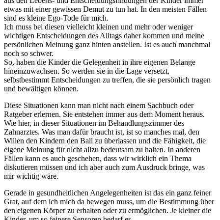
aus den Lebens- und Entscheidungsfindungen der Kinder immer
etwas mit einer gewissen Demut zu tun hat. In den meisten Fällen
sind es kleine Ego-Tode für mich.
Ich muss bei diesen vielleicht kleinen und mehr oder weniger
wichtigen Entscheidungen des Alltags daher kommen und meine
persönlichen Meinung ganz hinten anstellen. Ist es auch manchmal
noch so schwer.
So, haben die Kinder die Gelegenheit in ihre eigenen Belange
hineinzuwachsen. So werden sie in die Lage versetzt,
selbstbestimmt Entscheidungen zu treffen, die sie persönlich tragen
und bewältigen können.
Diese Situationen kann man nicht nach einem Sachbuch oder
Ratgeber erlernen. Sie entstehen immer aus dem Moment heraus.
Wie hier, in dieser Situationen im Behandlungszimmer des
Zahnarztes. Was man dafür braucht ist, ist so manches mal, den
Willen den Kindern den Ball zu überlassen und die Fähigkeit, die
eigene Meinung für nicht allzu bedeutsam zu halten. In anderen
Fällen kann es auch geschehen, dass wir wirklich ein Thema
diskutieren müssen und ich aber auch zum Ausdruck bringe, was
mir wichtig wäre.
Gerade in gesundheitlichen Angelegenheiten ist das ein ganz feiner
Grat, auf dem ich mich da bewegen muss, um die Bestimmung über
den eigenen Körper zu erhalten oder zu ermöglichen. Je kleiner die
Kinder, um so feinere Sensoren bedarf es.