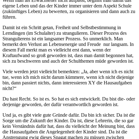
Wenn man als Erwachsener nicht aufpasst, beginnt man damit das
eigene Leben und das der Kinder immer unter dem Aspekt Schule
(zukünftiges Leben) zu bewerten, zu organisieren und dann auch zu
führen.
Damit ist ein Schritt getan, Freiheit und Selbstbestimmung in
Lerndingen (im Schulalter) zu strangulieren. Dieser Prozess des
Strangulierens ist ein langsamer Prozess. So unmerklich. Man
bemerkt den Verlust an Lebensenergie und Freude nur langsam. In
diesem Fall merkt man es vielleicht erst dann, wenn der
Kraftaufwand so groß geworden ist, dass man damit begonnen hat,
sich zu beschweren und auch der Schulthemen müde geworden ist.
Viele werden jetzt vielleicht bemerkten: „Ja, aber wenn ich es nicht
tue, wenn ich mich nicht darum kümmere, wenn ich nicht diejenige
bin, dann passiert nichts, dann interessieren XY die Hausaufgaben
nicht?“
Du hast Recht. So ist es. So hat es sich entwickelt. Du bist die- oder
derjenige geworden, der dafür verantwortlich geworden ist.
Und ja, es gibt viele gute Gründe dafür. Da bin ich sicher. Da ist die
Sorge um die Zukunft der Kinder. Da ist, diese Lehrerin, die so gar
kein Verständnis dafür hat, dass du vielleicht der Meinung bist, dass
die Hausaufgaben die Angelegenheit der Kinder sind. Da ist die
Anstrengung ewig dieses Spagat machen zu müssen zwischen