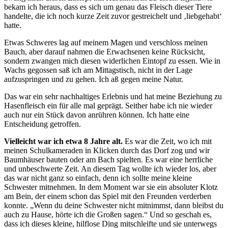
bekam ich heraus, dass es sich um genau das Fleisch dieser Tiere
handelte, die ich noch kurze Zeit zuvor gestreichelt und ‚liebgehabt‘
hatte.
Etwas Schweres lag auf meinem Magen und verschloss meinen
Bauch, aber darauf nahmen die Erwachsenen keine Rücksicht,
sondern zwangen mich diesen widerlichen Eintopf zu essen. Wie in
Wachs gegossen saß ich am Mittagstisch, nicht in der Lage
aufzuspringen und zu gehen. Ich aß gegen meine Natur.
Das war ein sehr nachhaltiges Erlebnis und hat meine Beziehung zu
Hasenfleisch ein für alle mal geprägt. Seither habe ich nie wieder
auch nur ein Stück davon anrühren können. Ich hatte eine
Entscheidung getroffen.
Vielleicht war ich etwa 8 Jahre alt.
Es war die Zeit, wo ich mit
meinen Schulkameraden in Klicken durch das Dorf zog und wir
Baumhäuser bauten oder am Bach spielten. Es war eine herrliche
und unbeschwerte Zeit. An diesem Tag wollte ich wieder los, aber
das war nicht ganz so einfach, denn ich sollte meine kleine
Schwester mitnehmen. In dem Moment war sie ein absoluter Klotz
am Bein, der einem schon das Spiel mit den Freunden verderben
konnte. „Wenn du deine Schwester nicht mitnimmst, dann bleibst du
auch zu Hause, hörte ich die Großen sagen.“ Und so geschah es,
dass ich dieses kleine, hilflose Ding mitschleifte und sie unterwegs