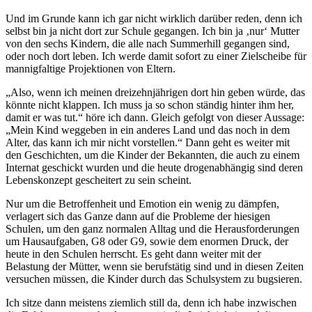
Und im Grunde kann ich gar nicht wirklich darüber reden, denn ich
selbst bin ja nicht dort zur Schule gegangen. Ich bin ja ‚nur‘ Mutter
von den sechs Kindern, die alle nach Summerhill gegangen sind,
oder noch dort leben. Ich werde damit sofort zu einer Zielscheibe für
mannigfaltige Projektionen von Eltern.
„Also, wenn ich meinen dreizehnjährigen dort hin geben würde, das
könnte nicht klappen. Ich muss ja so schon ständig hinter ihm her,
damit er was tut.“ höre ich dann. Gleich gefolgt von dieser Aussage:
„Mein Kind weggeben in ein anderes Land und das noch in dem
Alter, das kann ich mir nicht vorstellen.“ Dann geht es weiter mit
den Geschichten, um die Kinder der Bekannten, die auch zu einem
Internat geschickt wurden und die heute drogenabhängig sind deren
Lebenskonzept gescheitert zu sein scheint.
Nur um die Betroffenheit und Emotion ein wenig zu dämpfen,
verlagert sich das Ganze dann auf die Probleme der hiesigen
Schulen, um den ganz normalen Alltag und die Herausforderungen
um Hausaufgaben, G8 oder G9, sowie dem enormen Druck, der
heute in den Schulen herrscht. Es geht dann weiter mit der
Belastung der Mütter, wenn sie berufstätig sind und in diesen Zeiten
versuchen müssen, die Kinder durch das Schulsystem zu bugsieren.
Ich sitze dann meistens ziemlich still da, denn ich habe inzwischen