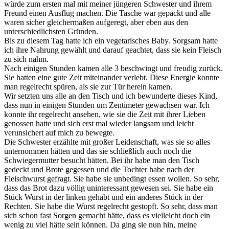
würde zum ersten mal mit meiner jüngeren Schwester und ihrem
Freund einen Ausflug machen. Die Tasche war gepackt und alle
waren sicher gleichermaßen aufgeregt, aber eben aus den
unterschiedlichsten Gründen.
Bis zu diesem Tag hatte ich ein vegetarisches Baby. Sorgsam hatte
ich ihre Nahrung gewählt und darauf geachtet, dass sie kein Fleisch
zu sich nahm.
Nach einigen Stunden kamen alle 3 beschwingt und freudig zurück.
Sie hatten eine gute Zeit miteinander verlebt. Diese Energie konnte
man regelrecht spüren, als sie zur Tür herein kamen.
Wir setzten uns alle an den Tisch und ich bewunderte dieses Kind,
dass nun in einigen Stunden um Zentimeter gewachsen war. Ich
konnte ihr regelrecht ansehen, wie sie die Zeit mit ihrer Lieben
genossen hatte und sich erst mal wieder langsam und leicht
verunsichert auf mich zu bewegte.
Die Schwester erzählte mit großer Leidenschaft, was sie so alles
unternommen hätten und das sie schließlich auch noch die
Schwiegermutter besucht hätten. Bei ihr habe man den Tisch
gedeckt und Brote gegessen und die Tochter habe nach der
Fleischwurst gefragt. Sie habe sie unbedingt essen wollen. So sehr,
dass das Brot dazu völlig uninteressant gewesen sei. Sie habe ein
Stück Wurst in der linken gehabt und ein anderes Stück in der
Rechten. Sie habe die Wurst regelrecht gestopft. So sehr, dass man
sich schon fast Sorgen gemacht hätte, dass es vielleicht doch ein
wenig zu viel hätte sein können. Da ging sie nun hin, meine