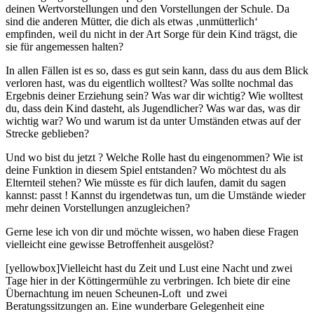
deinen Wertvorstellungen und den Vorstellungen der Schule. Da
sind die anderen Mütter, die dich als etwas ‚unmütterlich‘
empfinden, weil du nicht in der Art Sorge für dein Kind trägst, die
sie für angemessen halten?
In allen Fällen ist es so, dass es gut sein kann, dass du aus dem Blick
verloren hast, was du eigentlich wolltest? Was sollte nochmal das
Ergebnis deiner Erziehung sein? Was war dir wichtig? Wie wolltest
du, dass dein Kind dasteht, als Jugendlicher? Was war das, was dir
wichtig war? Wo und warum ist da unter Umständen etwas auf der
Strecke geblieben?
Und wo bist du jetzt ? Welche Rolle hast du eingenommen? Wie ist
deine Funktion in diesem Spiel entstanden? Wo möchtest du als
Elternteil stehen? Wie müsste es für dich laufen, damit du sagen
kannst: passt ! Kannst du irgendetwas tun, um die Umstände wieder
mehr deinen Vorstellungen anzugleichen?
Gerne lese ich von dir und möchte wissen, wo haben diese Fragen
vielleicht eine gewisse Betroffenheit ausgelöst?
[yellowbox]Vielleicht hast du Zeit und Lust eine Nacht und zwei
Tage hier in der Köttingermühle zu verbringen. Ich biete dir eine
Übernachtung im neuen Scheunen-Loft und zwei
Beratungssitzungen an. Eine wunderbare Gelegenheit eine