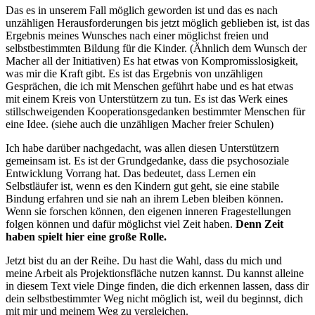
Das es in unserem Fall möglich geworden ist und das es nach
unzähligen Herausforderungen bis jetzt möglich geblieben ist, ist das
Ergebnis meines Wunsches nach einer möglichst freien und
selbstbestimmten Bildung für die Kinder. (Ähnlich dem Wunsch der
Macher all der Initiativen) Es hat etwas von Kompromisslosigkeit,
was mir die Kraft gibt. Es ist das Ergebnis von unzähligen
Gesprächen, die ich mit Menschen geführt habe und es hat etwas
mit einem Kreis von Unterstützern zu tun. Es ist das Werk eines
stillschweigenden Kooperationsgedanken bestimmter Menschen für
eine Idee. (siehe auch die unzähligen Macher freier Schulen)
Ich habe darüber nachgedacht, was allen diesen Unterstützern
gemeinsam ist. Es ist der Grundgedanke, dass die psychosoziale
Entwicklung Vorrang hat. Das bedeutet, dass Lernen ein
Selbstläufer ist, wenn es den Kindern gut geht, sie eine stabile
Bindung erfahren und sie nah an ihrem Leben bleiben können.
Wenn sie forschen können, den eigenen inneren Fragestellungen
folgen können und dafür möglichst viel Zeit haben.
Denn Zeit
haben spielt hier eine große Rolle.
Jetzt bist du an der Reihe. Du hast die Wahl, dass du mich und
meine Arbeit als Projektionsfläche nutzen kannst. Du kannst alleine
in diesem Text viele Dinge finden, die dich erkennen lassen, dass dir
dein selbstbestimmter Weg nicht möglich ist, weil du beginnst, dich
mit mir und meinem Weg zu vergleichen.