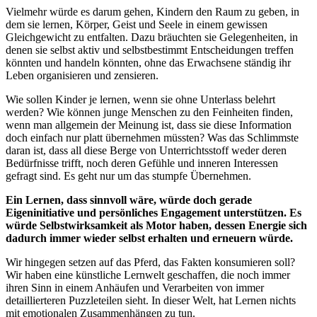
Vielmehr würde es darum gehen, Kindern den Raum zu geben, in
dem sie lernen, Körper, Geist und Seele in einem gewissen
Gleichgewicht zu entfalten. Dazu bräuchten sie Gelegenheiten, in
denen sie selbst aktiv und selbstbestimmt Entscheidungen treffen
könnten und handeln könnten, ohne das Erwachsene ständig ihr
Leben organisieren und zensieren.
Wie sollen Kinder je lernen, wenn sie ohne Unterlass belehrt
werden? Wie können junge Menschen zu den Feinheiten finden,
wenn man allgemein der Meinung ist, dass sie diese Information
doch einfach nur platt übernehmen müssten? Was das Schlimmste
daran ist, dass all diese Berge von Unterrichtsstoff weder deren
Bedürfnisse trifft, noch deren Gefühle und inneren Interessen
gefragt sind. Es geht nur um das stumpfe Übernehmen.
Ein Lernen, dass sinnvoll wäre, würde doch gerade
Eigeninitiative und persönliches Engagement unterstützen. Es
würde Selbstwirksamkeit als Motor haben, dessen Energie sich
dadurch immer wieder selbst erhalten und erneuern würde.
Wir hingegen setzen auf das Pferd, das Fakten konsumieren soll?
Wir haben eine künstliche Lernwelt geschaffen, die noch immer
ihren Sinn in einem Anhäufen und Verarbeiten von immer
detaillierteren Puzzleteilen sieht. In dieser Welt, hat Lernen nichts
mit emotionalen Zusammenhängen zu tun.