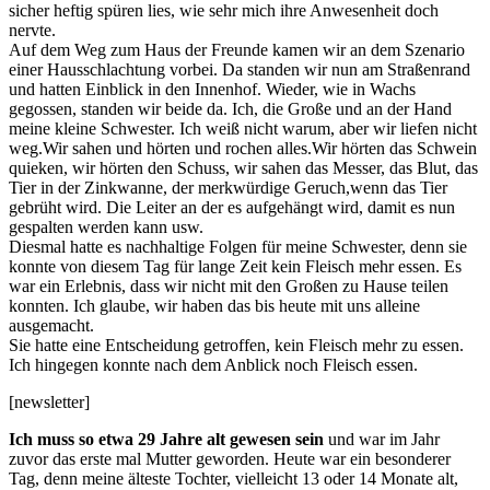
sicher heftig spüren lies, wie sehr mich ihre Anwesenheit doch
nervte.
Auf dem Weg zum Haus der Freunde kamen wir an dem Szenario
einer Hausschlachtung vorbei. Da standen wir nun am Straßenrand
und hatten Einblick in den Innenhof. Wieder, wie in Wachs
gegossen, standen wir beide da. Ich, die Große und an der Hand
meine kleine Schwester. Ich weiß nicht warum, aber wir liefen nicht
weg.Wir sahen und hörten und rochen alles.Wir hörten das Schwein
quieken, wir hörten den Schuss, wir sahen das Messer, das Blut, das
Tier in der Zinkwanne, der merkwürdige Geruch,wenn das Tier
gebrüht wird. Die Leiter an der es aufgehängt wird, damit es nun
gespalten werden kann usw.
Diesmal hatte es nachhaltige Folgen für meine Schwester, denn sie
konnte von diesem Tag für lange Zeit kein Fleisch mehr essen. Es
war ein Erlebnis, dass wir nicht mit den Großen zu Hause teilen
konnten. Ich glaube, wir haben das bis heute mit uns alleine
ausgemacht.
Sie hatte eine Entscheidung getroffen, kein Fleisch mehr zu essen.
Ich hingegen konnte nach dem Anblick noch Fleisch essen.
[newsletter]
Ich muss so etwa 29 Jahre alt gewesen sein
und war im Jahr
zuvor das erste mal Mutter geworden. Heute war ein besonderer
Tag, denn meine älteste Tochter, vielleicht 13 oder 14 Monate alt,