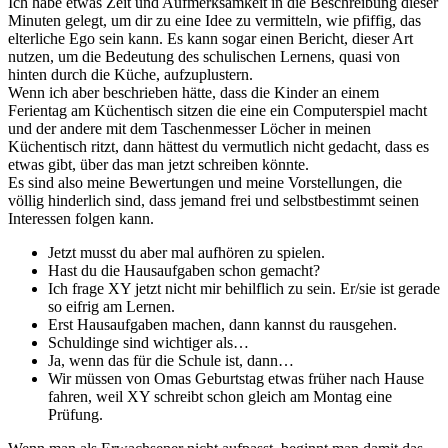
Ich habe etwas Zeit und Aufmerksamkeit in die Beschreibung dieser
Minuten gelegt, um dir zu eine Idee zu vermitteln, wie pfiffig, das
elterliche Ego sein kann. Es kann sogar einen Bericht, dieser Art
nutzen, um die Bedeutung des schulischen Lernens, quasi von
hinten durch die Küche, aufzuplustern.
Wenn ich aber beschrieben hätte, dass die Kinder an einem
Ferientag am Küchentisch sitzen die eine ein Computerspiel macht
und der andere mit dem Taschenmesser Löcher in meinen
Küchentisch ritzt, dann hättest du vermutlich nicht gedacht, dass es
etwas gibt, über das man jetzt schreiben könnte.
Es sind also meine Bewertungen und meine Vorstellungen, die
völlig hinderlich sind, dass jemand frei und selbstbestimmt seinen
Interessen folgen kann.
Jetzt musst du aber mal aufhören zu spielen.
Hast du die Hausaufgaben schon gemacht?
Ich frage XY jetzt nicht mir behilflich zu sein. Er/sie ist gerade
so eifrig am Lernen.
Erst Hausaufgaben machen, dann kannst du rausgehen.
Schuldinge sind wichtiger als…
Ja, wenn das für die Schule ist, dann…
Wir müssen von Omas Geburtstag etwas früher nach Hause
fahren, weil XY schreibt schon gleich am Montag eine
Prüfung.