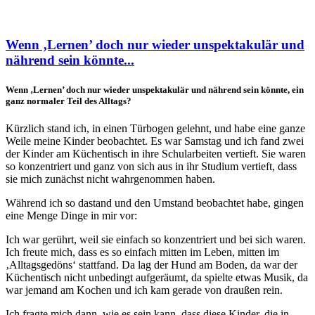
Wenn ‚Lernen’ doch nur wieder unspektakulär und
nährend sein könnte...
Wenn ‚Lernen’ doch nur wieder unspektakulär und nährend sein könnte, ein
ganz normaler Teil des Alltags?
Kürzlich stand ich, in einen Türbogen gelehnt, und habe eine ganze
Weile meine Kinder beobachtet. Es war Samstag und ich fand zwei
der Kinder am Küchentisch in ihre Schularbeiten vertieft. Sie waren
so konzentriert und ganz von sich aus in ihr Studium vertieft, dass
sie mich zunächst nicht wahrgenommen haben.
Während ich so dastand und den Umstand beobachtet habe, gingen
eine Menge Dinge in mir vor:
Ich war gerührt, weil sie einfach so konzentriert und bei sich waren.
Ich freute mich, dass es so einfach mitten im Leben, mitten im
‚Alltagsgedöns‘ stattfand. Da lag der Hund am Boden, da war der
Küchentisch nicht unbedingt aufgeräumt, da spielte etwas Musik, da
war jemand am Kochen und ich kam gerade von draußen rein.
Ich fragte mich dann, wie es sein kann, dass diese Kinder, die in