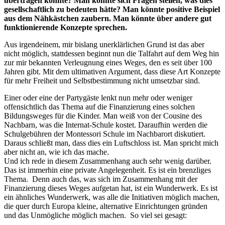
übertragen könnte? Man könnte sich Fragen stellen, was dies
gesellschaftlich zu bedeuten hätte? Man könnte positive Beispiel
aus dem Nähkästchen zaubern. Man könnte über andere gut
funktionierende Konzepte sprechen.
Aus irgendeinem, mir bislang unerklärlichen Grund ist das aber
nicht möglich, stattdessen beginnt nun die Talfahrt auf dem Weg hin
zur mir bekannten Verleugnung eines Weges, den es seit über 100
Jahren gibt. Mit dem ultimativen Argument, dass diese Art Konzepte
für mehr Freiheit und Selbstbestimmung nicht umsetzbar sind.
Einer oder eine der Partygäste lenkt nun mehr oder weniger
offensichtlich das Thema auf die Finanzierung eines solchen
Bildungsweges für die Kinder. Man weiß von der Cousine des
Nachbarn, was die Internat-Schule kostet. Daraufhin werden die
Schulgebühren der Montessori Schule im Nachbarort diskutiert.
Daraus schließt man, dass dies ein Luftschloss ist. Man spricht mich
aber nicht an, wie ich das mache.
Und ich rede in diesem Zusammenhang auch sehr wenig darüber.
Das ist immerhin eine private Angelegenheit. Es ist ein brenzliges
Thema. Denn auch das, was sich im Zusammenhang mit der
Finanzierung dieses Weges aufgetan hat, ist ein Wunderwerk. Es ist
ein ähnliches Wunderwerk, was alle die Initiativen möglich machen,
die quer durch Europa kleine, alternative Einrichtungen gründen
und das Unmögliche möglich machen. So viel sei gesagt: