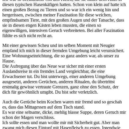
diesen typischen Hasenkäfigen hatten. Schon von klein auf hatte ich
einen großen Bezug zu Tieren und so war ich ein wenig hin und
hergerissen, zwischen meiner Faszination für diese weichen,
empfindsamen Tiere, mit den großen Augen und der Tatsache, dass
sie in diesen engen Kästen leben mussten, die einen so
eigenwilligen, intensiven Geruch verbreiteten. Bei aller Faszination
fühlte es sich nicht recht an.
Mit einer gewissen Scheu und im selben Moment mit Neugier
empfand ich mich in dieser fremden Umgebung leicht verunsichert.
Eine Wohnungseinrichtung, die so ganz anders war, als unser zu
Hause.
Die Aufregung über das Neue war sicher mit einer ersten
Auslandsreise in ein fremdes Land vergleichbar, die eine
Erwachsener tut. Du bist unterwegs, einer anderen Umgebung
ausgesetzt, anderen Gerüchen, anderen Ritualen, du übertrittst
erstmalig gewisse vertraute Grenzen, ganz ohne den Schutz, der
dich für gewöhnlich umgibt. Du bist sehr verletzlich.
Auch die Gerüche beim Kochen waren mir fremd und so geschah
es, dass das Mittagessen auf dem Tisch stand.
Es war eine seltsame, dicke, mehlig blasse Suppe, deren Geruch mir
schon der Magen verschloss.
Ich sollte essen und man wollte mir mit Sicherheit gut. Aber man
zwang mich diesen Eintopf mit Hasenfleisch zu essen. Irgendwie