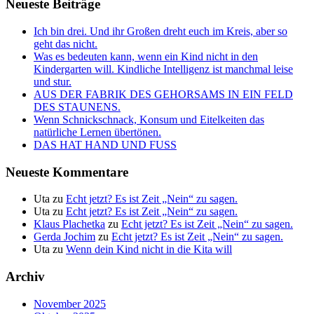
Neueste Beiträge
Ich bin drei. Und ihr Großen dreht euch im Kreis, aber so
geht das nicht.
Was es bedeuten kann, wenn ein Kind nicht in den
Kindergarten will. Kindliche Intelligenz ist manchmal leise
und stur.
AUS DER FABRIK DES GEHORSAMS IN EIN FELD
DES STAUNENS.
Wenn Schnickschnack, Konsum und Eitelkeiten das
natürliche Lernen übertönen.
DAS HAT HAND UND FUSS
Neueste Kommentare
Uta
zu
Echt jetzt? Es ist Zeit „Nein“ zu sagen.
Uta
zu
Echt jetzt? Es ist Zeit „Nein“ zu sagen.
Klaus Plachetka
zu
Echt jetzt? Es ist Zeit „Nein“ zu sagen.
Gerda Jochim
zu
Echt jetzt? Es ist Zeit „Nein“ zu sagen.
Uta
zu
Wenn dein Kind nicht in die Kita will
Archiv
November 2025