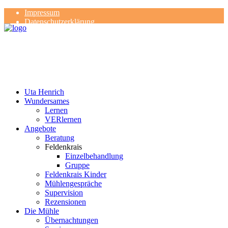
Impressum
Datenschutzerklärung
Kontakt
Rezensionen
Uta Henrich
Wundersames
Lernen
VERlernen
Angebote
Beratung
Feldenkrais
Einzelbehandlung
Gruppe
Feldenkrais Kinder
Mühlengespräche
Supervision
Rezensionen
Die Mühle
Übernachtungen