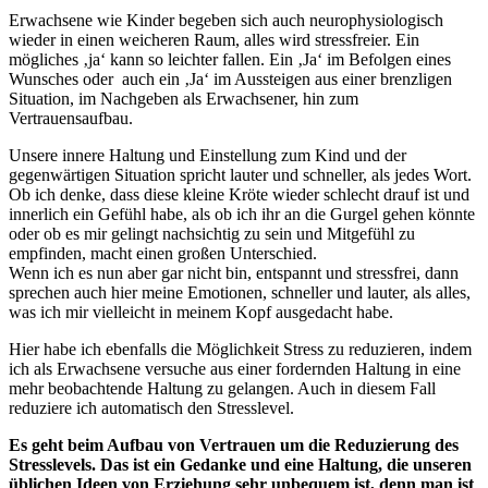
Erwachsene wie Kinder begeben sich auch neurophysiologisch
wieder in einen weicheren Raum, alles wird stressfreier. Ein
mögliches ‚ja‘ kann so leichter fallen. Ein ‚Ja‘ im Befolgen eines
Wunsches oder auch ein ‚Ja‘ im Aussteigen aus einer brenzligen
Situation, im Nachgeben als Erwachsener, hin zum
Vertrauensaufbau.
Unsere innere Haltung und Einstellung zum Kind und der
gegenwärtigen Situation spricht lauter und schneller, als jedes Wort.
Ob ich denke, dass diese kleine Kröte wieder schlecht drauf ist und
innerlich ein Gefühl habe, als ob ich ihr an die Gurgel gehen könnte
oder ob es mir gelingt nachsichtig zu sein und Mitgefühl zu
empfinden, macht einen großen Unterschied.
Wenn ich es nun aber gar nicht bin, entspannt und stressfrei, dann
sprechen auch hier meine Emotionen, schneller und lauter, als alles,
was ich mir vielleicht in meinem Kopf ausgedacht habe.
Hier habe ich ebenfalls die Möglichkeit Stress zu reduzieren, indem
ich als Erwachsene versuche aus einer fordernden Haltung in eine
mehr beobachtende Haltung zu gelangen. Auch in diesem Fall
reduziere ich automatisch den Stresslevel.
Es geht beim Aufbau von Vertrauen um die Reduzierung des
Stresslevels. Das ist ein Gedanke und eine Haltung, die unseren
üblichen Ideen von Erziehung sehr unbequem ist, denn man ist