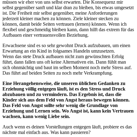
müssen wir eher von uns selbst erwarten. Die Konsequenz mir
selbst gegenüber sanft und klar dran zu bleiben, bis etwas umgesetzt
ist. Die Freiheit mir selbst gegenüber, meine Anforderungen
jederzeit kleiner machen zu können. Ziele kleiner stecken zu
können, damit beide Seiten vertrauen (lernen) können. Wenn ich
flexibel und geschmeidig bleiben kann, dann hilft das extrem für das
Aufbauen einer vertrauensvollen Beziehung.
Erwachsene sind es so sehr gewohnt Druck aufzubauen, um einen
Erwartung an ein Kind in folgsames Handeln umzusetzen.
Wenn das stete Druck aufbauen nicht zum gewünschten Erfolg
führt, dann fallen uns oft keine Alternativen ein. Dann fühlt man
sich ohnmächtig und baut im selben Moment noch mehr Stress auf.
Das führt auf beiden Seiten zu noch mehr Verkrampfung.
Eine Herangehensweise, die unseren üblichen Gedanken zu
Erziehung völlig entgegen läuft, ist es den Stress und Druck
abzubauen und zu vermindern. Das Ergebnis ist, dass die
Kinder sich aus dem Feld von Angst heraus bewegen können.
Das Feld von Angst sollte sehr wenig die Grundlage von
Erziehung und Lernen sein. Wo Angst ist, kann kein Vertrauen
wachsen, kann wenig Liebe sein.
Auch wenn es deinen Vorstellungen entgegen läuft, probiere es das
nächste mal einfach aus. Was kann passieren?