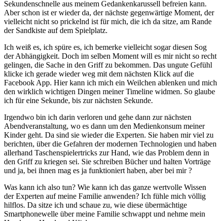
Sekundenschnelle aus meinem Gedankenkarussell befreien kann.
Aber schon ist er wieder da, der nächste gegenwärtige Moment, der
vielleicht nicht so prickelnd ist für mich, die ich da sitze, am Rande
der Sandkiste auf dem Spielplatz.
Ich weiß es, ich spüre es, ich bemerke vielleicht sogar diesen Sog
der Abhängigkeit. Doch im selben Moment will es mir nicht so recht
gelingen, die Sache in den Griff zu bekommen. Das ungute Gefühl
klicke ich gerade wieder weg mit dem nächsten Klick auf die
Facebook App. Hier kann ich mich ein Weilchen ablenken und mich
den wirklich wichtigen Dingen meiner Timeline widmen. So glaube
ich für eine Sekunde, bis zur nächsten Sekunde.
Irgendwo bin ich darin verloren und gehe dann zur nächsten
Abendveranstaltung, wo es dann um den Medienkonsum meiner
Kinder geht. Da sind sie wieder die Experten. Sie haben mir viel zu
berichten, über die Gefahren der modernen Technologien und haben
allerhand Taschenspielertricks zur Hand, wie das Problem denn in
den Griff zu kriegen sei. Sie schreiben Bücher und halten Vorträge
und ja, bei ihnen mag es ja funktioniert haben, aber bei mir ?
Was kann ich also tun? Wie kann ich das ganze wertvolle Wissen
der Experten auf meine Familie anwenden? Ich fühle mich völlig
hilflos. Da sitze ich und schaue zu, wie diese übermächtige
Smartphonewelle über meine Familie schwappt und nehme mein