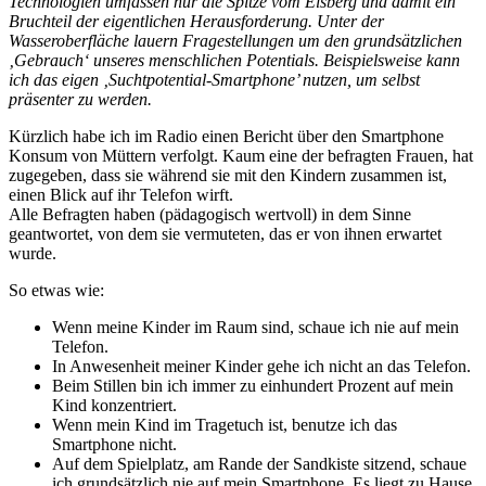
Technologien umfassen nur die Spitze vom Eisberg und damit ein
Bruchteil der eigentlichen Herausforderung. Unter der
Wasseroberfläche lauern Fragestellungen um den grundsätzlichen
‚Gebrauch‘ unseres menschlichen Potentials. Beispielsweise kann
ich das eigen ‚Suchtpotential-Smartphone’ nutzen, um selbst
präsenter zu werden.
Kürzlich habe ich im Radio einen Bericht über den Smartphone
Konsum von Müttern verfolgt. Kaum eine der befragten Frauen, hat
zugegeben, dass sie während sie mit den Kindern zusammen ist,
einen Blick auf ihr Telefon wirft.
Alle Befragten haben (pädagogisch wertvoll) in dem Sinne
geantwortet, von dem sie vermuteten, das er von ihnen erwartet
wurde.
So etwas wie:
Wenn meine Kinder im Raum sind, schaue ich nie auf mein
Telefon.
In Anwesenheit meiner Kinder gehe ich nicht an das Telefon.
Beim Stillen bin ich immer zu einhundert Prozent auf mein
Kind konzentriert.
Wenn mein Kind im Tragetuch ist, benutze ich das
Smartphone nicht.
Auf dem Spielplatz, am Rande der Sandkiste sitzend, schaue
ich grundsätzlich nie auf mein Smartphone. Es liegt zu Hause