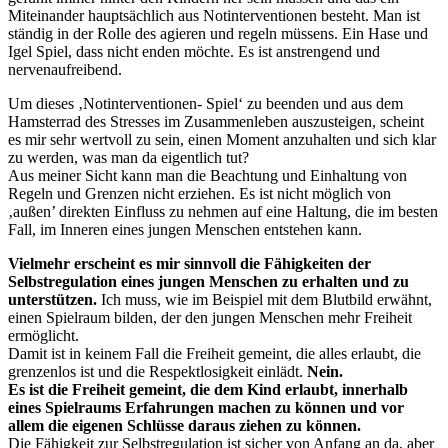
Miteinander hauptsächlich aus Notinterventionen besteht. Man ist
ständig in der Rolle des agieren und regeln müssens. Ein Hase und
Igel Spiel, dass nicht enden möchte. Es ist anstrengend und
nervenaufreibend.
Um dieses ‚Notinterventionen- Spiel‘ zu beenden und aus dem
Hamsterrad des Stresses im Zusammenleben auszusteigen, scheint
es mir sehr wertvoll zu sein, einen Moment anzuhalten und sich klar
zu werden, was man da eigentlich tut?
Aus meiner Sicht kann man die Beachtung und Einhaltung von
Regeln und Grenzen nicht erziehen. Es ist nicht möglich von
‚außen’ direkten Einfluss zu nehmen auf eine Haltung, die im besten
Fall, im Inneren eines jungen Menschen entstehen kann.
Vielmehr erscheint es mir sinnvoll die Fähigkeiten der
Selbstregulation eines jungen Menschen zu erhalten und zu
unterstützen.
Ich muss, wie im Beispiel mit dem Blutbild erwähnt,
einen Spielraum bilden, der den jungen Menschen mehr Freiheit
ermöglicht.
Damit ist in keinem Fall die Freiheit gemeint, die alles erlaubt, die
grenzenlos ist und die Respektlosigkeit einlädt.
Nein.
Es ist die Freiheit gemeint, die dem Kind erlaubt, innerhalb
eines Spielraums Erfahrungen machen zu können und vor
allem die eigenen Schlüsse daraus ziehen zu können.
Die Fähigkeit zur Selbstregulation ist sicher von Anfang an da, aber