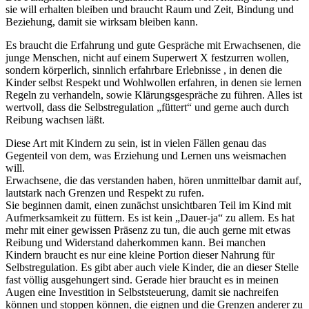
sie will erhalten bleiben und braucht Raum und Zeit, Bindung und
Beziehung, damit sie wirksam bleiben kann.
Es braucht die Erfahrung und gute Gespräche mit Erwachsenen, die
junge Menschen, nicht auf einem Superwert X festzurren wollen,
sondern körperlich, sinnlich erfahrbare Erlebnisse , in denen die
Kinder selbst Respekt und Wohlwollen erfahren, in denen sie lernen
Regeln zu verhandeln, sowie Klärungsgespräche zu führen. Alles ist
wertvoll, dass die Selbstregulation „füttert“ und gerne auch durch
Reibung wachsen läßt.
Diese Art mit Kindern zu sein, ist in vielen Fällen genau das
Gegenteil von dem, was Erziehung und Lernen uns weismachen
will.
Erwachsene, die das verstanden haben, hören unmittelbar damit auf,
lautstark nach Grenzen und Respekt zu rufen.
Sie beginnen damit, einen zunächst unsichtbaren Teil im Kind mit
Aufmerksamkeit zu füttern. Es ist kein „Dauer-ja“ zu allem. Es hat
mehr mit einer gewissen Präsenz zu tun, die auch gerne mit etwas
Reibung und Widerstand daherkommen kann. Bei manchen
Kindern braucht es nur eine kleine Portion dieser Nahrung für
Selbstregulation. Es gibt aber auch viele Kinder, die an dieser Stelle
fast völlig ausgehungert sind. Gerade hier braucht es in meinen
Augen eine Investition in Selbststeuerung, damit sie nachreifen
können und stoppen können, die eignen und die Grenzen anderer zu