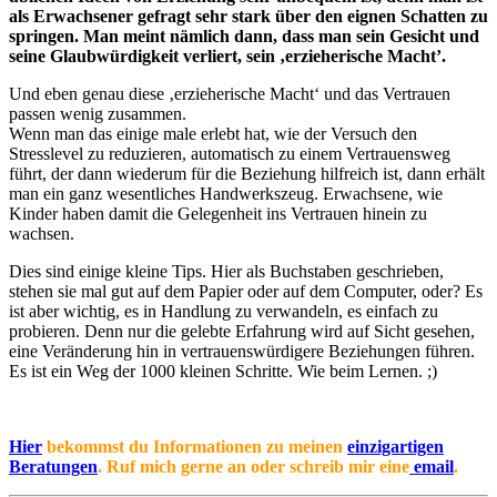
als Erwachsener gefragt sehr stark über den eignen Schatten zu
springen. Man meint nämlich dann, dass man sein Gesicht und
seine Glaubwürdigkeit verliert, sein ‚erzieherische Macht’.
Und eben genau diese ‚erzieherische Macht‘ und das Vertrauen
passen wenig zusammen.
Wenn man das einige male erlebt hat, wie der Versuch den
Stresslevel zu reduzieren, automatisch zu einem Vertrauensweg
führt, der dann wiederum für die Beziehung hilfreich ist, dann erhält
man ein ganz wesentliches Handwerkszeug. Erwachsene, wie
Kinder haben damit die Gelegenheit ins Vertrauen hinein zu
wachsen.
Dies sind einige kleine Tips. Hier als Buchstaben geschrieben,
stehen sie mal gut auf dem Papier oder auf dem Computer, oder? Es
ist aber wichtig, es in Handlung zu verwandeln, es einfach zu
probieren. Denn nur die gelebte Erfahrung wird auf Sicht gesehen,
eine Veränderung hin in vertrauenswürdigere Beziehungen führen.
Es ist ein Weg der 1000 kleinen Schritte. Wie beim Lernen. ;)
Hier
bekommst du Informationen zu meinen
einzigartigen
Beratungen
. Ruf mich gerne an oder schreib mir eine
email
.