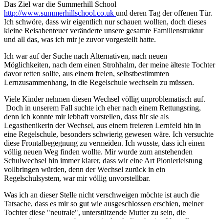
Das Ziel war die Summerhill School
http://www.summerhillschool.co.uk
und deren Tag der offenen Tür.
Ich schwöre, dass wir eigentlich nur schauen wollten, doch dieses
kleine Reisabenteuer veränderte unsere gesamte Familienstruktur
und all das, was ich mir je zuvor vorgestellt hatte.
Ich war auf der Suche nach Alternativen, nach neuen
Möglichkeiten, nach dem einen Strohhalm, der meine älteste Tochter
davor retten sollte, aus einem freien, selbstbestimmten
Lernzusammenhang, in die Regelschule wechseln zu müssen.
Viele Kinder nehmen diesen Wechsel völlig unproblematisch auf.
Doch in unserem Fall suchte ich eher nach einem Rettungsring,
denn ich konnte mir lebhaft vorstellen, dass für sie als
Legasthenikerin der Wechsel, aus einem freieren Lernfeld hin in
eine Regelschule, besonders schwierig gewesen wäre. Ich versuchte
diese Frontalbegegnung zu vermeiden. Ich wusste, dass ich einen
völlig neuen Weg finden wollte. Mir wurde zum anstehenden
Schulwechsel hin immer klarer, dass wir eine Art Pionierleistung
vollbringen würden, denn der Wechsel zurück in ein
Regelschulsystem, war mir völlig unvorstellbar.
Was ich an dieser Stelle nicht verschweigen möchte ist auch die
Tatsache, dass es mir so gut wie ausgeschlossen erschien, meiner
Tochter diese "neutrale", unterstützende Mutter zu sein, die