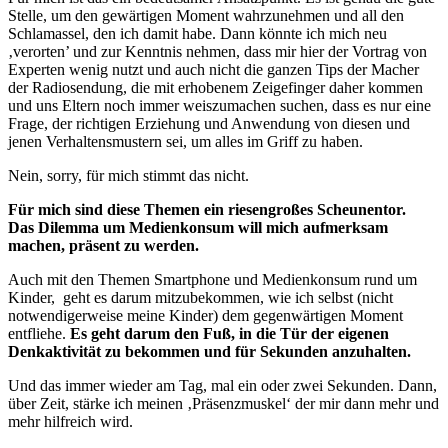
Stelle, um den gewärtigen Moment wahrzunehmen und all den
Schlamassel, den ich damit habe. Dann könnte ich mich neu
‚verorten’ und zur Kenntnis nehmen, dass mir hier der Vortrag von
Experten wenig nutzt und auch nicht die ganzen Tips der Macher
der Radiosendung, die mit erhobenem Zeigefinger daher kommen
und uns Eltern noch immer weiszumachen suchen, dass es nur eine
Frage, der richtigen Erziehung und Anwendung von diesen und
jenen Verhaltensmustern sei, um alles im Griff zu haben.
Nein, sorry, für mich stimmt das nicht.
Für mich sind diese Themen ein riesengroßes Scheunentor.
Das Dilemma um Medienkonsum will mich aufmerksam
machen, präsent zu werden.
Auch mit den Themen Smartphone und Medienkonsum rund um
Kinder, geht es darum mitzubekommen, wie ich selbst (nicht
notwendigerweise meine Kinder) dem gegenwärtigen Moment
entfliehe.
Es geht darum den Fuß, in die Tür der eigenen
Denkaktivität zu bekommen und für Sekunden anzuhalten.
Und das immer wieder am Tag, mal ein oder zwei Sekunden. Dann,
über Zeit, stärke ich meinen ‚Präsenzmuskel‘ der mir dann mehr und
mehr hilfreich wird.