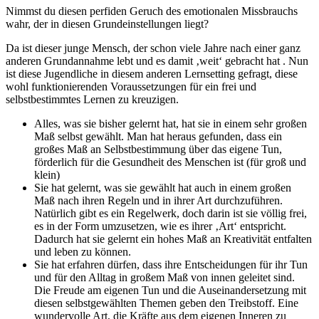
Nimmst du diesen perfiden Geruch des emotionalen Missbrauchs
wahr, der in diesen Grundeinstellungen liegt?
Da ist dieser junge Mensch, der schon viele Jahre nach einer ganz
anderen Grundannahme lebt und es damit ‚weit‘ gebracht hat . Nun
ist diese Jugendliche in diesem anderen Lernsetting gefragt, diese
wohl funktionierenden Voraussetzungen für ein frei und
selbstbestimmtes Lernen zu kreuzigen.
Alles, was sie bisher gelernt hat, hat sie in einem sehr großen
Maß selbst gewählt. Man hat heraus gefunden, dass ein
großes Maß an Selbstbestimmung über das eigene Tun,
förderlich für die Gesundheit des Menschen ist (für groß und
klein)
Sie hat gelernt, was sie gewählt hat auch in einem großen
Maß nach ihren Regeln und in ihrer Art durchzuführen.
Natürlich gibt es ein Regelwerk, doch darin ist sie völlig frei,
es in der Form umzusetzen, wie es ihrer ‚Art‘ entspricht.
Dadurch hat sie gelernt ein hohes Maß an Kreativität entfalten
und leben zu können.
Sie hat erfahren dürfen, dass ihre Entscheidungen für ihr Tun
und für den Alltag in großem Maß von innen geleitet sind.
Die Freude am eigenen Tun und die Auseinandersetzung mit
diesen selbstgewählten Themen geben den Treibstoff. Eine
wundervolle Art, die Kräfte aus dem eigenen Inneren zu