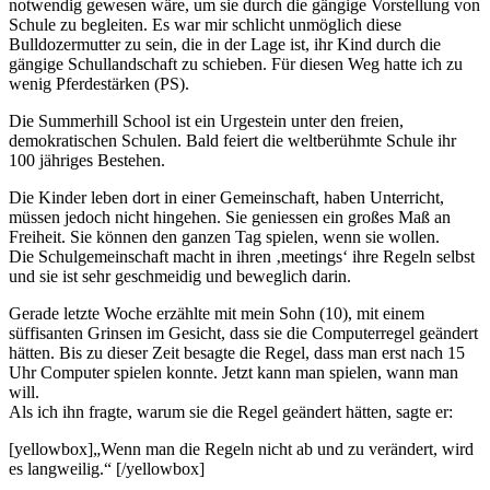
notwendig gewesen wäre, um sie durch die gängige Vorstellung von
Schule zu begleiten. Es war mir schlicht unmöglich diese
Bulldozermutter zu sein, die in der Lage ist, ihr Kind durch die
gängige Schullandschaft zu schieben. Für diesen Weg hatte ich zu
wenig Pferdestärken (PS).
Die Summerhill School ist ein Urgestein unter den freien,
demokratischen Schulen. Bald feiert die weltberühmte Schule ihr
100 jähriges Bestehen.
Die Kinder leben dort in einer Gemeinschaft, haben Unterricht,
müssen jedoch nicht hingehen. Sie geniessen ein großes Maß an
Freiheit. Sie können den ganzen Tag spielen, wenn sie wollen.
Die Schulgemeinschaft macht in ihren ‚meetings‘ ihre Regeln selbst
und sie ist sehr geschmeidig und beweglich darin.
Gerade letzte Woche erzählte mit mein Sohn (10), mit einem
süffisanten Grinsen im Gesicht, dass sie die Computerregel geändert
hätten. Bis zu dieser Zeit besagte die Regel, dass man erst nach 15
Uhr Computer spielen konnte. Jetzt kann man spielen, wann man
will.
Als ich ihn fragte, warum sie die Regel geändert hätten, sagte er:
[yellowbox]„Wenn man die Regeln nicht ab und zu verändert, wird
es langweilig.“ [/yellowbox]