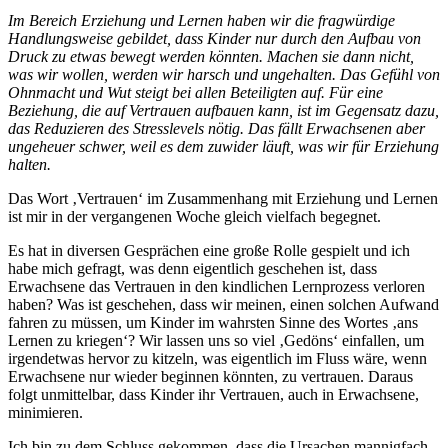
Im Bereich Erziehung und Lernen haben wir die fragwürdige
Handlungsweise gebildet, dass Kinder nur durch den Aufbau von
Druck zu etwas bewegt werden könnten. Machen sie dann nicht,
was wir wollen, werden wir harsch und ungehalten. Das Gefühl von
Ohnmacht und Wut steigt bei allen Beteiligten auf. Für eine
Beziehung, die auf Vertrauen aufbauen kann, ist im Gegensatz dazu,
das Reduzieren des Stresslevels nötig. Das fällt Erwachsenen aber
ungeheuer schwer, weil es dem zuwider läuft, was wir für Erziehung
halten.
Das Wort ‚Vertrauen‘ im Zusammenhang mit Erziehung und Lernen
ist mir in der vergangenen Woche gleich vielfach begegnet.
Es hat in diversen Gesprächen eine große Rolle gespielt und ich
habe mich gefragt, was denn eigentlich geschehen ist, dass
Erwachsene das Vertrauen in den kindlichen Lernprozess verloren
haben? Was ist geschehen, dass wir meinen, einen solchen Aufwand
fahren zu müssen, um Kinder im wahrsten Sinne des Wortes ‚ans
Lernen zu kriegen‘? Wir lassen uns so viel ‚Gedöns‘ einfallen, um
irgendetwas hervor zu kitzeln, was eigentlich im Fluss wäre, wenn
Erwachsene nur wieder beginnen könnten, zu vertrauen. Daraus
folgt unmittelbar, dass Kinder ihr Vertrauen, auch in Erwachsene,
minimieren.
Ich bin zu dem Schluss gekommen, dass die Ursachen mannigfach