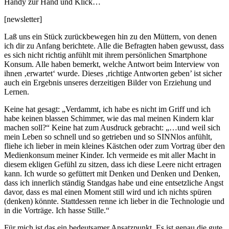
Handy zur Hand und Klick…
[newsletter]
Laß uns ein Stück zurückbewegen hin zu den Müttern, von denen
ich dir zu Anfang berichtete. Alle die Befragten haben gewusst, dass
es sich nicht richtig anfühlt mit ihrem persönlichen Smartphone
Konsum. Alle haben bemerkt, welche Antwort beim Interview von
ihnen ‚erwartet‘ wurde. Dieses ‚richtige Antworten geben’ ist sicher
auch ein Ergebnis unseres derzeitigen Bilder von Erziehung und
Lernen.
Keine hat gesagt: „Verdammt, ich habe es nicht im Griff und ich
habe keinen blassen Schimmer, wie das mal meinen Kindern klar
machen soll?“ Keine hat zum Ausdruck gebracht: „…und weil sich
mein Leben so schnell und so getrieben und so SINNlos anfühlt,
fliehe ich lieber in mein kleines Kästchen oder zum Vortrag über den
Medienkonsum meiner Kinder. Ich vermeide es mit aller Macht in
diesem ekligen Gefühl zu sitzen, dass ich diese Leere nicht ertragen
kann. Ich wurde so gefüttert mit Denken und Denken und Denken,
dass ich innerlich ständig Standgas habe und eine entsetzliche Angst
davor, dass es mal einen Moment still wird und ich nichts spüren
(denken) könnte. Stattdessen renne ich lieber in die Technologie und
in die Vorträge. Ich hasse Stille.“
Für mich ist das ein bedeutsamer Ansatzpunkt. Es ist genau die gute