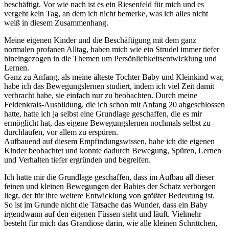
beschäftigt. Vor wie nach ist es ein Riesenfeld für mich und es
vergeht kein Tag, an dem ich nicht bemerke, was ich alles nicht
weiß in diesem Zusammenhang.
Meine eigenen Kinder und die Beschäftigung mit dem ganz
normalen profanen Alltag, haben mich wie ein Strudel immer tiefer
hineingezogen in die Themen um Persönlichkeitsentwicklung und
Lernen.
Ganz zu Anfang, als meine älteste Tochter Baby und Kleinkind war,
habe ich das Bewegungslernen studiert, indem ich viel Zeit damit
verbracht habe, sie einfach nur zu beobachten. Durch meine
Feldenkrais-Ausbildung, die ich schon mit Anfang 20 abgeschlossen
hatte, hatte ich ja selbst eine Grundlage geschaffen, die es mir
ermöglicht hat, das eigene Bewegungslernen nochmals selbst zu
durchlaufen, vor allem zu erspüren.
Aufbauend auf diesem Empfindungswissen, habe ich die eigenen
Kinder beobachtet und konnte dadurch Bewegung, Spüren, Lernen
und Verhalten tiefer ergründen und begreifen.
Ich hatte mir die Grundlage geschaffen, dass im Aufbau all dieser
feinen und kleinen Bewegungen der Babies der Schatz verborgen
liegt, der für ihre weitere Entwicklung von größter Bedeutung ist.
So ist im Grunde nicht die Tatsache das Wunder, dass ein Baby
irgendwann auf den eigenen Füssen steht und läuft. Vielmehr
besteht für mich das Grandiose darin, wie alle kleinen Schrittchen,