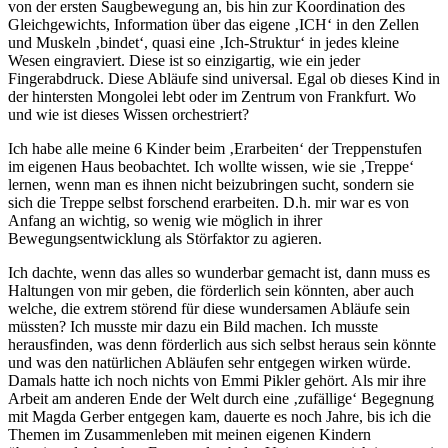
von der ersten Saugbewegung an, bis hin zur Koordination des
Gleichgewichts, Information über das eigene ‚ICH‘ in den Zellen
und Muskeln ‚bindet‘, quasi eine ‚Ich-Struktur‘ in jedes kleine
Wesen eingraviert. Diese ist so einzigartig, wie ein jeder
Fingerabdruck. Diese Abläufe sind universal. Egal ob dieses Kind in
der hintersten Mongolei lebt oder im Zentrum von Frankfurt. Wo
und wie ist dieses Wissen orchestriert?
Ich habe alle meine 6 Kinder beim ‚Erarbeiten‘ der Treppenstufen
im eigenen Haus beobachtet. Ich wollte wissen, wie sie ‚Treppe‘
lernen, wenn man es ihnen nicht beizubringen sucht, sondern sie
sich die Treppe selbst forschend erarbeiten. D.h. mir war es von
Anfang an wichtig, so wenig wie möglich in ihrer
Bewegungsentwicklung als Störfaktor zu agieren.
Ich dachte, wenn das alles so wunderbar gemacht ist, dann muss es
Haltungen von mir geben, die förderlich sein könnten, aber auch
welche, die extrem störend für diese wundersamen Abläufe sein
müssten? Ich musste mir dazu ein Bild machen. Ich musste
herausfinden, was denn förderlich aus sich selbst heraus sein könnte
und was den natürlichen Abläufen sehr entgegen wirken würde.
Damals hatte ich noch nichts von Emmi Pikler gehört. Als mir ihre
Arbeit am anderen Ende der Welt durch eine ‚zufällige‘ Begegnung
mit Magda Gerber entgegen kam, dauerte es noch Jahre, bis ich die
Themen im Zusammenleben mit meinen eigenen Kindern