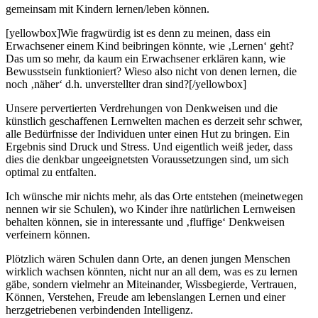
gemeinsam mit Kindern lernen/leben können.
[yellowbox]Wie fragwürdig ist es denn zu meinen, dass ein
Erwachsener einem Kind beibringen könnte, wie ‚Lernen‘ geht?
Das um so mehr, da kaum ein Erwachsener erklären kann, wie
Bewusstsein funktioniert? Wieso also nicht von denen lernen, die
noch ‚näher‘ d.h. unverstellter dran sind?[/yellowbox]
Unsere pervertierten Verdrehungen von Denkweisen und die
künstlich geschaffenen Lernwelten machen es derzeit sehr schwer,
alle Bedürfnisse der Individuen unter einen Hut zu bringen. Ein
Ergebnis sind Druck und Stress. Und eigentlich weiß jeder, dass
dies die denkbar ungeeignetsten Voraussetzungen sind, um sich
optimal zu entfalten.
Ich wünsche mir nichts mehr, als das Orte entstehen (meinetwegen
nennen wir sie Schulen), wo Kinder ihre natürlichen Lernweisen
behalten können, sie in interessante und ‚fluffige‘ Denkweisen
verfeinern können.
Plötzlich wären Schulen dann Orte, an denen jungen Menschen
wirklich wachsen könnten, nicht nur an all dem, was es zu lernen
gäbe, sondern vielmehr an Miteinander, Wissbegierde, Vertrauen,
Können, Verstehen, Freude am lebenslangen Lernen und einer
herzgetriebenen verbindenden Intelligenz.