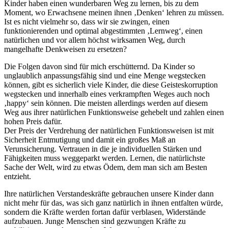
Kinder haben einen wunderbaren Weg zu lernen, bis zu dem
Moment, wo Erwachsene meinen ihnen ‚Denken‘ lehren zu müssen.
Ist es nicht vielmehr so, dass wir sie zwingen, einen
funktionierenden und optimal abgestimmten ‚Lernweg‘, einen
natürlichen und vor allem höchst wirksamen Weg, durch
mangelhafte Denkweisen zu ersetzen?
Die Folgen davon sind für mich erschütternd. Da Kinder so
unglaublich anpassungsfähig sind und eine Menge wegstecken
können, gibt es sicherlich viele Kinder, die diese Geisteskorruption
wegstecken und innerhalb eines verkrampften Weges auch noch
‚happy‘ sein können. Die meisten allerdings werden auf diesem
Weg aus ihrer natürlichen Funktionsweise gehebelt und zahlen einen
hohen Preis dafür.
Der Preis der Verdrehung der natürlichen Funktionsweisen ist mit
Sicherheit Entmutigung und damit ein großes Maß an
Verunsicherung. Vertrauen in die je individuellen Stärken und
Fähigkeiten muss weggeparkt werden. Lernen, die natürlichste
Sache der Welt, wird zu etwas Ödem, dem man sich am Besten
entzieht.
Ihre natürlichen Verstandeskräfte gebrauchen unsere Kinder dann
nicht mehr für das, was sich ganz natürlich in ihnen entfalten würde,
sondern die Kräfte werden fortan dafür verblasen, Widerstände
aufzubauen. Junge Menschen sind gezwungen Kräfte zu