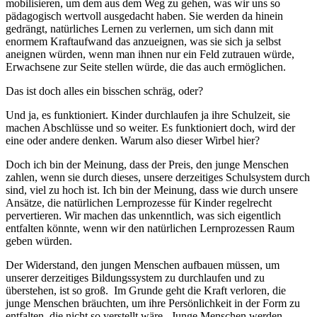
mobilisieren, um dem aus dem Weg zu gehen, was wir uns so
pädagogisch wertvoll ausgedacht haben. Sie werden da hinein
gedrängt, natürliches Lernen zu verlernen, um sich dann mit
enormem Kraftaufwand das anzueignen, was sie sich ja selbst
aneignen würden, wenn man ihnen nur ein Feld zutrauen würde,
Erwachsene zur Seite stellen würde, die das auch ermöglichen.
Das ist doch alles ein bisschen schräg, oder?
Und ja, es funktioniert. Kinder durchlaufen ja ihre Schulzeit, sie
machen Abschlüsse und so weiter. Es funktioniert doch, wird der
eine oder andere denken. Warum also dieser Wirbel hier?
Doch ich bin der Meinung, dass der Preis, den junge Menschen
zahlen, wenn sie durch dieses, unsere derzeitiges Schulsystem durch
sind, viel zu hoch ist. Ich bin der Meinung, dass wie durch unsere
Ansätze, die natürlichen Lernprozesse für Kinder regelrecht
pervertieren. Wir machen das unkenntlich, was sich eigentlich
entfalten könnte, wenn wir den natürlichen Lernprozessen Raum
geben würden.
Der Widerstand, den jungen Menschen aufbauen müssen, um
unserer derzeitiges Bildungssystem zu durchlaufen und zu
überstehen, ist so groß. Im Grunde geht die Kraft verloren, die
junge Menschen bräuchten, um ihre Persönlichkeit in der Form zu
entfalten, die nicht so verstellt wäre. Junge Menschen werden