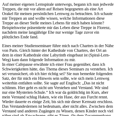
Auf meiner eigenen Lernspirale unterwegs, begann ich nun jedwede
Treppen, die mir vor allem auf Reisen begegneten als eine Art
Orakel für meinen persönlichen Lernweg zu betrachten. Ich schaute
mir Treppen an und wollte wissen, welche Informationen diese
Treppe an dieser Stelle meines Lebens für mich haben könnte?
Beispielsweise präsentierte mir das Leben diese Treppe in Florenz,
nachdem meine langjährige Ehe nur wenige Tage zuvor ein
plötzliches Ende fand.
Eines meiner Studienseminare führe mich nach Chartres in der Nähe
von Paris. Gleich hinter der Kathedrale von Chartres, der Ort an
dem in einer Kathedrale eine Labyrinth eingebaut ist (Spiral-Lern-
Weg) kam dann folgende Information zu mir.
In einer Cafepause erwähnte ich einer Frau gegenüber, dass ich
Schwierigkeiten hätte, das Thema dieses Seminars zu verstehen. Ich
sei verunsichert, ob ich hier richtig sei? Sie nun bemerkte folgenden
Satz, der für mich ein Hinweis sein sollte, wie sich mein Lernweg
weiterhin entfalten sollte. Sie sagte auf Englisch: „Das ist nicht
schlimm. Hier geht es nicht um Verstehen und Verstand. Wir sind
nur eine Mysterien-Schule.“ Ich war da goldrichtig im Kurs, aber
mein Verstand schlug Haken, wie ein Hase, der aus Furcht rennt.
Wieder dauerte es einige Zeit, bis sich mir dieser Kernsatz erschloss.
Das Verstandeslernen ist bedeutsam, aber nicht alles. Zwischen dem
Verstand und anderen Zugängen zu Wissen, denen Kinder noch viel
näher sind als Erwachsene, gibt es Türen. (In dem Zusammenhang