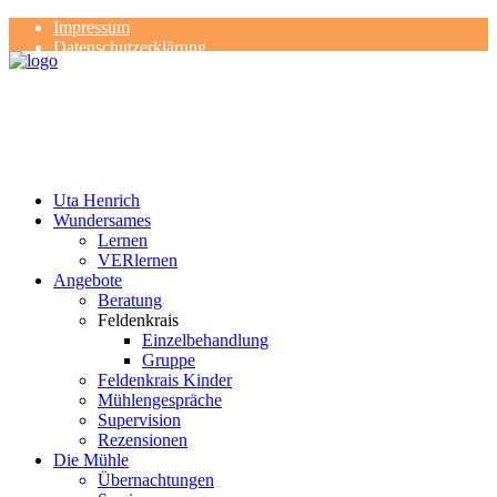
Impressum
Datenschutzerklärung
Kontakt
Rezensionen
Uta Henrich
Wundersames
Lernen
VERlernen
Angebote
Beratung
Feldenkrais
Einzelbehandlung
Gruppe
Feldenkrais Kinder
Mühlengespräche
Supervision
Rezensionen
Die Mühle
Übernachtungen