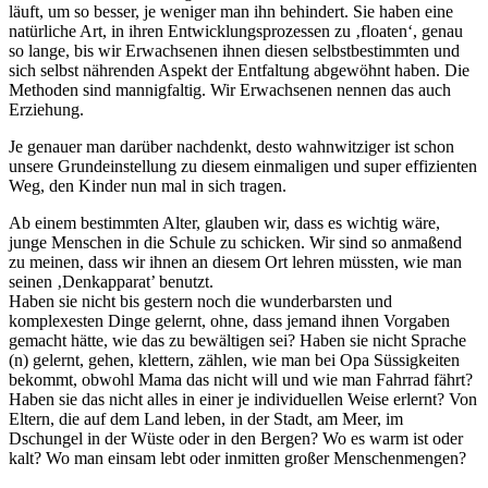
läuft, um so besser, je weniger man ihn behindert. Sie haben eine
natürliche Art, in ihren Entwicklungsprozessen zu ‚floaten‘, genau
so lange, bis wir Erwachsenen ihnen diesen selbstbestimmten und
sich selbst nährenden Aspekt der Entfaltung abgewöhnt haben. Die
Methoden sind mannigfaltig. Wir Erwachsenen nennen das auch
Erziehung.
Je genauer man darüber nachdenkt, desto wahnwitziger ist schon
unsere Grundeinstellung zu diesem einmaligen und super effizienten
Weg, den Kinder nun mal in sich tragen.
Ab einem bestimmten Alter, glauben wir, dass es wichtig wäre,
junge Menschen in die Schule zu schicken. Wir sind so anmaßend
zu meinen, dass wir ihnen an diesem Ort lehren müssten, wie man
seinen ‚Denkapparat’ benutzt.
Haben sie nicht bis gestern noch die wunderbarsten und
komplexesten Dinge gelernt, ohne, dass jemand ihnen Vorgaben
gemacht hätte, wie das zu bewältigen sei? Haben sie nicht Sprache
(n) gelernt, gehen, klettern, zählen, wie man bei Opa Süssigkeiten
bekommt, obwohl Mama das nicht will und wie man Fahrrad fährt?
Haben sie das nicht alles in einer je individuellen Weise erlernt? Von
Eltern, die auf dem Land leben, in der Stadt, am Meer, im
Dschungel in der Wüste oder in den Bergen? Wo es warm ist oder
kalt? Wo man einsam lebt oder inmitten großer Menschenmengen?