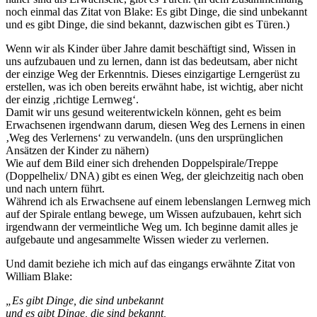
noch einmal das Zitat von Blake: Es gibt Dinge, die sind unbekannt
und es gibt Dinge, die sind bekannt, dazwischen gibt es Türen.)
Wenn wir als Kinder über Jahre damit beschäftigt sind, Wissen in
uns aufzubauen und zu lernen, dann ist das bedeutsam, aber nicht
der einzige Weg der Erkenntnis. Dieses einzigartige Lerngerüst zu
erstellen, was ich oben bereits erwähnt habe, ist wichtig, aber nicht
der einzig ‚richtige Lernweg‘.
Damit wir uns gesund weiterentwickeln können, geht es beim
Erwachsenen irgendwann darum, diesen Weg des Lernens in einen
‚Weg des Verlernens‘ zu verwandeln. (uns den ursprünglichen
Ansätzen der Kinder zu nähern)
Wie auf dem Bild einer sich drehenden Doppelspirale/Treppe
(Doppelhelix/ DNA) gibt es einen Weg, der gleichzeitig nach oben
und nach untern führt.
Während ich als Erwachsene auf einem lebenslangen Lernweg mich
auf der Spirale entlang bewege, um Wissen aufzubauen, kehrt sich
irgendwann der vermeintliche Weg um. Ich beginne damit alles je
aufgebaute und angesammelte Wissen wieder zu verlernen.
Und damit beziehe ich mich auf das eingangs erwähnte Zitat von
William Blake:
„Es gibt Dinge, die sind unbekannt
und es gibt Dinge, die sind bekannt,