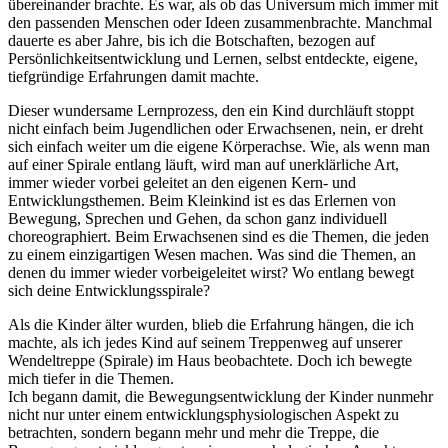
übereinander brachte. Es war, als ob das Universum mich immer mit
den passenden Menschen oder Ideen zusammenbrachte. Manchmal
dauerte es aber Jahre, bis ich die Botschaften, bezogen auf
Persönlichkeitsentwicklung und Lernen, selbst entdeckte, eigene,
tiefgründige Erfahrungen damit machte.
Dieser wundersame Lernprozess, den ein Kind durchläuft stoppt
nicht einfach beim Jugendlichen oder Erwachsenen, nein, er dreht
sich einfach weiter um die eigene Körperachse. Wie, als wenn man
auf einer Spirale entlang läuft, wird man auf unerklärliche Art,
immer wieder vorbei geleitet an den eigenen Kern- und
Entwicklungsthemen. Beim Kleinkind ist es das Erlernen von
Bewegung, Sprechen und Gehen, da schon ganz individuell
choreographiert.
Beim Erwachsenen sind es die Themen, die jeden
zu einem einzigartigen Wesen machen. Was sind die Themen, an
denen du immer wieder vorbeigeleitet wirst? Wo entlang bewegt
sich deine Entwicklungsspirale?
Als die Kinder älter wurden, blieb die Erfahrung hängen, die ich
machte, als ich jedes Kind auf seinem Treppenweg auf unserer
Wendeltreppe (Spirale) im Haus beobachtete. Doch ich bewegte
mich tiefer in die Themen.
Ich begann damit, die Bewegungsentwicklung der Kinder nunmehr
nicht nur unter einem entwicklungsphysiologischen Aspekt zu
betrachten, sondern begann mehr und mehr die Treppe, die