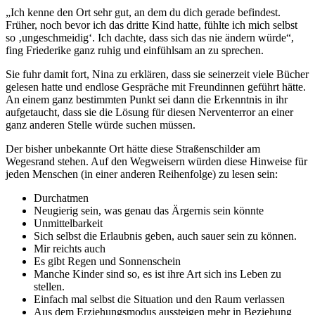
„Ich kenne den Ort sehr gut, an dem du dich gerade befindest.
Früher, noch bevor ich das dritte Kind hatte, fühlte ich mich selbst
so ‚ungeschmeidig‘. Ich dachte, dass sich das nie ändern würde“,
fing Friederike ganz ruhig und einfühlsam an zu sprechen.
Sie fuhr damit fort, Nina zu erklären, dass sie seinerzeit viele Bücher
gelesen hatte und endlose Gespräche mit Freundinnen geführt hätte.
An einem ganz bestimmten Punkt sei dann die Erkenntnis in ihr
aufgetaucht, dass sie die Lösung für diesen Nerventerror an einer
ganz anderen Stelle würde suchen müssen.
Der bisher unbekannte Ort hätte diese Straßenschilder am
Wegesrand stehen. Auf den Wegweisern würden diese Hinweise für
jeden Menschen (in einer anderen Reihenfolge) zu lesen sein:
Durchatmen
Neugierig sein, was genau das Ärgernis sein könnte
Unmittelbarkeit
Sich selbst die Erlaubnis geben, auch sauer sein zu können.
Mir reichts auch
Es gibt Regen und Sonnenschein
Manche Kinder sind so, es ist ihre Art sich ins Leben zu
stellen.
Einfach mal selbst die Situation und den Raum verlassen
Aus dem Erziehungsmodus aussteigen mehr in Beziehung