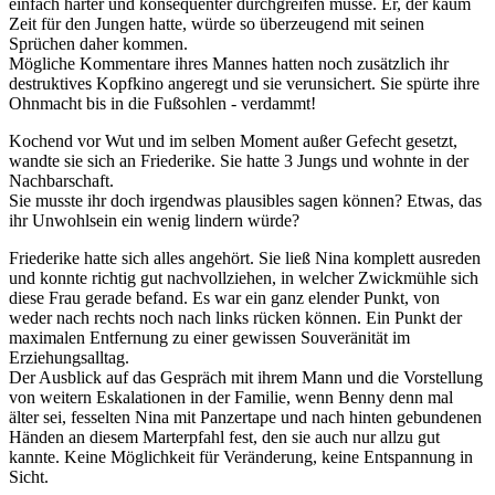
einfach härter und konsequenter durchgreifen müsse. Er, der kaum
Zeit für den Jungen hatte, würde so überzeugend mit seinen
Sprüchen daher kommen.
Mögliche Kommentare ihres Mannes hatten noch zusätzlich ihr
destruktives Kopfkino angeregt und sie verunsichert. Sie spürte ihre
Ohnmacht bis in die Fußsohlen - verdammt!
Kochend vor Wut und im selben Moment außer Gefecht gesetzt,
wandte sie sich an Friederike. Sie hatte 3 Jungs und wohnte in der
Nachbarschaft.
Sie musste ihr doch irgendwas plausibles sagen können? Etwas, das
ihr Unwohlsein ein wenig lindern würde?
Friederike hatte sich alles angehört. Sie ließ Nina komplett ausreden
und konnte richtig gut nachvollziehen, in welcher Zwickmühle sich
diese Frau gerade befand. Es war ein ganz elender Punkt, von
weder nach rechts noch nach links rücken können. Ein Punkt der
maximalen Entfernung zu einer gewissen Souveränität im
Erziehungsalltag.
Der Ausblick auf das Gespräch mit ihrem Mann und die Vorstellung
von weitern Eskalationen in der Familie, wenn Benny denn mal
älter sei, fesselten Nina mit Panzertape und nach hinten gebundenen
Händen an diesem Marterpfahl fest, den sie auch nur allzu gut
kannte. Keine Möglichkeit für Veränderung, keine Entspannung in
Sicht.