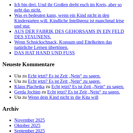
Ich bin drei. Und ihr Großen dreht euch im Kreis, aber so
geht das nicht.
Was es bedeuten kann, wenn ein Kind nicht in den
Kindergarten will. Kindliche Intelligenz ist manchmal leise
und stur.
AUS DER FABRIK DES GEHORSAMS IN EIN FELD
DES STAUNENS.
Wenn Schnickschnack, Konsum und Eitelkeiten das
natürliche Lernen übertönen.
DAS HAT HAND UND FUSS
Neueste Kommentare
Uta
zu
Echt jetzt? Es ist Zeit „Nein“ zu sagen.
Uta
zu
Echt jetzt? Es ist Zeit „Nein“ zu sagen.
Klaus Plachetka
zu
Echt jetzt? Es ist Zeit „Nein“ zu sagen.
Gerda Jochim
zu
Echt jetzt? Es ist Zeit „Nein“ zu sagen.
Uta
zu
Wenn dein Kind nicht in die Kita will
Archiv
November 2025
Oktober 2025
September 2025