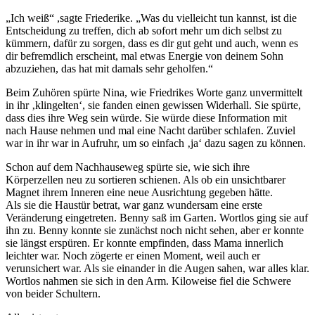
„Ich weiß“ ,sagte Friederike. „Was du vielleicht tun kannst, ist die
Entscheidung zu treffen, dich ab sofort mehr um dich selbst zu
kümmern, dafür zu sorgen, dass es dir gut geht und auch, wenn es
dir befremdlich erscheint, mal etwas Energie von deinem Sohn
abzuziehen, das hat mit damals sehr geholfen.“
Beim Zuhören spürte Nina, wie Friedrikes Worte ganz unvermittelt
in ihr ‚klingelten‘, sie fanden einen gewissen Widerhall. Sie spürte,
dass dies ihre Weg sein würde. Sie würde diese Information mit
nach Hause nehmen und mal eine Nacht darüber schlafen. Zuviel
war in ihr war in Aufruhr, um so einfach ‚ja‘ dazu sagen zu können.
Schon auf dem Nachhauseweg spürte sie, wie sich ihre
Körperzellen neu zu sortieren schienen. Als ob ein unsichtbarer
Magnet ihrem Inneren eine neue Ausrichtung gegeben hätte.
Als sie die Haustür betrat, war ganz wundersam eine erste
Veränderung eingetreten. Benny saß im Garten. Wortlos ging sie auf
ihn zu. Benny konnte sie zunächst noch nicht sehen, aber er konnte
sie längst erspüren. Er konnte empfinden, dass Mama innerlich
leichter war. Noch zögerte er einen Moment, weil auch er
verunsichert war. Als sie einander in die Augen sahen, war alles klar.
Wortlos nahmen sie sich in den Arm. Kiloweise fiel die Schwere
von beider Schultern.