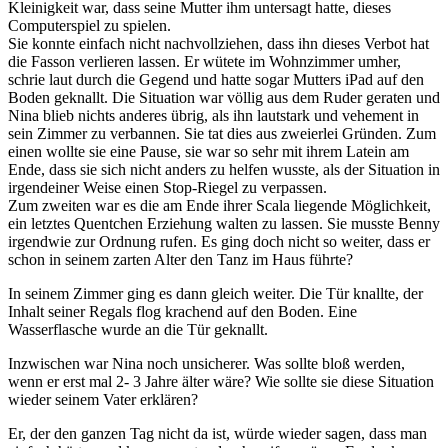
Kleinigkeit war, dass seine Mutter ihm untersagt hatte, dieses
Computerspiel zu spielen.
Sie konnte einfach nicht nachvollziehen, dass ihn dieses Verbot hat
die Fasson verlieren lassen. Er wütete im Wohnzimmer umher,
schrie laut durch die Gegend und hatte sogar Mutters iPad auf den
Boden geknallt. Die Situation war völlig aus dem Ruder geraten und
Nina blieb nichts anderes übrig, als ihn lautstark und vehement in
sein Zimmer zu verbannen. Sie tat dies aus zweierlei Gründen. Zum
einen wollte sie eine Pause, sie war so sehr mit ihrem Latein am
Ende, dass sie sich nicht anders zu helfen wusste, als der Situation in
irgendeiner Weise einen Stop-Riegel zu verpassen.
Zum zweiten war es die am Ende ihrer Scala liegende Möglichkeit,
ein letztes Quentchen Erziehung walten zu lassen. Sie musste Benny
irgendwie zur Ordnung rufen. Es ging doch nicht so weiter, dass er
schon in seinem zarten Alter den Tanz im Haus führte?
In seinem Zimmer ging es dann gleich weiter. Die Tür knallte, der
Inhalt seiner Regals flog krachend auf den Boden. Eine
Wasserflasche wurde an die Tür geknallt.
Inzwischen war Nina noch unsicherer. Was sollte bloß werden,
wenn er erst mal 2- 3 Jahre älter wäre? Wie sollte sie diese Situation
wieder seinem Vater erklären?
Er, der den ganzen Tag nicht da ist, würde wieder sagen, dass man