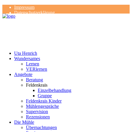
Impressum
Datenschutzerklärung
Kontakt
Rezensionen
Uta Henrich
Wundersames
Lernen
VERlernen
Angebote
Beratung
Feldenkrais
Einzelbehandlung
Gruppe
Feldenkrais Kinder
Mühlengespräche
Supervision
Rezensionen
Die Mühle
Übernachtungen