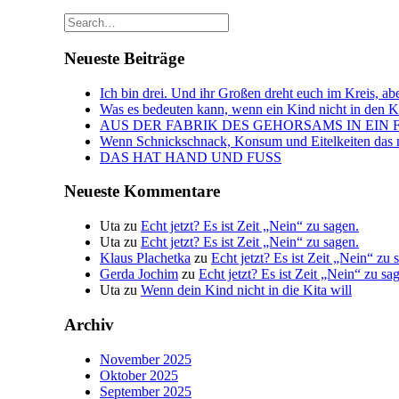
Neueste Beiträge
Ich bin drei. Und ihr Großen dreht euch im Kreis, abe
Was es bedeuten kann, wenn ein Kind nicht in den Kin
AUS DER FABRIK DES GEHORSAMS IN EIN 
Wenn Schnickschnack, Konsum und Eitelkeiten das n
DAS HAT HAND UND FUSS
Neueste Kommentare
Uta
zu
Echt jetzt? Es ist Zeit „Nein“ zu sagen.
Uta
zu
Echt jetzt? Es ist Zeit „Nein“ zu sagen.
Klaus Plachetka
zu
Echt jetzt? Es ist Zeit „Nein“ zu 
Gerda Jochim
zu
Echt jetzt? Es ist Zeit „Nein“ zu sa
Uta
zu
Wenn dein Kind nicht in die Kita will
Archiv
November 2025
Oktober 2025
September 2025