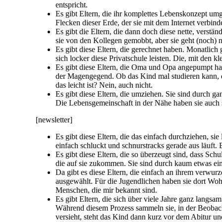
entspricht.
Es gibt Eltern, die ihr komplettes Lebenskonzept umg
Flecken dieser Erde, der sie mit dem Internet verbinde
Es gibt die Eltern, die dann doch diese nette, verstä
sie von den Kollegen gemobbt, aber sie geht (noch) ni
Es gibt diese Eltern, die gerechnet haben. Monatlich 
sich locker diese Privatschule leisten. Die, mit den 
Es gibt diese Eltern, die Oma und Opa angepumpt hab
der Magengegend. Ob das Kind mal studieren kann, d
das leicht ist? Nein, auch nicht.
Es gibt diese Eltern, die umziehen. Sie sind durch g
Die Lebensgemeinschaft in der Nähe haben sie auch
[newsletter]
Es gibt diese Eltern, die das einfach durchziehen, si
einfach schluckt und schnurstracks gerade aus läuft.
Es gibt diese Eltern, die so überzeugt sind, dass Sch
die auf sie zukommen. Sie sind durch kaum etwas ei
Da gibt es diese Eltern, die einfach an ihrem verwur
ausgewählt. Für die Jugendlichen haben sie dort Wo
Menschen, die mir bekannt sind.
Es gibt Eltern, die sich über viele Jahre ganz langs
Während diesem Prozess sammeln sie, in der Beobacht
versieht, steht das Kind dann kurz vor dem Abitur u