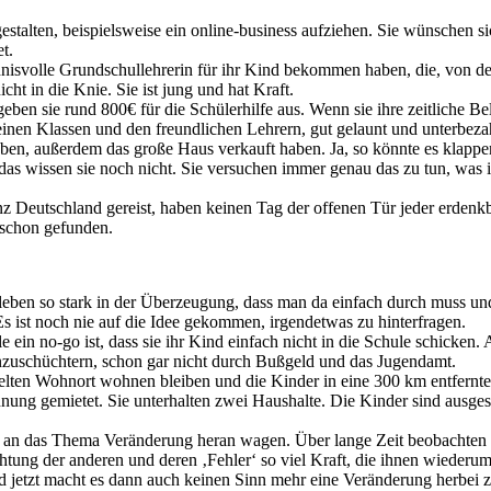
estalten, beispielsweise ein online-business aufziehen. Sie wünschen s
t.
ndnisvolle Grundschullehrerin für ihr Kind bekommen haben, die, von der 
cht in die Knie. Sie ist jung und hat Kraft.
geben sie rund 800€ für die Schülerhilfe aus. Wenn sie ihre zeitliche 
kleinen Klassen und den freundlichen Lehrern, gut gelaunt und unterbezah
en, außerdem das große Haus verkauft haben. Ja, so könnte es klappen
as wissen sie noch nicht. Sie versuchen immer genau das zu tun, was 
anz Deutschland gereist, haben keinen Tag der offenen Tür jeder erdenkb
 schon gefunden.
e leben so stark in der Überzeugung, dass man da einfach durch muss und
 Es ist noch nie auf die Idee gekommen, irgendetwas zu hinterfragen.
ule ein no-go ist, dass sie ihr Kind einfach nicht in die Schule schicke
nzuschüchtern, schon gar nicht durch Bußgeld und das Jugendamt.
zelten Wohnort wohnen bleiben und die Kinder in eine 300 km entfernte
hnung gemietet. Sie unterhalten zwei Haushalte. Die Kinder sind ausg
am an das Thema Veränderung heran wagen. Über lange Zeit beobachten si
ung der anderen und deren ‚Fehler‘ so viel Kraft, die ihnen wiederum 
nd jetzt macht es dann auch keinen Sinn mehr eine Veränderung herbei z