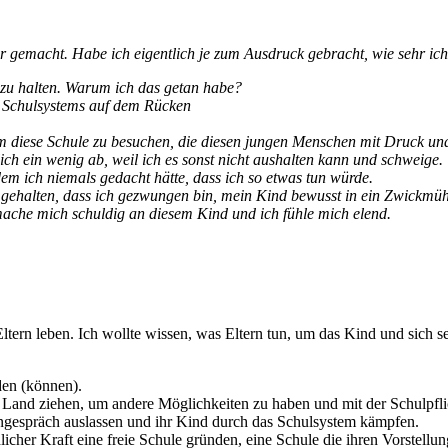
ur gemacht. Habe ich eigentlich je zum Ausdruck gebracht, wie sehr 
 zu halten. Warum ich das getan habe?
e Schulsystems auf dem Rücken
m diese Schule zu besuchen, die diesen jungen Menschen mit Druck und
ch ein wenig ab, weil ich es sonst nicht aushalten kann und schweige.
 dem ich niemals gedacht hätte, dass ich so etwas tun würde.
h gehalten, dass ich gezwungen bin, mein Kind bewusst in ein Zwickmühl
ache mich schuldig an diesem Kind und ich fühle mich elend.
ltern leben. Ich wollte wissen, was Eltern tun, um das Kind und sich s
nden (können).
es Land ziehen, um andere Möglichkeiten zu haben und mit der Schulpfli
rngespräch auslassen und ihr Kind durch das Schulsystem kämpfen.
licher Kraft eine freie Schule gründen, eine Schule die ihren Vorstellu