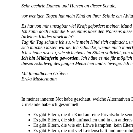
Sehr geehrte Damen und Herren an dieser Schule,
vor wenigen Tagen hat mein Kind an ihrer Schule ein Abit
Es hat von mir unsagbar viel Kraft gefordert meinen Mund
Ich kann doch nicht die Erkenntnis über den Nonsens dies
(m)eines Kindes abwickeln?
Tag für Tag schaue ich zu, wie mein Kind sich aufmacht, u
sich machen lassen würde. Ich schlucke, wende mich innerli
Ich schaue also zu, wie sich etwas im Stillen vollzieht, von
Ich bin Mitläuferin geworden.
Ich hätte es nie für möglic
diesen Schulweg des jungen Menschen und schweige. Ich m
Mit freundlichen Grüßen
Erika Mustermann
In meiner inneren Not habe geschaut, welche Alternativen E
Umstände habe ich gesammelt:
Es gibt Eltern, die ihr Kind auf eine Privatschule se
Es gibt Eltern, die sich aufmachen und in ein ander
Es gibt Eltern, die wie ein Löwe kämpfen, kein Elte
Es gibt Eltern, die mit viel Leidenschaft und unermüd