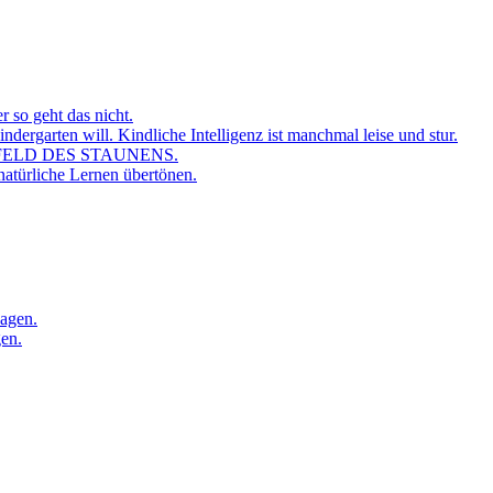
r so geht das nicht.
dergarten will. Kindliche Intelligenz ist manchmal leise und stur.
FELD DES STAUNENS.
atürliche Lernen übertönen.
sagen.
gen.