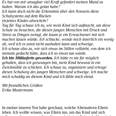
Es hat von mir unsagbar viel Kraft gefordert meinen Mund zu
halten. Warum ich das getan habe?
Ich kann doch nicht die Erkenntnis über den Nonsens diese
Schulsystems auf dem Rücken
(m)eines Kindes abwickeln?
Tag für Tag schaue ich zu, wie mein Kind sich aufmacht, um diese
Schule zu besuchen, die diesen jungen Menschen mit Druck und
Stress zu Dingen zwingt, die kaum je ein Erwachsener mit sich
machen lassen würde. Ich schlucke, wende mich innerlich ein wenig
ab, weil ich es sonst nicht aushalten kann und schweige.
Ich schaue also zu, wie sich etwas im Stillen vollzieht, von dem ich
niemals gedacht hätte, dass ich so etwas tun würde.
Ich bin Mitläuferin geworden.
Ich hätte es nie für möglich
gehalten, dass ich gezwungen bin, mein Kind bewusst in ein
Zwickmühle zu schicken. Ich schaue zu, organisiere und ertrage
diesen Schulweg des jungen Menschen und schweige. Ich mache
mich schuldig an diesem Kind und ich fühle mich elend.
Mit freundlichen Grüßen
Erika Mustermann
In meiner inneren Not habe geschaut, welche Alternativen Eltern
leben. Ich wollte wissen, was Eltern tun, um das Kind und sich