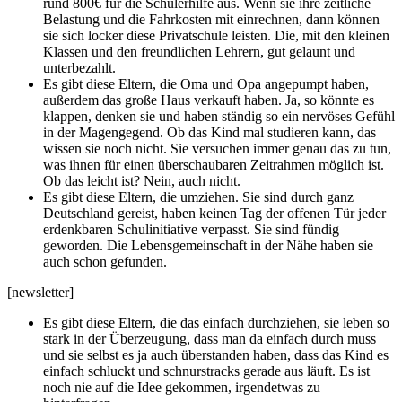
rund 800€ für die Schülerhilfe aus. Wenn sie ihre zeitliche
Belastung und die Fahrkosten mit einrechnen, dann können
sie sich locker diese Privatschule leisten. Die, mit den kleinen
Klassen und den freundlichen Lehrern, gut gelaunt und
unterbezahlt.
Es gibt diese Eltern, die Oma und Opa angepumpt haben,
außerdem das große Haus verkauft haben. Ja, so könnte es
klappen, denken sie und haben ständig so ein nervöses Gefühl
in der Magengegend. Ob das Kind mal studieren kann, das
wissen sie noch nicht. Sie versuchen immer genau das zu tun,
was ihnen für einen überschaubaren Zeitrahmen möglich ist.
Ob das leicht ist? Nein, auch nicht.
Es gibt diese Eltern, die umziehen. Sie sind durch ganz
Deutschland gereist, haben keinen Tag der offenen Tür jeder
erdenkbaren Schulinitiative verpasst. Sie sind fündig
geworden. Die Lebensgemeinschaft in der Nähe haben sie
auch schon gefunden.
[newsletter]
Es gibt diese Eltern, die das einfach durchziehen, sie leben so
stark in der Überzeugung, dass man da einfach durch muss
und sie selbst es ja auch überstanden haben, dass das Kind es
einfach schluckt und schnurstracks gerade aus läuft. Es ist
noch nie auf die Idee gekommen, irgendetwas zu