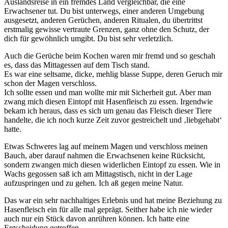
Auslandsreise in ein fremdes Land vergleichbar, die eine
Erwachsener tut. Du bist unterwegs, einer anderen Umgebung
ausgesetzt, anderen Gerüchen, anderen Ritualen, du übertrittst
erstmalig gewisse vertraute Grenzen, ganz ohne den Schutz, der
dich für gewöhnlich umgibt. Du bist sehr verletzlich.
Auch die Gerüche beim Kochen waren mir fremd und so geschah
es, dass das Mittagessen auf dem Tisch stand.
Es war eine seltsame, dicke, mehlig blasse Suppe, deren Geruch mir
schon der Magen verschloss.
Ich sollte essen und man wollte mir mit Sicherheit gut. Aber man
zwang mich diesen Eintopf mit Hasenfleisch zu essen. Irgendwie
bekam ich heraus, dass es sich um genau das Fleisch dieser Tiere
handelte, die ich noch kurze Zeit zuvor gestreichelt und ‚liebgehabt‘
hatte.
Etwas Schweres lag auf meinem Magen und verschloss meinen
Bauch, aber darauf nahmen die Erwachsenen keine Rücksicht,
sondern zwangen mich diesen widerlichen Eintopf zu essen. Wie in
Wachs gegossen saß ich am Mittagstisch, nicht in der Lage
aufzuspringen und zu gehen. Ich aß gegen meine Natur.
Das war ein sehr nachhaltiges Erlebnis und hat meine Beziehung zu
Hasenfleisch ein für alle mal geprägt. Seither habe ich nie wieder
auch nur ein Stück davon anrühren können. Ich hatte eine
Entscheidung getroffen.