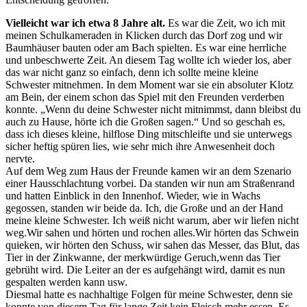
Vielleicht war ich etwa 8 Jahre alt.
Es war die Zeit, wo ich mit
meinen Schulkameraden in Klicken durch das Dorf zog und wir
Baumhäuser bauten oder am Bach spielten. Es war eine herrliche
und unbeschwerte Zeit. An diesem Tag wollte ich wieder los, aber
das war nicht ganz so einfach, denn ich sollte meine kleine
Schwester mitnehmen. In dem Moment war sie ein absoluter Klotz
am Bein, der einem schon das Spiel mit den Freunden verderben
konnte. „Wenn du deine Schwester nicht mitnimmst, dann bleibst du
auch zu Hause, hörte ich die Großen sagen.“ Und so geschah es,
dass ich dieses kleine, hilflose Ding mitschleifte und sie unterwegs
sicher heftig spüren lies, wie sehr mich ihre Anwesenheit doch
nervte.
Auf dem Weg zum Haus der Freunde kamen wir an dem Szenario
einer Hausschlachtung vorbei. Da standen wir nun am Straßenrand
und hatten Einblick in den Innenhof. Wieder, wie in Wachs
gegossen, standen wir beide da. Ich, die Große und an der Hand
meine kleine Schwester. Ich weiß nicht warum, aber wir liefen nicht
weg.Wir sahen und hörten und rochen alles.Wir hörten das Schwein
quieken, wir hörten den Schuss, wir sahen das Messer, das Blut, das
Tier in der Zinkwanne, der merkwürdige Geruch,wenn das Tier
gebrüht wird. Die Leiter an der es aufgehängt wird, damit es nun
gespalten werden kann usw.
Diesmal hatte es nachhaltige Folgen für meine Schwester, denn sie
konnte von diesem Tag für lange Zeit kein Fleisch mehr essen. Es