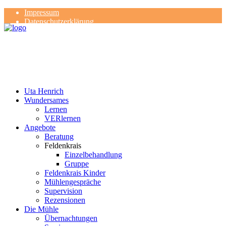
Impressum
Datenschutzerklärung
Kontakt
Rezensionen
Uta Henrich
Wundersames
Lernen
VERlernen
Angebote
Beratung
Feldenkrais
Einzelbehandlung
Gruppe
Feldenkrais Kinder
Mühlengespräche
Supervision
Rezensionen
Die Mühle
Übernachtungen