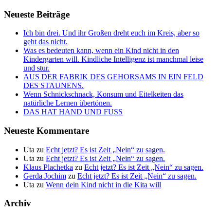
Neueste Beiträge
Ich bin drei. Und ihr Großen dreht euch im Kreis, aber so
geht das nicht.
Was es bedeuten kann, wenn ein Kind nicht in den
Kindergarten will. Kindliche Intelligenz ist manchmal leise
und stur.
AUS DER FABRIK DES GEHORSAMS IN EIN FELD
DES STAUNENS.
Wenn Schnickschnack, Konsum und Eitelkeiten das
natürliche Lernen übertönen.
DAS HAT HAND UND FUSS
Neueste Kommentare
Uta
zu
Echt jetzt? Es ist Zeit „Nein“ zu sagen.
Uta
zu
Echt jetzt? Es ist Zeit „Nein“ zu sagen.
Klaus Plachetka
zu
Echt jetzt? Es ist Zeit „Nein“ zu sagen.
Gerda Jochim
zu
Echt jetzt? Es ist Zeit „Nein“ zu sagen.
Uta
zu
Wenn dein Kind nicht in die Kita will
Archiv