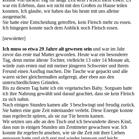
war ein Erlebnis, dass wir nicht mit den Großen zu Hause teilen
konnten. Ich glaube, wir haben das bis heute mit uns alleine
ausgemacht.
Sie hatte eine Entscheidung getroffen, kein Fleisch mehr zu essen.
Ich hingegen konnte nach dem Anblick noch Fleisch essen.
[newsletter]
Ich muss so etwa 29 Jahre alt gewesen sein
und war im Jahr
zuvor das erste mal Mutter geworden. Heute war ein besonderer
Tag, denn meine älteste Tochter, vielleicht 13 oder 14 Monate alt,
würde zum ersten mal mit meiner jüngeren Schwester und ihrem
Freund einen Ausflug machen. Die Tasche war gepackt und alle
waren sicher gleichermaßen aufgeregt, aber eben aus den
unterschiedlichsten Gründen.
Bis zu diesem Tag hatte ich ein vegetarisches Baby. Sorgsam hatte
ich ihre Nahrung gewählt und darauf geachtet, dass sie kein Fleisch
zu sich nahm.
Nach einigen Stunden kamen alle 3 beschwingt und freudig zurück.
Sie hatten eine gute Zeit miteinander verlebt. Diese Energie konnte
man regelrecht spüren, als sie zur Tür herein kamen.
Wir setzten uns alle an den Tisch und ich bewunderte dieses Kind,
dass nun in einigen Stunden um Zentimeter gewachsen war. Ich
konnte ihr regelrecht ansehen, wie sie die Zeit mit ihrer Lieben
genossen hatte und sich erst mal wieder langsam und leicht