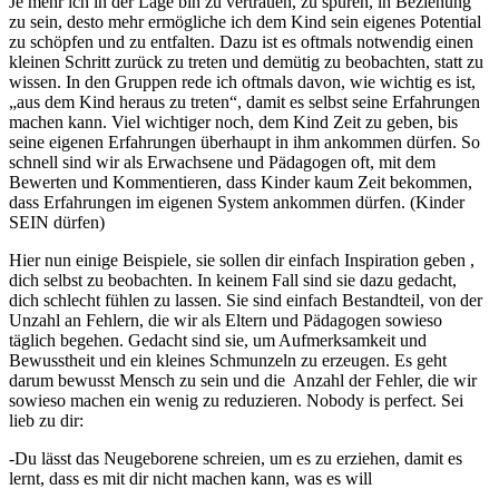
Je mehr ich in der Lage bin zu vertrauen, zu spüren, in Beziehung
zu sein, desto mehr ermögliche ich dem Kind sein eigenes Potential
zu schöpfen und zu entfalten. Dazu ist es oftmals notwendig einen
kleinen Schritt zurück zu treten und demütig zu beobachten, statt zu
wissen. In den Gruppen rede ich oftmals davon, wie wichtig es ist,
„aus dem Kind heraus zu treten“, damit es selbst seine Erfahrungen
machen kann. Viel wichtiger noch, dem Kind Zeit zu geben, bis
seine eigenen Erfahrungen überhaupt in ihm ankommen dürfen. So
schnell sind wir als Erwachsene und Pädagogen oft, mit dem
Bewerten und Kommentieren, dass Kinder kaum Zeit bekommen,
dass Erfahrungen im eigenen System ankommen dürfen. (Kinder
SEIN dürfen)
Hier nun einige Beispiele, sie sollen dir einfach Inspiration geben ,
dich selbst zu beobachten. In keinem Fall sind sie dazu gedacht,
dich schlecht fühlen zu lassen. Sie sind einfach Bestandteil, von der
Unzahl an Fehlern, die wir als Eltern und Pädagogen sowieso
täglich begehen. Gedacht sind sie, um Aufmerksamkeit und
Bewusstheit und ein kleines Schmunzeln zu erzeugen. Es geht
darum bewusst Mensch zu sein und die Anzahl der Fehler, die wir
sowieso machen ein wenig zu reduzieren. Nobody is perfect. Sei
lieb zu dir:
-Du lässt das Neugeborene schreien, um es zu erziehen, damit es
lernt, dass es mit dir nicht machen kann, was es will