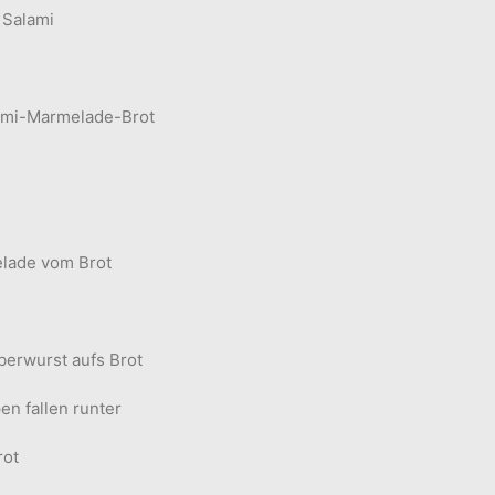
 Salami
lami-Marmelade-Brot
elade vom Brot
erwurst aufs Brot
en fallen runter
rot