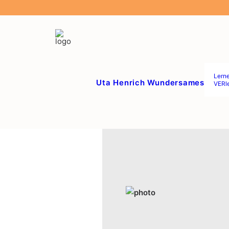
Lern
Uta Henrich
Wundersames
VERl