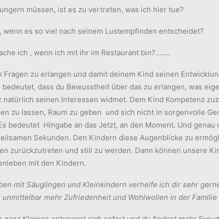
hungern müssen, ist es zu vertreten, was ich hier tue?
ch, wenn es so viel nach seinem Lustempfinden entscheidet?
ache ich , wenn ich mit ihr im Restaurant bin?……..
gen Fragen zu erlangen und damit deinem Kind seinen Entwickl
 bedeutet, dass du Bewusstheit über das zu erlangen, was eigen
z natürlich seinen Interessen widmet. Dem Kind Kompetenz zu
n zu lassen, Raum zu geben und sich nicht in sorgenvolle G
 Es bedeutet Hingabe an das Jetzt, an den Moment. Und genau 
e heilsamen Sekunden. Den Kindern diese Augenblicke zu ermög
en zurückzutreten und still zu werden. Dann können unsere Ki
enleben mit den Kindern.
en mit Säuglingen und Kleinkindern verhelfe ich dir sehr gerne
ft unmittelbar mehr Zufriedenheit und Wohlwollen in der Familie
ganz Kleinen entspannt sich sofort und du findest mehr Freud