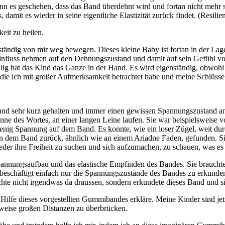
 es geschehen, dass das Band überdehnt wird und fortan nicht mehr so
mit es wieder in seine eigentliche Elastizität zurück findet. (Resilie
keit zu heilen.
enständig von mir weg bewegen. Dieses kleine Baby ist fortan in der L
Einfluss nehmen auf den Dehnungszustand und damit auf sein Gefühl von 
alig hat das Kind das Ganze in der Hand. Es wird eigenständig, obwohl 
die ich mit großer Aufmerksamkeit betrachtet habe und meine Schlüss
nd sehr kurz gehalten und immer einen gewissen Spannungszustand ange
ne des Wortes, an einer langen Leine laufen. Sie war beispielsweise 
wenig Spannung auf dem Band. Es konnte, wie ein loser Zügel, weit du
n dem Band zurück, ähnlich wie an einem Ariadne Faden, gefunden. Sie 
der ihre Freiheit zu suchen und sich aufzumachen, zu schauen, was es d
pannungsaufbau und das elastische Empfinden des Bandes. Sie brauchte
t beschäftigt einfach nur die Spannungszustände des Bandes zu erkund
uchte nicht irgendwas da draussen, sondern erkundete dieses Band und 
t Hilfe dieses vorgestellten Gummibandes erkläre. Meine Kinder sind j
eilweise großen Distanzen zu überbrücken.