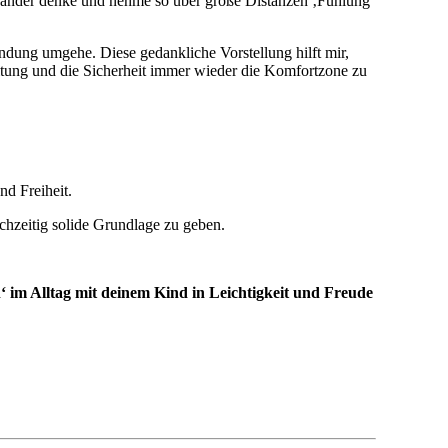
ibänder denke und nehme so über große Distanzen ‚Fühlung‘
dung umgehe. Diese gedankliche Vorstellung hilft mir,
altung und die Sicherheit immer wieder die Komfortzone zu
d Freiheit.
chzeitig solide Grundlage zu geben.
n‘ im Alltag mit deinem Kind
in Leichtigkeit und Freude