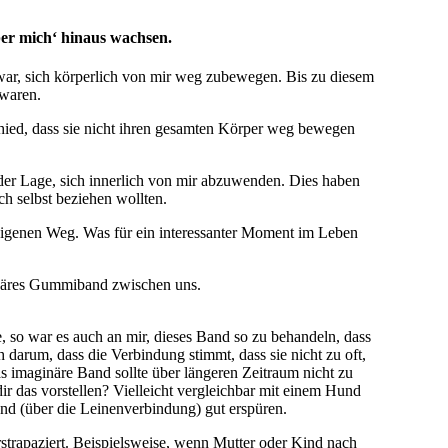
er mich‘ hinaus wachsen.
ar, sich körperlich von mir weg zubewegen. Bis zu diesem
 waren.
ied, dass sie nicht ihren gesamten Körper weg bewegen
 der Lage, sich innerlich von mir abzuwenden. Dies haben
ch selbst beziehen wollten.
en eigenen Weg. Was für ein interessanter Moment im Leben
ginäres Gummiband zwischen uns.
 so war es auch an mir, dieses Band so zu behandeln, dass
darum, dass die Verbindung stimmt, dass sie nicht zu oft,
s imaginäre Band sollte über längeren Zeitraum nicht zu
r das vorstellen? Vielleicht vergleichbar mit einem Hund
Hund (über die Leinenverbindung) gut erspüren.
trapaziert. Beispielsweise, wenn Mutter oder Kind nach