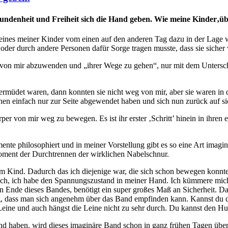
ndenheit und Freiheit sich die Hand geben. Wie meine Kinder‚üb
nes meiner Kinder vom einen auf den anderen Tag dazu in der Lage w
 oder durch andere Personen dafür Sorge tragen musste, dass sie sicher
 von mir abzuwenden und „ihrer Wege zu gehen“, nur mit dem Untersch
ermüdet waren, dann konnten sie nicht weg von mir, aber sie waren in
pfchen einfach nur zur Seite abgewendet haben und sich nun zurück auf si
örper von mir weg zu bewegen. Es ist ihr erster ‚Schritt’ hinein in ihr
ente philosophiert und in meiner Vorstellung gibt es so eine Art ima
oment der Durchtrennen der wirklichen Nabelschnur.
 Kind. Dadurch das ich diejenige war, die sich schon bewegen konnte,
lich, ich habe den Spannungszustand in meiner Hand. Ich kümmere mich 
n Ende dieses Bandes, benötigt ein super großes Maß an Sicherheit. Da
ng, dass man sich angenehm über das Band empfinden kann. Kannst du di
er Leine und auch hängst die Leine nicht zu sehr durch. Du kannst den 
d haben, wird dieses imaginäre Band schon in ganz frühen Tagen übers