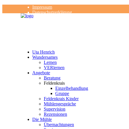
Impressum
Datenschutzerklärung
Kontakt
Rezensionen
Uta Henrich
Wundersames
Lernen
VERlernen
Angebote
Beratung
Feldenkrais
Einzelbehandlung
Gruppe
Feldenkrais Kinder
Mühlengespräche
Supervision
Rezensionen
Die Mühle
Übernachtungen