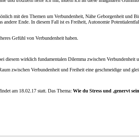
Nähe und trotzdem helfe ich mir, indem ich an diese imaginären Gumm
ersönlich mit den Themen um Verbundenheit, Nähe Geborgenheit und Bin
 andere Ende. In diesem Fall ist es Freiheit, Autonomie Potentialentf
heres Gefühl von Verbundenheit haben.
bei diesem wirklich fundamentalen Dilemma zwischen Verbundenheit un
 Raum zwischen Verbundenheit und Freiheit eine geschmeidige und glei
findet am 18.02.17 statt. Das Thema:
Wie du Stress und ‚genervt sei