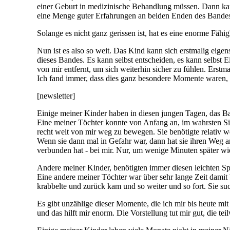
einer Geburt in medizinische Behandlung müssen. Dann kann
eine Menge guter Erfahrungen an beiden Enden des Bandes, da
Solange es nicht ganz gerissen ist, hat es eine enorme Fähig
Nun ist es also so weit. Das Kind kann sich erstmalig eig
dieses Bandes. Es kann selbst entscheiden, es kann selbst 
von mir entfernt, um sich weiterhin sicher zu fühlen. Erstm
Ich fand immer, dass dies ganz besondere Momente waren, 
[newsletter]
Einige meiner Kinder haben in diesen jungen Tagen, das Ba
Eine meiner Töchter konnte von Anfang an, im wahrsten Sin
recht weit von mir weg zu bewegen. Sie benötigte relativ 
Wenn sie dann mal in Gefahr war, dann hat sie ihren Weg a
verbunden hat - bei mir. Nur, um wenige Minuten später wie
Andere meiner Kinder, benötigten immer diesen leichten S
Eine andere meiner Töchter war über sehr lange Zeit dami
krabbelte und zurück kam und so weiter und so fort. Sie s
Es gibt unzählige dieser Momente, die ich mir bis heute mi
und das hilft mir enorm. Die Vorstellung tut mir gut, die t