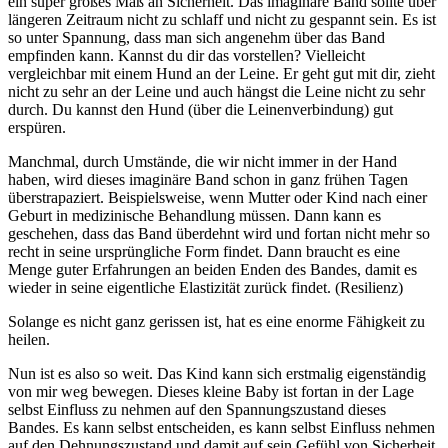
ein super großes Maß an Sicherheit. Das imaginäre Band sollte über
längeren Zeitraum nicht zu schlaff und nicht zu gespannt sein. Es ist
so unter Spannung, dass man sich angenehm über das Band
empfinden kann. Kannst du dir das vorstellen? Vielleicht
vergleichbar mit einem Hund an der Leine. Er geht gut mit dir, zieht
nicht zu sehr an der Leine und auch hängst die Leine nicht zu sehr
durch. Du kannst den Hund (über die Leinenverbindung) gut
erspüren.
Manchmal, durch Umstände, die wir nicht immer in der Hand
haben, wird dieses imaginäre Band schon in ganz frühen Tagen
überstrapaziert. Beispielsweise, wenn Mutter oder Kind nach einer
Geburt in medizinische Behandlung müssen. Dann kann es
geschehen, dass das Band überdehnt wird und fortan nicht mehr so
recht in seine ursprüngliche Form findet. Dann braucht es eine
Menge guter Erfahrungen an beiden Enden des Bandes, damit es
wieder in seine eigentliche Elastizität zurück findet. (Resilienz)
Solange es nicht ganz gerissen ist, hat es eine enorme Fähigkeit zu
heilen.
Nun ist es also so weit. Das Kind kann sich erstmalig eigenständig
von mir weg bewegen. Dieses kleine Baby ist fortan in der Lage
selbst Einfluss zu nehmen auf den Spannungszustand dieses
Bandes. Es kann selbst entscheiden, es kann selbst Einfluss nehmen
auf den Dehnungszustand und damit auf sein Gefühl von Sicherheit.