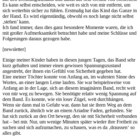
Es kann selbst entscheiden, wie weit es sich von mir entfernt, um
sich weiterhin sicher zu fühlen. Erstmalig hat das Kind das Ganze in
der Hand. Es wird eigenständig, obwohl es noch lange nicht selbst
‚stehen’ kann.
Ich fand immer, dass dies ganz besondere Momente waren, die ich
mit großer Aufmerksamkeit betrachtet habe und meine Schlüsse und
Folgerungen daraus gezogen habe.
[newsletter]
Einige meiner Kinder haben in diesen jungen Tagen, das Band sehr
kurz gehalten und immer einen gewissen Spannungszustand
angestrebt, der ihnen ein Gefühl von Sicherheit gegeben hat.
Eine meiner Töchter konnte von Anfang an, im wahrsten Sinne des
Wortes, an einer langen Leine laufen. Sie war beispielsweise von
Anfang an in der Lage, sich an diesem imaginären Band, recht weit
von mir weg zu bewegen. Sie benötigte relativ wenig Spannung auf
dem Band. Es konnte, wie ein loser Zügel, weit durchhängen.
Wenn sie dann mal in Gefahr war, dann hat sie ihren Weg an dem
Band zurück, ähnlich wie an einem Ariadne Faden, gefunden. Sie
hat sich zurück an den Ort bewegt, den sie mit Sicherheit verbunden
hat – bei mir. Nur, um wenige Minuten später wieder ihre Freiheit zu
suchen und sich aufzumachen, zu schauen, was es da ‚draussen‘ so
alles gibt.