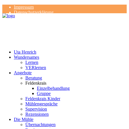
Impressum
Datenschutzerklärung
Kontakt
Rezensionen
Uta Henrich
Wundersames
Lernen
VERlernen
Angebote
Beratung
Feldenkrais
Einzelbehandlung
Gruppe
Feldenkrais Kinder
Mühlengespräche
Supervision
Rezensionen
Die Mühle
Übernachtungen