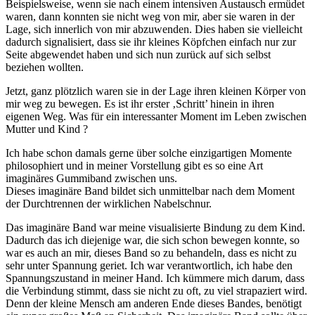
Beispielsweise, wenn sie nach einem intensiven Austausch ermüdet
waren, dann konnten sie nicht weg von mir, aber sie waren in der
Lage, sich innerlich von mir abzuwenden. Dies haben sie vielleicht
dadurch signalisiert, dass sie ihr kleines Köpfchen einfach nur zur
Seite abgewendet haben und sich nun zurück auf sich selbst
beziehen wollten.
Jetzt, ganz plötzlich waren sie in der Lage ihren kleinen Körper von
mir weg zu bewegen. Es ist ihr erster ‚Schritt’ hinein in ihren
eigenen Weg. Was für ein interessanter Moment im Leben zwischen
Mutter und Kind ?
Ich habe schon damals gerne über solche einzigartigen Momente
philosophiert und in meiner Vorstellung gibt es so eine Art
imaginäres Gummiband zwischen uns.
Dieses imaginäre Band bildet sich unmittelbar nach dem Moment
der Durchtrennen der wirklichen Nabelschnur.
Das imaginäre Band war meine visualisierte Bindung zu dem Kind.
Dadurch das ich diejenige war, die sich schon bewegen konnte, so
war es auch an mir, dieses Band so zu behandeln, dass es nicht zu
sehr unter Spannung geriet. Ich war verantwortlich, ich habe den
Spannungszustand in meiner Hand. Ich kümmere mich darum, dass
die Verbindung stimmt, dass sie nicht zu oft, zu viel strapaziert wird.
Denn der kleine Mensch am anderen Ende dieses Bandes, benötigt