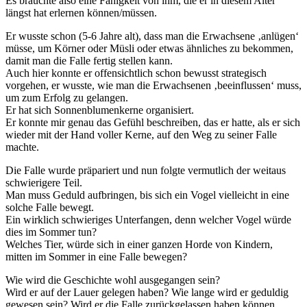
Es brauchte also eine Fähigkeit von ihm, die er in diesem Alter
längst hat erlernen können/müssen.
Er wusste schon (5-6 Jahre alt), dass man die Erwachsene ‚anlügen‘
müsse, um Körner oder Müsli oder etwas ähnliches zu bekommen,
damit man die Falle fertig stellen kann.
Auch hier konnte er offensichtlich schon bewusst strategisch
vorgehen, er wusste, wie man die Erwachsenen ‚beeinflussen‘ muss,
um zum Erfolg zu gelangen.
Er hat sich Sonnenblumenkerne organisiert.
Er konnte mir genau das Gefühl beschreiben, das er hatte, als er sich
wieder mit der Hand voller Kerne, auf den Weg zu seiner Falle
machte.
Die Falle wurde präpariert und nun folgte vermutlich der weitaus
schwierigere Teil.
Man muss Geduld aufbringen, bis sich ein Vogel vielleicht in eine
solche Falle bewegt.
Ein wirklich schwieriges Unterfangen, denn welcher Vogel würde
dies im Sommer tun?
Welches Tier, würde sich in einer ganzen Horde von Kindern,
mitten im Sommer in eine Falle bewegen?
Wie wird die Geschichte wohl ausgegangen sein?
Wird er auf der Lauer gelegen haben? Wie lange wird er geduldig
gewesen sein? Wird er die Falle zurückgelassen haben können,