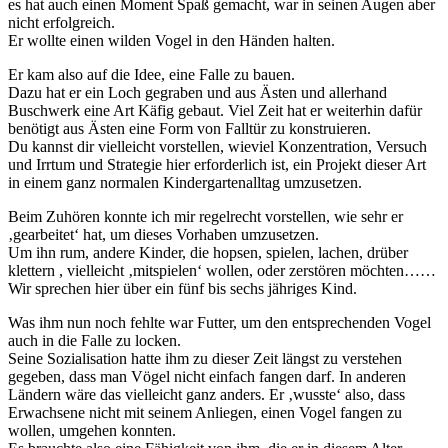
es hat auch einen Moment Spaß gemacht, war in seinen Augen aber
nicht erfolgreich.
Er wollte einen wilden Vogel in den Händen halten.
Er kam also auf die Idee, eine Falle zu bauen.
Dazu hat er ein Loch gegraben und aus Ästen und allerhand
Buschwerk eine Art Käfig gebaut. Viel Zeit hat er weiterhin dafür
benötigt aus Ästen eine Form von Falltür zu konstruieren.
Du kannst dir vielleicht vorstellen, wieviel Konzentration, Versuch
und Irrtum und Strategie hier erforderlich ist, ein Projekt dieser Art
in einem ganz normalen Kindergartenalltag umzusetzen.
Beim Zuhören konnte ich mir regelrecht vorstellen, wie sehr er
‚gearbeitet‘ hat, um dieses Vorhaben umzusetzen.
Um ihn rum, andere Kinder, die hopsen, spielen, lachen, drüber
klettern , vielleicht ‚mitspielen‘ wollen, oder zerstören möchten……
Wir sprechen hier über ein fünf bis sechs jähriges Kind.
Was ihm nun noch fehlte war Futter, um den entsprechenden Vogel
auch in die Falle zu locken.
Seine Sozialisation hatte ihm zu dieser Zeit längst zu verstehen
gegeben, dass man Vögel nicht einfach fangen darf. In anderen
Ländern wäre das vielleicht ganz anders. Er ‚wusste‘ also, dass
Erwachsene nicht mit seinem Anliegen, einen Vogel fangen zu
wollen, umgehen konnten.