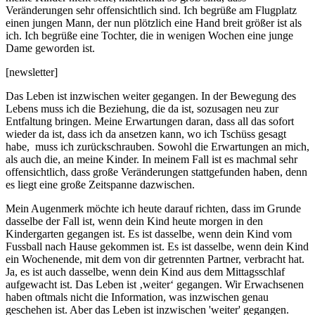
Veränderungen sehr offensichtlich sind. Ich begrüße am Flugplatz
einen jungen Mann, der nun plötzlich eine Hand breit größer ist als
ich. Ich begrüße eine Tochter, die in wenigen Wochen eine junge
Dame geworden ist.
[newsletter]
Das Leben ist inzwischen weiter gegangen. In der Bewegung des
Lebens muss ich die Beziehung, die da ist, sozusagen neu zur
Entfaltung bringen. Meine Erwartungen daran, dass all das sofort
wieder da ist, dass ich da ansetzen kann, wo ich Tschüss gesagt
habe, muss ich zurückschrauben. Sowohl die Erwartungen an mich,
als auch die, an meine Kinder. In meinem Fall ist es machmal sehr
offensichtlich, dass große Veränderungen stattgefunden haben, denn
es liegt eine große Zeitspanne dazwischen.
Mein Augenmerk möchte ich heute darauf richten, dass im Grunde
dasselbe der Fall ist, wenn dein Kind heute morgen in den
Kindergarten gegangen ist. Es ist dasselbe, wenn dein Kind vom
Fussball nach Hause gekommen ist. Es ist dasselbe, wenn dein Kind
ein Wochenende, mit dem von dir getrennten Partner, verbracht hat.
Ja, es ist auch dasselbe, wenn dein Kind aus dem Mittagsschlaf
aufgewacht ist. Das Leben ist ‚weiter‘ gegangen. Wir Erwachsenen
haben oftmals nicht die Information, was inzwischen genau
geschehen ist. Aber das Leben ist inzwischen 'weiter' gegangen.