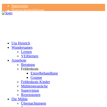
Impressum
Datenschutzerklärung
Kontakt
Rezensionen
Uta Henrich
Wundersames
Lernen
VERlernen
Angebote
Beratung
Feldenkrais
Einzelbehandlung
Gruppe
Feldenkrais Kinder
Mühlengespräche
Supervision
Rezensionen
Die Mühle
Übernachtungen