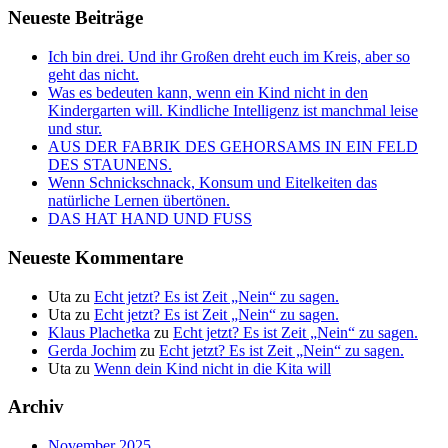
Neueste Beiträge
Ich bin drei. Und ihr Großen dreht euch im Kreis, aber so
geht das nicht.
Was es bedeuten kann, wenn ein Kind nicht in den
Kindergarten will. Kindliche Intelligenz ist manchmal leise
und stur.
AUS DER FABRIK DES GEHORSAMS IN EIN FELD
DES STAUNENS.
Wenn Schnickschnack, Konsum und Eitelkeiten das
natürliche Lernen übertönen.
DAS HAT HAND UND FUSS
Neueste Kommentare
Uta
zu
Echt jetzt? Es ist Zeit „Nein“ zu sagen.
Uta
zu
Echt jetzt? Es ist Zeit „Nein“ zu sagen.
Klaus Plachetka
zu
Echt jetzt? Es ist Zeit „Nein“ zu sagen.
Gerda Jochim
zu
Echt jetzt? Es ist Zeit „Nein“ zu sagen.
Uta
zu
Wenn dein Kind nicht in die Kita will
Archiv
November 2025