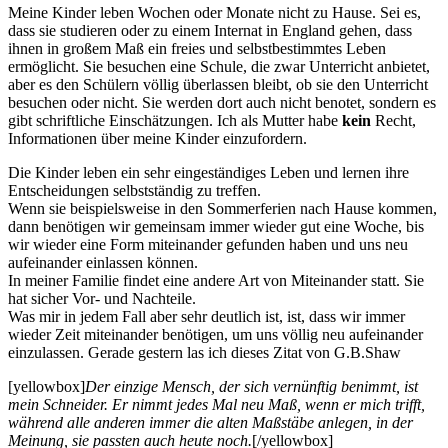
Meine Kinder leben Wochen oder Monate nicht zu Hause. Sei es,
dass sie studieren oder zu einem Internat in England gehen, dass
ihnen in großem Maß ein freies und selbstbestimmtes Leben
ermöglicht. Sie besuchen eine Schule, die zwar Unterricht anbietet,
aber es den Schülern völlig überlassen bleibt, ob sie den Unterricht
besuchen oder nicht. Sie werden dort auch nicht benotet, sondern es
gibt schriftliche Einschätzungen. Ich als Mutter habe
kein
Recht,
Informationen über meine Kinder einzufordern.
Die Kinder leben ein sehr eingeständiges Leben und lernen ihre
Entscheidungen selbstständig zu treffen.
Wenn sie beispielsweise in den Sommerferien nach Hause kommen,
dann benötigen wir gemeinsam immer wieder gut eine Woche, bis
wir wieder eine Form miteinander gefunden haben und uns neu
aufeinander einlassen können.
In meiner Familie findet eine andere Art von Miteinander statt. Sie
hat sicher Vor- und Nachteile.
Was mir in jedem Fall aber sehr deutlich ist, ist, dass wir immer
wieder Zeit miteinander benötigen, um uns völlig neu aufeinander
einzulassen. Gerade gestern las ich dieses Zitat von G.B.Shaw
[yellowbox]
Der einzige Mensch, der sich vernünftig benimmt, ist
mein Schneider. Er nimmt jedes Mal neu Maß, wenn er mich trifft,
während alle anderen immer die alten Maßstäbe anlegen, in der
Meinung, sie passten auch heute noch.
[/yellowbox]