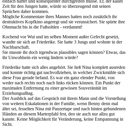
einfach härter und konsequenter durchgreifen müsse. Er, der kaum
Zeit für den Jungen hatte, würde so überzeugend mit seinen
Sprüchen daher kommen.
Mögliche Kommentare ihres Mannes hatten noch zusätzlich ihr
destruktives Kopfkino angeregt und sie verunsichert. Sie spürte ihre
Ohnmacht bis in die Fußsohlen - verdammt!
Kochend vor Wut und im selben Moment außer Gefecht gesetzt,
wandte sie sich an Friederike. Sie hatte 3 Jungs und wohnte in der
Nachbarschaft.
Sie musste ihr doch irgendwas plausibles sagen können? Etwas, das
ihr Unwohlsein ein wenig lindern würde?
Friederike hatte sich alles angehört. Sie ließ Nina komplett ausreden
und konnte richtig gut nachvollziehen, in welcher Zwickmühle sich
diese Frau gerade befand. Es war ein ganz elender Punkt, von
weder nach rechts noch nach links rücken können. Ein Punkt der
maximalen Entfernung zu einer gewissen Souveränität im
Erziehungsalltag.
Der Ausblick auf das Gespräch mit ihrem Mann und die Vorstellung
von weitern Eskalationen in der Familie, wenn Benny denn mal
älter sei, fesselten Nina mit Panzertape und nach hinten gebundenen
Händen an diesem Marterpfahl fest, den sie auch nur allzu gut
kannte. Keine Möglichkeit für Veränderung, keine Entspannung in
Sicht.