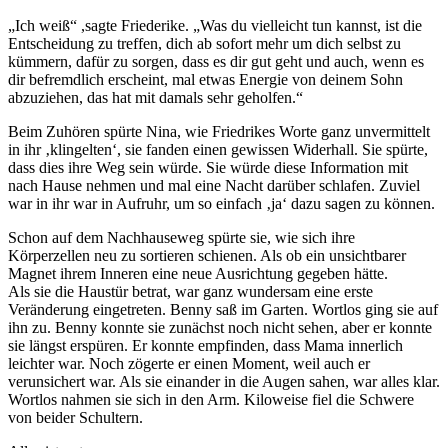
„Ich weiß“ ,sagte Friederike. „Was du vielleicht tun kannst, ist die
Entscheidung zu treffen, dich ab sofort mehr um dich selbst zu
kümmern, dafür zu sorgen, dass es dir gut geht und auch, wenn es
dir befremdlich erscheint, mal etwas Energie von deinem Sohn
abzuziehen, das hat mit damals sehr geholfen.“
Beim Zuhören spürte Nina, wie Friedrikes Worte ganz unvermittelt
in ihr ‚klingelten‘, sie fanden einen gewissen Widerhall. Sie spürte,
dass dies ihre Weg sein würde. Sie würde diese Information mit
nach Hause nehmen und mal eine Nacht darüber schlafen. Zuviel
war in ihr war in Aufruhr, um so einfach ‚ja‘ dazu sagen zu können.
Schon auf dem Nachhauseweg spürte sie, wie sich ihre
Körperzellen neu zu sortieren schienen. Als ob ein unsichtbarer
Magnet ihrem Inneren eine neue Ausrichtung gegeben hätte.
Als sie die Haustür betrat, war ganz wundersam eine erste
Veränderung eingetreten. Benny saß im Garten. Wortlos ging sie auf
ihn zu. Benny konnte sie zunächst noch nicht sehen, aber er konnte
sie längst erspüren. Er konnte empfinden, dass Mama innerlich
leichter war. Noch zögerte er einen Moment, weil auch er
verunsichert war. Als sie einander in die Augen sahen, war alles klar.
Wortlos nahmen sie sich in den Arm. Kiloweise fiel die Schwere
von beider Schultern.