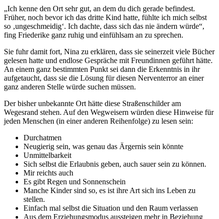
„Ich kenne den Ort sehr gut, an dem du dich gerade befindest.
Früher, noch bevor ich das dritte Kind hatte, fühlte ich mich selbst
so ‚ungeschmeidig‘. Ich dachte, dass sich das nie ändern würde“,
fing Friederike ganz ruhig und einfühlsam an zu sprechen.
Sie fuhr damit fort, Nina zu erklären, dass sie seinerzeit viele Bücher
gelesen hatte und endlose Gespräche mit Freundinnen geführt hätte.
An einem ganz bestimmten Punkt sei dann die Erkenntnis in ihr
aufgetaucht, dass sie die Lösung für diesen Nerventerror an einer
ganz anderen Stelle würde suchen müssen.
Der bisher unbekannte Ort hätte diese Straßenschilder am
Wegesrand stehen. Auf den Wegweisern würden diese Hinweise für
jeden Menschen (in einer anderen Reihenfolge) zu lesen sein:
Durchatmen
Neugierig sein, was genau das Ärgernis sein könnte
Unmittelbarkeit
Sich selbst die Erlaubnis geben, auch sauer sein zu können.
Mir reichts auch
Es gibt Regen und Sonnenschein
Manche Kinder sind so, es ist ihre Art sich ins Leben zu
stellen.
Einfach mal selbst die Situation und den Raum verlassen
Aus dem Erziehungsmodus aussteigen mehr in Beziehung