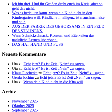
Ich bin drei. Und ihr Großen dreht euch im Kreis, aber so
geht das nicht.
Was es bedeuten kann, wenn ein Kind nicht in den
Kindergarten will. Kindliche Intelligenz ist manchmal leise
und stur.
AUS DER FABRIK DES GEHORSAMS IN EIN FELD
DES STAUNENS.
Wenn Schnickschnack, Konsum und Eitelkeiten das
natürliche Lernen übertönen.
DAS HAT HAND UND FUSS
Neueste Kommentare
Uta
zu
Echt jetzt? Es ist Zeit „Nein“ zu sagen.
Uta
zu
Echt jetzt? Es ist Zeit „Nein“ zu sagen.
Klaus Plachetka
zu
Echt jetzt? Es ist Zeit „Nein“ zu sagen.
Gerda Jochim
zu
Echt jetzt? Es ist Zeit „Nein“ zu sagen.
Uta
zu
Wenn dein Kind nicht in die Kita will
Archiv
November 2025
Oktober 2025
September 2025