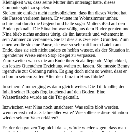
Kleinigkeit war, dass seine Mutter ihm untersagt hatte, dieses
Computerspiel zu spielen.
Sie konnte einfach nicht nachvollziehen, dass ihn dieses Verbot hat
die Fasson verlieren lassen. Er wütete im Wohnzimmer umher,
schrie laut durch die Gegend und hatte sogar Mutters iPad auf den
Boden geknallt. Die Situation war völlig aus dem Ruder geraten und
Nina blieb nichts anderes übrig, als ihn lautstark und vehement in
sein Zimmer zu verbannen. Sie tat dies aus zweierlei Gründen. Zum
einen wollte sie eine Pause, sie war so sehr mit ihrem Latein am
Ende, dass sie sich nicht anders zu helfen wusste, als der Situation in
irgendeiner Weise einen Stop-Riegel zu verpassen.
Zum zweiten war es die am Ende ihrer Scala liegende Möglichkeit,
ein letztes Quentchen Erziehung walten zu lassen. Sie musste Benny
irgendwie zur Ordnung rufen. Es ging doch nicht so weiter, dass er
schon in seinem zarten Alter den Tanz im Haus führte?
In seinem Zimmer ging es dann gleich weiter. Die Tür knallte, der
Inhalt seiner Regals flog krachend auf den Boden. Eine
Wasserflasche wurde an die Tür geknallt.
Inzwischen war Nina noch unsicherer. Was sollte bloß werden,
wenn er erst mal 2- 3 Jahre älter wäre? Wie sollte sie diese Situation
wieder seinem Vater erklären?
Er, der den ganzen Tag nicht da ist, würde wieder sagen, dass man