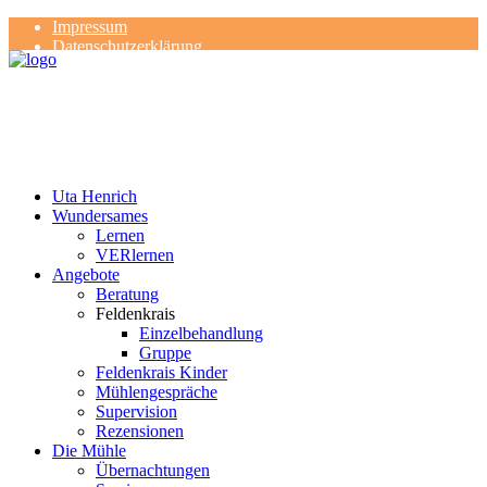
Impressum
Datenschutzerklärung
Kontakt
Rezensionen
Uta Henrich
Wundersames
Lernen
VERlernen
Angebote
Beratung
Feldenkrais
Einzelbehandlung
Gruppe
Feldenkrais Kinder
Mühlengespräche
Supervision
Rezensionen
Die Mühle
Übernachtungen