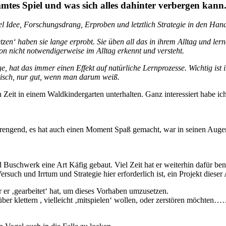
mmtes Spiel und was sich alles dahinter verbergen kann
l Idee, Forschungsdrang, Erproben und letztlich Strategie in den Hand
tzen‘ haben sie lange erprobt. Sie üben all das in ihrem Alltag und ler
on nicht notwendigerweise im Alltag erkennt und versteht.
e, hat das immer einen Effekt auf natürliche Lernprozesse. Wichtig is
tisch, nur gut, wenn man darum weiß.
eit in einem Waldkindergarten unterhalten. Ganz interessiert habe ich 
rengend, es hat auch einen Moment Spaß gemacht, war in seinen Augen 
Buschwerk eine Art Käfig gebaut. Viel Zeit hat er weiterhin dafür benö
Versuch und Irrtum und Strategie hier erforderlich ist, ein Projekt die
r er ‚gearbeitet‘ hat, um dieses Vorhaben umzusetzen.
über klettern , vielleicht ‚mitspielen‘ wollen, oder zerstören möchten