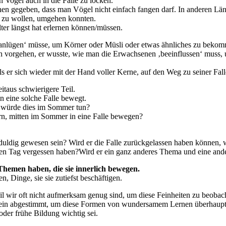
 Vogel auch in die Falle zu locken.
tehen gegeben, dass man Vögel nicht einfach fangen darf. In anderen Län
n zu wollen, umgehen konnten.
lter längst hat erlernen können/müssen.
‚anlügen‘ müsse, um Körner oder Müsli oder etwas ähnliches zu bekomme
sch vorgehen, er wusste, wie man die Erwachsenen ‚beeinflussen‘ muss,
ls er sich wieder mit der Hand voller Kerne, auf den Weg zu seiner Fal
itaus schwierigere Teil.
n eine solche Falle bewegt.
l würde dies im Sommer tun?
rn, mitten im Sommer in eine Falle bewegen?
eduldig gewesen sein? Wird er die Falle zurückgelassen haben können
ten Tag vergessen haben?Wird er ein ganz anderes Thema und eine an
 Themen haben, die sie innerlich bewegen.
n, Dinge, sie sie zutiefst beschäftigen.
il wir oft nicht aufmerksam genug sind, um diese Feinheiten zu beobac
 fein abgestimmt, um diese Formen von wundersamem Lernen überhau
oder frühe Bildung wichtig sei.