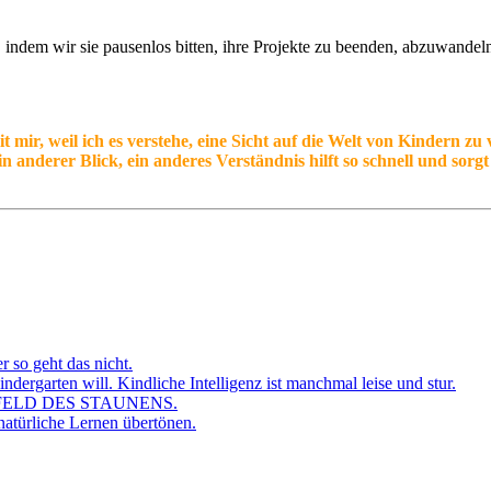
, indem wir sie pausenlos bitten, ihre Projekte zu beenden, abzuwandeln
ir, weil ich es verstehe, eine Sicht auf die Welt von Kindern zu v
n anderer Blick, ein anderes Verständnis hilft so schnell und sorg
r so geht das nicht.
dergarten will. Kindliche Intelligenz ist manchmal leise und stur.
FELD DES STAUNENS.
atürliche Lernen übertönen.