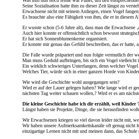
Was ihm nun noch fehlte war Futter, um den entsprechenden
Seine Sozialisation hatte ihm zu dieser Zeit längst zu vers
Erwachsene nicht mit seinem Anliegen, einen Vogel fange
Es brauchte also eine Fähigkeit von ihm, die er in diesem A
Er wusste schon (5-6 Jahre alt), dass man die Erwachsene 
Auch hier konnte er offensichtlich schon bewusst strategi
Er hat sich Sonnenblumenkerne organisiert.
Er konnte mir genau das Gefühl beschreiben, das er hatte, a
Die Falle wurde präpariert und nun folgte vermutlich der we
Man muss Geduld aufbringen, bis sich ein Vogel vielleicht i
Ein wirklich schwieriges Unterfangen, denn welcher Voge
Welches Tier, würde sich in einer ganzen Horde von Kinde
Wie wird die Geschichte wohl ausgegangen sein?
Wird er auf der Lauer gelegen haben? Wie lange wird er g
nächsten Tag weiter schauen wollen,? Wird er es am nächs
Die kleine Geschichte habe ich dir erzählt, weil Kinder
Längst haben sie Projekte, Dinge, die sie herausfinden wolle
Wir Erwachsenen kriegen so viel davon leider nicht mit, we
Wir haben unsere Aufmerksamkeitskanäle oft genug nicht
einzigartige Lernen nicht mit und meinen dann, das Schule 