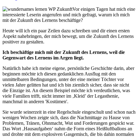
Vor einigen Tagen hat mich eine
interessierte Leserin angerufen und mich gefragt, warum ich mich
mit der Zukunft des Lernens beschäftige?
Heute will ich ein paar Zeilen dazu schreiben und dir einen ersten
Aspekt nahebringen, der mich bewegt, um die Zukunft des Lernens
positiver zu gestalten.
Ich beschäftige mich mit der Zukunft des Lernens, weil die
Gegenwart des Lernens im Argen liegt.
Natürlich habe ich meine eigene, persönliche Geschichte darin, aber
beginnen möchte ich diesen gedanklichen Ausflug mit den
unmittelbaren Bedingungen, unter der eine meiner Töchter vor
vielen Jahre gelitten hat und ich bin ziemlich sicher, dass sie nicht
die Einzige ist. An diesem Beispiel möchte ich verdeutlichen, was
viele Familien trifft, nicht immer im ‚Kleid’ der Legasthenie,
manchmal in anderen 'Kostümen'.
Sie wurde seinerzeit in eine Regelschule eingeschult und schon nach
wenigen Wochen zeigte sich, dass die Nachmittage zu Hause von
Problemen, Tränen, Ohnmacht, Wut und Forderungen gespickt war.
Das Wort ‚Hausaufgaben‘ nahm die Form eines Heißluftballons an
und drohte mit dem explosiven Gasgemisch, die bis dahin normalen