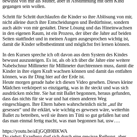
bewusst von mir als Mutter, aber in Abstimmung mit dem Kind
gegangen sein wollen.
Schritt für Schritt durchlaufen die Kinder so ihre Ablösung von mir,
nicht alleine durch ihre Entscheidungen und Bedürfnisse, sondern
auch aktiv von mir gestaltet. Diese Lösung und das Hineinwachsen
in den eigenen Raum, ist ein Prozess, der über die Jahre auf beiden
Seiten stattfindet und in meinen Augen ausgesprochen wichtig ist,
damit die Kinder selbstbestimmt und möglichst frei lernen können.
In den Kursen spreche ich oft davon aus dem System des Kindes
bewusst auszusteigen. Es ist, als ob ich über die Jahre eine weitere
Nabelschnur Millimeter für Millimeter durchtrennen muss, damit die
Kinder in ihre eigen Kraft wachsen können und damit das entfalten
können, was ihr Ding hier auf der Erde ist.
Heute morgen gerade habe ich diesen Video gesehen. Dieses kleine
Mädchen verkörpert so einzigartig, was in ihr steckt und was sich
ausdrücken möchte. Sie hat mit Ballet begonnen, heraus gefunden,
dass das nichts für sie war und hat einen anderen Weg
eingeschlagen. Ihre Eltern haben wahrscheinlich nicht „auf ihr
gesessen“ und ihr erklärt, wie wichtig es gewesen wäre, weiterhin
Ballet zu betreiben, weil sie ihnen im Tütü so gut gefallen hat und
das man einmal fertig macht, was man begonnen hat, usw….
https://youtu.be/aEjGQB9BKWA
Du siehst: Exzellenz darf sich durch eine gewisse Reibung, aber