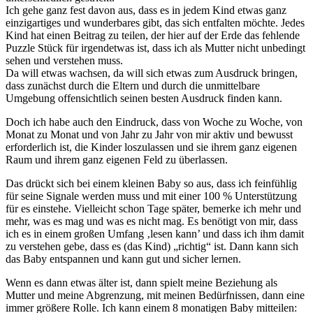
Ich gehe ganz fest davon aus, dass es in jedem Kind etwas ganz
einzigartiges und wunderbares gibt, das sich entfalten möchte. Jedes
Kind hat einen Beitrag zu teilen, der hier auf der Erde das fehlende
Puzzle Stück für irgendetwas ist, dass ich als Mutter nicht unbedingt
sehen und verstehen muss.
Da will etwas wachsen, da will sich etwas zum Ausdruck bringen,
dass zunächst durch die Eltern und durch die unmittelbare
Umgebung offensichtlich seinen besten Ausdruck finden kann.
Doch ich habe auch den Eindruck, dass von Woche zu Woche, von
Monat zu Monat und von Jahr zu Jahr von mir aktiv und bewusst
erforderlich ist, die Kinder loszulassen und sie ihrem ganz eigenen
Raum und ihrem ganz eigenen Feld zu überlassen.
Das drückt sich bei einem kleinen Baby so aus, dass ich feinfühlig
für seine Signale werden muss und mit einer 100 % Unterstützung
für es einstehe. Vielleicht schon Tage später, bemerke ich mehr und
mehr, was es mag und was es nicht mag. Es benötigt von mir, dass
ich es in einem großen Umfang ‚lesen kann’ und dass ich ihm damit
zu verstehen gebe, dass es (das Kind) „richtig“ ist. Dann kann sich
das Baby entspannen und kann gut und sicher lernen.
Wenn es dann etwas älter ist, dann spielt meine Beziehung als
Mutter und meine Abgrenzung, mit meinen Bedürfnissen, dann eine
immer größere Rolle. Ich kann einem 8 monatigen Baby mitteilen: