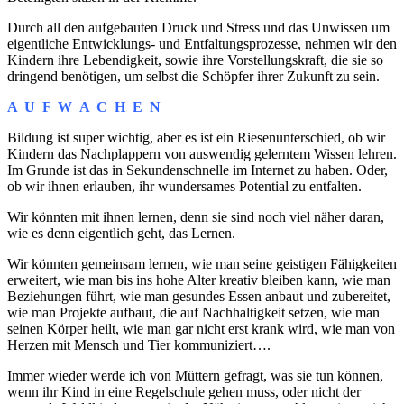
Durch all den aufgebauten Druck und Stress und das Unwissen um
eigentliche Entwicklungs- und Entfaltungsprozesse, nehmen wir den
Kindern ihre Lebendigkeit, sowie ihre Vorstellungskraft, die sie so
dringend benötigen, um selbst die Schöpfer ihrer Zukunft zu sein.
A U F W A C H E N
Bildung ist super wichtig, aber es ist ein Riesenunterschied, ob wir
Kindern das Nachplappern von auswendig gelerntem Wissen lehren.
Im Grunde ist das in Sekundenschnelle im Internet zu haben. Oder,
ob wir ihnen erlauben, ihr wundersames Potential zu entfalten.
Wir könnten mit ihnen lernen, denn sie sind noch viel näher daran,
wie es denn eigentlich geht, das Lernen.
Wir könnten gemeinsam lernen, wie man seine geistigen Fähigkeiten
erweitert, wie man bis ins hohe Alter kreativ bleiben kann, wie man
Beziehungen führt, wie man gesundes Essen anbaut und zubereitet,
wie man Projekte aufbaut, die auf Nachhaltigkeit setzen, wie man
seinen Körper heilt, wie man gar nicht erst krank wird, wie man von
Herzen mit Mensch und Tier kommuniziert….
Immer wieder werde ich von Müttern gefragt, was sie tun können,
wenn ihr Kind in eine Regelschule gehen muss, oder nicht der