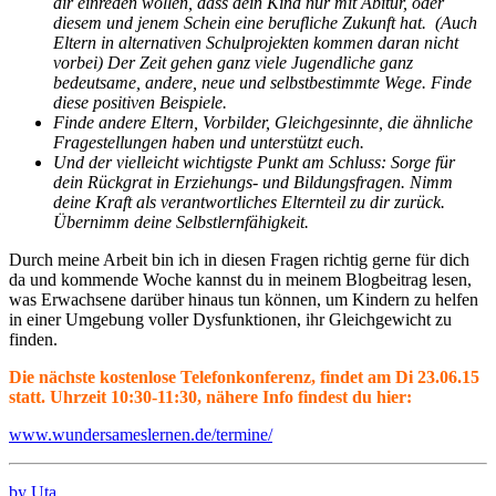
dir einreden wollen, dass dein Kind nur mit Abitur, oder
diesem und jenem Schein eine berufliche Zukunft hat. (Auch
Eltern in alternativen Schulprojekten kommen daran nicht
vorbei) Der Zeit gehen ganz viele Jugendliche ganz
bedeutsame, andere, neue und selbstbestimmte Wege. Finde
diese positiven Beispiele.
Finde andere Eltern, Vorbilder, Gleichgesinnte, die ähnliche
Fragestellungen haben und unterstützt euch.
Und der vielleicht wichtigste Punkt am Schluss: Sorge für
dein Rückgrat in Erziehungs- und Bildungsfragen. Nimm
deine Kraft als verantwortliches Elternteil zu dir zurück.
Übernimm deine Selbstlernfähigkeit.
Durch meine Arbeit bin ich in diesen Fragen richtig gerne für dich
da und kommende Woche kannst du in meinem Blogbeitrag lesen,
was Erwachsene darüber hinaus tun können, um Kindern zu helfen
in einer Umgebung voller Dysfunktionen, ihr Gleichgewicht zu
finden.
Die nächste kostenlose Telefonkonferenz, findet am Di 23.06.15
statt. Uhrzeit 10:30-11:30, nähere Info findest du hier:
www.wundersameslernen.de/termine/
by Uta