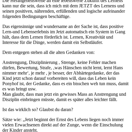
Die Herangehensweise an eine lebenswerte Zukunft des Lernens
kann nur die sein, dass ich mich mit dem JETZT des Lernens und
seinen positiven, nährenden, erfüllenden und logische aufeinander
folgenden Bedingungen beschäftige.
Das eigensinnige und wundersame an der Sache ist, dass positive
Lern-und Lebenserlebnis im Jetzt automatisch ein System in Gang
hält, dass dem Lernen förderlich ist. Lernen, Kreativität und
Interesse für die Dinge, werden damit ein Selbstläufer.
Dem entgegen stehen all die alten Gedanken von:
Anstrengung, Disziplinierung , Strenge, keine Fehler machen
dürfen, Bewertung, Strafe, ‚was Hänschen nicht lernt, lernt Hans
nimmer mehr‘, je mehr , je besser, der Abhärtegedanke, der das
Kind jetzt schon darauf vorbereiten will, dass das Leben kein
Ponyhof ist, der Gedanke, dass es ein bisschen weh tun muss, damit
es was bringt usw.
Man glaubt, dass man jetzt ein gewisses Mass an Anstrengung und
Disziplin einbringen müsste, damit es später alles leichter fällt.
Ist das wirklich so? Glaubst du daran?
Sätze wie: „Jetzt beginnt der Ernst des Lebens liegen noch immer
vielen Erwachsenen direkt auf der Zunge, wenn die Einschulung
der Kinder ansteht.