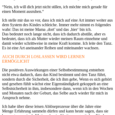
“Nein, ich will dich jetzt nicht stillen, ich möchte mich gerade für
einen Moment ausruhen.“
Ich stelle mir das so vor, dass ich mich auf eine Art immer weiter aus
dem System des Kindes schleiche. Immer mehr nimmt es folgendes
wahr: Das ist meine Mama ‚dort’ und das ‚hier‘ bin ich.
Das bedeutet noch lange nicht, dass ich dadurch abstille, aber es
bedeutet, dass ich als Mutter wieder meinen Raum einnehme und
damit wieder schrittweise in meine Kraft komme. Ich leite den Tanz.
Es ist eine Art aneinander Reiben und miteinander wachsen.
AUCH DURCH LOSLASSEN WIRD LERNEN
ERMÖGLICHT
Die positiven Auswirkungen einer Selbstbestimmung entstehen
nicht etwa dadurch, dass das Kind bestimmt und den Tanz führt,
sondern durch die Sicherheit, die ich ihm gebe, Wenn es sich gehört
und gesehen fühlt wächst eine Eigenständigkeit gekoppelt an eine
Selbstsicherheit in ihm, insbesondere dann, wenn ich in den Wochen
und Monaten nach der Geburt, das Selbe auch wieder für mich in
Anspruch nehme.
Ich habe über diese leisen Ablöseprozesse über die Jahre eine
Menge Erfahrung sammeln dürfen und kann heute sagen, dass sie