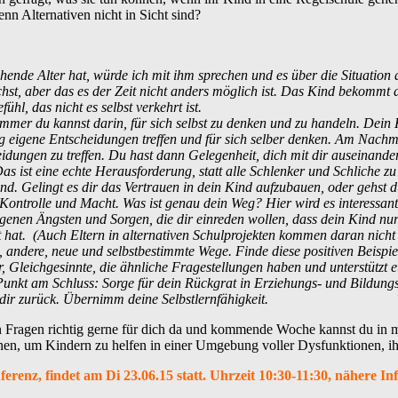
nn Alternativen nicht in Sicht sind?
hende Alter hat, würde ich mit ihm sprechen und es über die Situation a
chst, aber das es der Zeit nicht anders möglich ist. Das Kind bekommt 
ühl, das nicht es selbst verkehrt ist.
mmer du kannst darin, für sich selbst zu denken und zu handeln. Dein 
g eigene Entscheidungen treffen und für sich selber denken. Am Nachmi
dungen zu treffen. Du hast dann Gelegenheit, dich mit dir auseinander
s ist eine echte Herausforderung, statt alle Schlenker und Schliche 
d. Gelingt es dir das Vertrauen in dein Kind aufzubauen, oder gehst
n Kontrolle und Macht. Was ist genau dein Weg? Hier wird es interessan
igenen Ängsten und Sorgen, die dir einreden wollen, dass dein Kind nu
t hat. (Auch Eltern in alternativen Schulprojekten kommen daran nicht 
andere, neue und selbstbestimmte Wege. Finde diese positiven Beispie
r, Gleichgesinnte, die ähnliche Fragestellungen haben und unterstützt 
 Punkt am Schluss: Sorge für dein Rückgrat in Erziehungs- und Bildung
 dir zurück. Übernimm deine Selbstlernfähigkeit.
en Fragen richtig gerne für dich da und kommende Woche kannst du in 
en, um Kindern zu helfen in einer Umgebung voller Dysfunktionen, ih
erenz, findet am Di 23.06.15 statt. Uhrzeit 10:30-11:30, nähere Inf