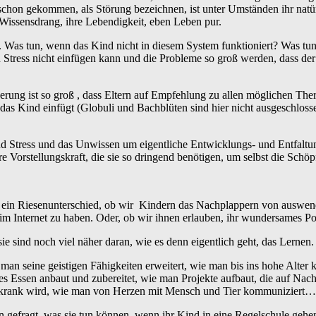
 schon gekommen, als Störung bezeichnen, ist unter Umständen ihr nat
 Wissensdrang, ihre Lebendigkeit, eben Leben pur.
ß. Was tun, wenn das Kind nicht in diesem System funktioniert? Was tun
 Stress nicht einfügen kann und die Probleme so groß werden, dass der
rung ist so groß , dass Eltern auf Empfehlung zu allen möglichen Th
s Kind einfügt (Globuli und Bachblüten sind hier nicht ausgeschlossen)
d Stress und das Unwissen um eigentliche Entwicklungs- und Entfalt
e Vorstellungskraft, die sie so dringend benötigen, um selbst die Schöpf
ist ein Riesenunterschied, ob wir Kindern das Nachplappern von auswen
m Internet zu haben. Oder, ob wir ihnen erlauben, ihr wundersames Pote
ie sind noch viel näher daran, wie es denn eigentlich geht, das Lernen.
an seine geistigen Fähigkeiten erweitert, wie man bis ins hohe Alter 
 Essen anbaut und zubereitet, wie man Projekte aufbaut, die auf Nachh
st krank wird, wie man von Herzen mit Mensch und Tier kommuniziert…
gefragt, was sie tun können, wenn ihr Kind in eine Regelschule gehen