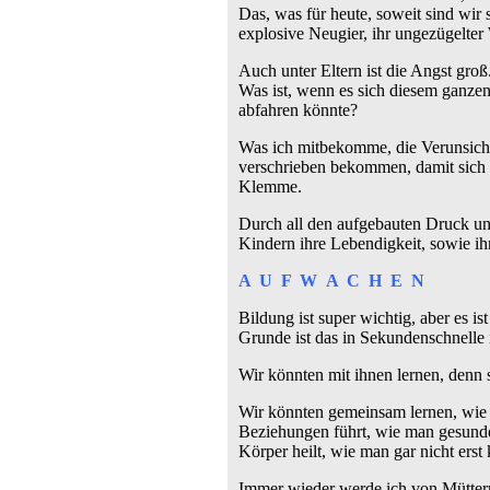
Das, was für heute, soweit sind wir
explosive Neugier, ihr ungezügelter
Auch unter Eltern ist die Angst gro
Was ist, wenn es sich diesem ganzen
abfahren könnte?
Was ich mitbekomme, die Verunsiche
verschrieben bekommen, damit sich da
Klemme.
Durch all den aufgebauten Druck un
Kindern ihre Lebendigkeit, sowie ihr
A U F W A C H E N
Bildung ist super wichtig, aber es 
Grunde ist das in Sekundenschnelle i
Wir könnten mit ihnen lernen, denn s
Wir könnten gemeinsam lernen, wie m
Beziehungen führt, wie man gesundes
Körper heilt, wie man gar nicht er
Immer wieder werde ich von Müttern 