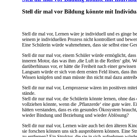
Stell dir mal vor Bildung könnte mit Individ
Stell dir mal vor, Lernen wäre je individuell und es ginge 
seinem je individuellen Prozess nicht kontrolliert und bewer
Eine Schülerin würde wahrnehmen, dass sie selbst eine Ges
Stell dir nur mal vor, einem Schüler würde ermöglicht, das
inneren Motor, das was ihm ‚die Luft in die Reifen‘ gibt. W
darüberhinaus vor, er hätte die Freiheit nach einer gewissen
Langsam würde er sich von dem ersten Feld lösen, dass ihn 
Wissen knüpfen und man müsste ihn nicht mal dazu antreibe
Stell dir nur mal vor, Lernprozesse wären im positiven mit
stände.
Stell dir nur mal vor, die Schülerin könnte lernen, ohne d
vollziehen könnte, wenn die ‚Pflanzerde‘ eine gute wäre. E
hätten verstanden, dass es ein gesundes Ökosystem brauch
wieder Bindung und Beziehung und wieder Ablösung?
Stell dir nur mal vor, Lernen wäre auch bei den älteren Ki
sie forschen können uns sich ausprobieren können. Eine Str
zu entfernen? Ein Struktur, die sie in sich aufnehmen würde,