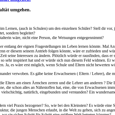
ualtät umgehen.
beim Lernen, (auch in Schulen) um den einzelnen Schüler? Stell dir vor,
tet, sondern begleitet?
talterin wäre, nicht eine Person, die Weisungen entgegennimmt?
s er entlang der eignen Fragestellungen im Leben lernen könnte. Mal An
enn er diesem seinem Antrieb folgen könnte, wäre er zufrieden und würd
 Zeit seine Interessen zu ändern. Plötzlich würde er rausfinden, dass er 
so sehr inspiriert hat und er würde sich nun diesem Feld widmen. Er wü
n. Ja, es wäre erst möglich, wenn Schule und Eltern nicht bewerten w
einander verwoben. Es gäbe keine Erwachsenen ( Eltern / Lehrer), die 
as die Eltern am einen Ärmchen zerren und die Lehrer am anderen ? Die
ine, die schon alles an Nährstoffen hat, eine, die von Erwachsenen imme
t, vielschichtig, natürlich, eingebunden und verstanden? Ein wunder
ndern viel Praxis bezogener? So, wie bei den Kleinsten? Es würde eine 
uktur, die jungen Menschen erlaubt, in die Welt zu gehen, sich zu ang
 wo sie sicher Schritt für Schritt eine größere Welt betreten könnten?