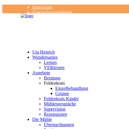
Impressum
Datenschutzerklärung
Kontakt
Rezensionen
Uta Henrich
Wundersames
Lernen
VERlernen
Angebote
Beratung
Feldenkrais
Einzelbehandlung
Gruppe
Feldenkrais Kinder
Mühlengespräche
Supervision
Rezensionen
Die Mühle
Übernachtungen