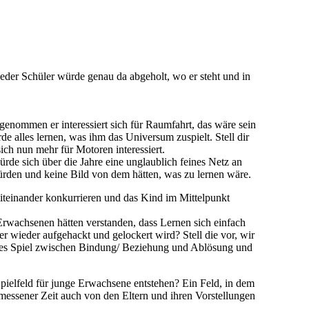
 jeder Schüler würde genau da abgeholt, wo er steht und in
genommen er interessiert sich für Raumfahrt, das wäre sein
e alles lernen, was ihm das Universum zuspielt. Stell dir
sich nun mehr für Motoren interessiert.
rde sich über die Jahre eine unglaublich feines Netz an
ürden und keine Bild von dem hätten, was zu lernen wäre.
miteinander konkurrieren und das Kind im Mittelpunkt
 Erwachsenen hätten verstanden, dass Lernen sich einfach
r wieder aufgehackt und gelockert wird? Stell die vor, wir
sames Spiel zwischen Bindung/ Beziehung und Ablösung und
Spielfeld für junge Erwachsene entstehen? Ein Feld, in dem
emessener Zeit auch von den Eltern und ihren Vorstellungen