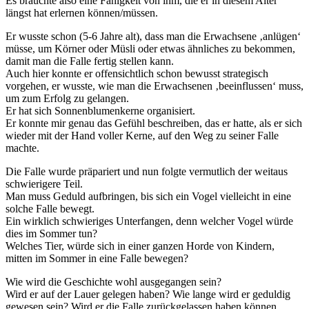
Es brauchte also eine Fähigkeit von ihm, die er in diesem Alter
längst hat erlernen können/müssen.
Er wusste schon (5-6 Jahre alt), dass man die Erwachsene ‚anlügen‘
müsse, um Körner oder Müsli oder etwas ähnliches zu bekommen,
damit man die Falle fertig stellen kann.
Auch hier konnte er offensichtlich schon bewusst strategisch
vorgehen, er wusste, wie man die Erwachsenen ‚beeinflussen‘ muss,
um zum Erfolg zu gelangen.
Er hat sich Sonnenblumenkerne organisiert.
Er konnte mir genau das Gefühl beschreiben, das er hatte, als er sich
wieder mit der Hand voller Kerne, auf den Weg zu seiner Falle
machte.
Die Falle wurde präpariert und nun folgte vermutlich der weitaus
schwierigere Teil.
Man muss Geduld aufbringen, bis sich ein Vogel vielleicht in eine
solche Falle bewegt.
Ein wirklich schwieriges Unterfangen, denn welcher Vogel würde
dies im Sommer tun?
Welches Tier, würde sich in einer ganzen Horde von Kindern,
mitten im Sommer in eine Falle bewegen?
Wie wird die Geschichte wohl ausgegangen sein?
Wird er auf der Lauer gelegen haben? Wie lange wird er geduldig
gewesen sein? Wird er die Falle zurückgelassen haben können,