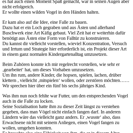
es hat auch einen Moment Spaß gemacht, war in seinen Augen aber
nicht erfolgreich.
Er wollte einen wilden Vogel in den Händen halten.
Er kam also auf die Idee, eine Falle zu bauen.
Dazu hat er ein Loch gegraben und aus Ästen und allerhand
Buschwerk eine Art Käfig gebaut. Viel Zeit hat er weiterhin dafür
benötigt aus Ästen eine Form von Falltür zu konstruieren.
Du kannst dir vielleicht vorstellen, wieviel Konzentration, Versuch
und Irrtum und Strategie hier erforderlich ist, ein Projekt dieser Art
in einem ganz normalen Kindergartenalltag umzusetzen.
Beim Zuhören konnte ich mir regelrecht vorstellen, wie sehr er
‚gearbeitet‘ hat, um dieses Vorhaben umzusetzen.
Um ihn rum, andere Kinder, die hopsen, spielen, lachen, drüber
klettern , vielleicht ‚mitspielen‘ wollen, oder zerstören möchten……
Wir sprechen hier über ein fünf bis sechs jähriges Kind.
Was ihm nun noch fehlte war Futter, um den entsprechenden Vogel
auch in die Falle zu locken.
Seine Sozialisation hatte ihm zu dieser Zeit längst zu verstehen
gegeben, dass man Vögel nicht einfach fangen darf. In anderen
Ländern wäre das vielleicht ganz anders. Er ‚wusste‘ also, dass
Erwachsene nicht mit seinem Anliegen, einen Vogel fangen zu
wollen, umgehen konnten.