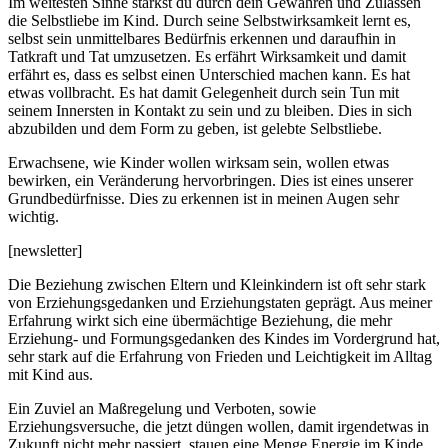
Im weitesten Sinne stärkst du durch dein Gewähren und Zulassen
die Selbstliebe im Kind. Durch seine Selbstwirksamkeit lernt es,
selbst sein unmittelbares Bedürfnis erkennen und daraufhin in
Tatkraft und Tat umzusetzen. Es erfährt Wirksamkeit und damit
erfährt es, dass es selbst einen Unterschied machen kann. Es hat
etwas vollbracht. Es hat damit Gelegenheit durch sein Tun mit
seinem Innersten in Kontakt zu sein und zu bleiben. Dies in sich
abzubilden und dem Form zu geben, ist gelebte Selbstliebe.
Erwachsene, wie Kinder wollen wirksam sein, wollen etwas
bewirken, ein Veränderung hervorbringen. Dies ist eines unserer
Grundbedürfnisse. Dies zu erkennen ist in meinen Augen sehr
wichtig.
[newsletter]
Die Beziehung zwischen Eltern und Kleinkindern ist oft sehr stark
von Erziehungsgedanken und Erziehungstaten geprägt. Aus meiner
Erfahrung wirkt sich eine übermächtige Beziehung, die mehr
Erziehung- und Formungsgedanken des Kindes im Vordergrund hat,
sehr stark auf die Erfahrung von Frieden und Leichtigkeit im Alltag
mit Kind aus.
Ein Zuviel an Maßregelung und Verboten, sowie
Erziehungsversuche, die jetzt düngen wollen, damit irgendetwas in
Zukunft nicht mehr passiert, stauen eine Menge Energie im Kinde