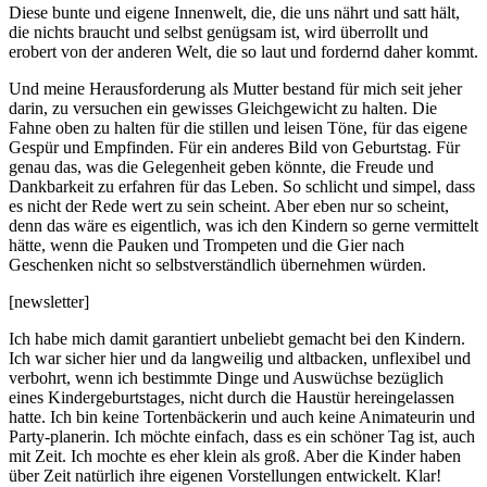
Diese bunte und eigene Innenwelt, die, die uns nährt und satt hält,
die nichts braucht und selbst genügsam ist, wird überrollt und
erobert von der anderen Welt, die so laut und fordernd daher kommt.
Und meine Herausforderung als Mutter bestand für mich seit jeher
darin, zu versuchen ein gewisses Gleichgewicht zu halten. Die
Fahne oben zu halten für die stillen und leisen Töne, für das eigene
Gespür und Empfinden. Für ein anderes Bild von Geburtstag. Für
genau das, was die Gelegenheit geben könnte, die Freude und
Dankbarkeit zu erfahren für das Leben. So schlicht und simpel, dass
es nicht der Rede wert zu sein scheint. Aber eben nur so scheint,
denn das wäre es eigentlich, was ich den Kindern so gerne vermittelt
hätte, wenn die Pauken und Trompeten und die Gier nach
Geschenken nicht so selbstverständlich übernehmen würden.
[newsletter]
Ich habe mich damit garantiert unbeliebt gemacht bei den Kindern.
Ich war sicher hier und da langweilig und altbacken, unflexibel und
verbohrt, wenn ich bestimmte Dinge und Auswüchse bezüglich
eines Kindergeburtstages, nicht durch die Haustür hereingelassen
hatte. Ich bin keine Tortenbäckerin und auch keine Animateurin und
Party-planerin. Ich möchte einfach, dass es ein schöner Tag ist, auch
mit Zeit. Ich mochte es eher klein als groß. Aber die Kinder haben
über Zeit natürlich ihre eigenen Vorstellungen entwickelt. Klar!