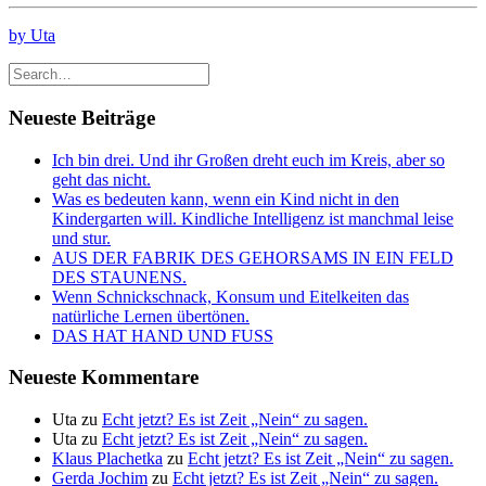
by Uta
Neueste Beiträge
Ich bin drei. Und ihr Großen dreht euch im Kreis, aber so
geht das nicht.
Was es bedeuten kann, wenn ein Kind nicht in den
Kindergarten will. Kindliche Intelligenz ist manchmal leise
und stur.
AUS DER FABRIK DES GEHORSAMS IN EIN FELD
DES STAUNENS.
Wenn Schnickschnack, Konsum und Eitelkeiten das
natürliche Lernen übertönen.
DAS HAT HAND UND FUSS
Neueste Kommentare
Uta
zu
Echt jetzt? Es ist Zeit „Nein“ zu sagen.
Uta
zu
Echt jetzt? Es ist Zeit „Nein“ zu sagen.
Klaus Plachetka
zu
Echt jetzt? Es ist Zeit „Nein“ zu sagen.
Gerda Jochim
zu
Echt jetzt? Es ist Zeit „Nein“ zu sagen.