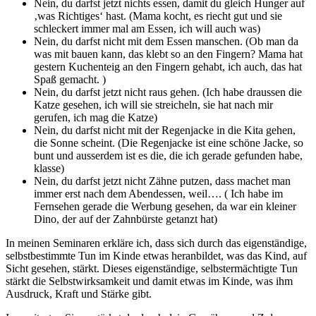
Nein, du darfst jetzt nichts essen, damit du gleich Hunger auf
‚was Richtiges‘ hast. (Mama kocht, es riecht gut und sie
schleckert immer mal am Essen, ich will auch was)
Nein, du darfst nicht mit dem Essen manschen. (Ob man da
was mit bauen kann, das klebt so an den Fingern? Mama hat
gestern Kuchenteig an den Fingern gehabt, ich auch, das hat
Spaß gemacht. )
Nein, du darfst jetzt nicht raus gehen. (Ich habe draussen die
Katze gesehen, ich will sie streicheln, sie hat nach mir
gerufen, ich mag die Katze)
Nein, du darfst nicht mit der Regenjacke in die Kita gehen,
die Sonne scheint. (Die Regenjacke ist eine schöne Jacke, so
bunt und ausserdem ist es die, die ich gerade gefunden habe,
klasse)
Nein, du darfst jetzt nicht Zähne putzen, dass machet man
immer erst nach dem Abendessen, weil…. ( Ich habe im
Fernsehen gerade die Werbung gesehen, da war ein kleiner
Dino, der auf der Zahnbürste getanzt hat)
In meinen Seminaren erkläre ich, dass sich durch das eigenständige,
selbstbestimmte Tun im Kinde etwas heranbildet, was das Kind, auf
Sicht gesehen, stärkt. Dieses eigenständige, selbstermächtigte Tun
stärkt die Selbstwirksamkeit und damit etwas im Kinde, was ihm
Ausdruck, Kraft und Stärke gibt.