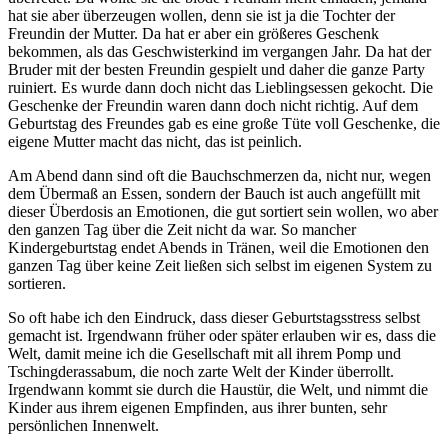
hat sie aber überzeugen wollen, denn sie ist ja die Tochter der
Freundin der Mutter. Da hat er aber ein größeres Geschenk
bekommen, als das Geschwisterkind im vergangen Jahr. Da hat der
Bruder mit der besten Freundin gespielt und daher die ganze Party
ruiniert. Es wurde dann doch nicht das Lieblingsessen gekocht. Die
Geschenke der Freundin waren dann doch nicht richtig. Auf dem
Geburtstag des Freundes gab es eine große Tüte voll Geschenke, die
eigene Mutter macht das nicht, das ist peinlich.
Am Abend dann sind oft die Bauchschmerzen da, nicht nur, wegen
dem Übermaß an Essen, sondern der Bauch ist auch angefüllt mit
dieser Überdosis an Emotionen, die gut sortiert sein wollen, wo aber
den ganzen Tag über die Zeit nicht da war. So mancher
Kindergeburtstag endet Abends in Tränen, weil die Emotionen den
ganzen Tag über keine Zeit ließen sich selbst im eigenen System zu
sortieren.
So oft habe ich den Eindruck, dass dieser Geburtstagsstress selbst
gemacht ist. Irgendwann früher oder später erlauben wir es, dass die
Welt, damit meine ich die Gesellschaft mit all ihrem Pomp und
Tschingderassabum, die noch zarte Welt der Kinder überrollt.
Irgendwann kommt sie durch die Haustür, die Welt, und nimmt die
Kinder aus ihrem eigenen Empfinden, aus ihrer bunten, sehr
persönlichen Innenwelt.