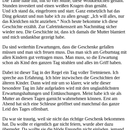
Die Tante hatte mir, mit so viel Mühe, diese Wollkleidchen genäht.
Stunden investiert und einen weißen Kragen dran genäht.
Und ich stand da, eingefroren und starr. Ganz entsetzlich hat das
Ding gekratzt und nun habe ich zu allen gesagt: „Ich will alles, nur
das Kleidchen nicht anziehen.“ Noch heute bekomme ich diese
Geschichte erzählt. Zur Cafetrinkenszeit am Nachmittag sicher
wieder neu. Die Geschichte ist, dass ich damals die Mutter blamiert
und mich undankbar gezeigt habe.
Da sind weiterhin Erwartungen, dass die Geschenke gefallen
müssen und man sich freuen muss. Das man sich am Geburtstag mit
allen Kindern gut vertragen muss. Man muss, so die Erwartung
schon als Kind den ganzen Tag strahlen und alles im Griff haben.
Dabei ist dieser Tag in der Regel ein Tag voller Tretmienen. Ich
spreche aus Erfahrung. Ich höre inzwischen die Geschichten der
älteren Kinder. Dann wird mir um so klarer, wie sehr dieser
besondere Tag im Jahr aufgeladen wird mit den unglaublichsten
Erwartungshaltungen und Enttäuschungen. Meist habe ich sie als
Mutter an diesen Tagen garnicht wahrnehmen können. Erst am
Abend hat sich eine Schleuse geöffnet und manchmal das ganze
Leid des Tages offenbart.
Da war sie traurig, weil sie nicht das richtige Geschenk bekommen
hat. Da wollte er eigentlich gar nicht feiern, wurde aber dazu
überredet. Da wollte sie die blöde Freundin nicht einladen, jemand