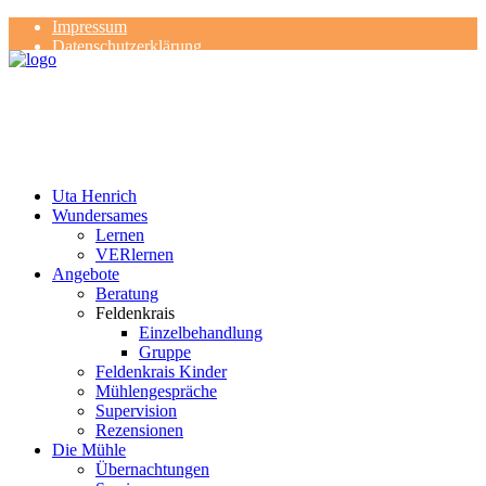
Impressum
Datenschutzerklärung
Kontakt
Rezensionen
Uta Henrich
Wundersames
Lernen
VERlernen
Angebote
Beratung
Feldenkrais
Einzelbehandlung
Gruppe
Feldenkrais Kinder
Mühlengespräche
Supervision
Rezensionen
Die Mühle
Übernachtungen