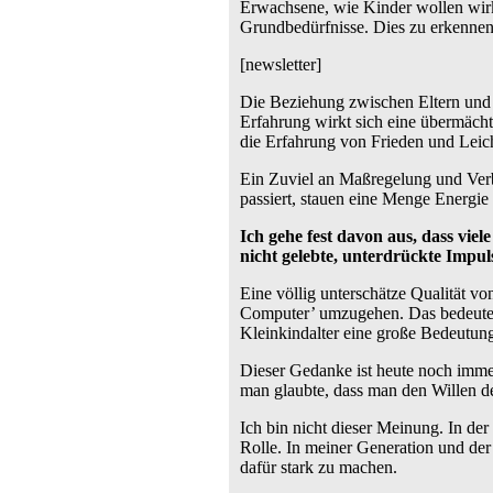
Erwachsene, wie Kinder wollen wirk
Grundbedürfnisse. Dies zu erkennen 
[newsletter]
Die Beziehung zwischen Eltern und 
Erfahrung wirkt sich eine übermäch
die Erfahrung von Frieden und Leich
Ein Zuviel an Maßregelung und Verb
passiert, stauen eine Menge Energie
Ich gehe fest davon aus, dass vie
nicht gelebte, unterdrückte Impul
Eine völlig unterschätze Qualität v
Computer’ umzugehen. Das bedeutet 
Kleinkindalter eine große Bedeutun
Dieser Gedanke ist heute noch imme
man glaubte, dass man den Willen de
Ich bin nicht dieser Meinung. In der
Rolle. In meiner Generation und de
dafür stark zu machen.