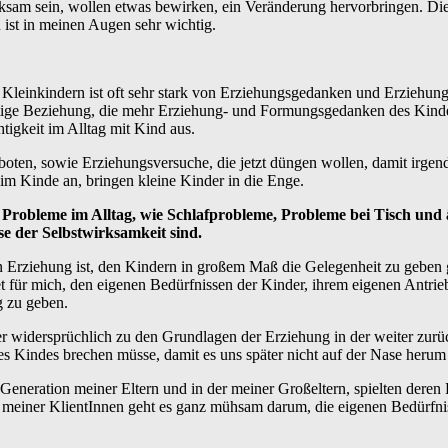
sam sein, wollen etwas bewirken, ein Veränderung hervorbringen. Dies
ist in meinen Augen sehr wichtig.
Kleinkindern ist oft sehr stark von Erziehungsgedanken und Erziehung
tige Beziehung, die mehr Erziehung- und Formungsgedanken des Kindes
tigkeit im Alltag mit Kind aus.
oten, sowie Erziehungsversuche, die jetzt düngen wollen, damit irgen
 im Kinde an, bringen kleine Kinder in die Enge.
le Probleme im Alltag, wie Schlafprobleme, Probleme bei Tisch und
se der Selbstwirksamkeit sind.
on Erziehung ist, den Kindern in großem Maß die Gelegenheit zu geben 
für mich, den eigenen Bedürfnissen der Kinder, ihrem eigenen Antrieb
g zu geben.
r widersprüchlich zu den Grundlagen der Erziehung in der weiter zurü
s Kindes brechen müsse, damit es uns später nicht auf der Nase herum t
 Generation meiner Eltern und in der meiner Großeltern, spielten deren
r meiner KlientInnen geht es ganz mühsam darum, die eigenen Bedürfni