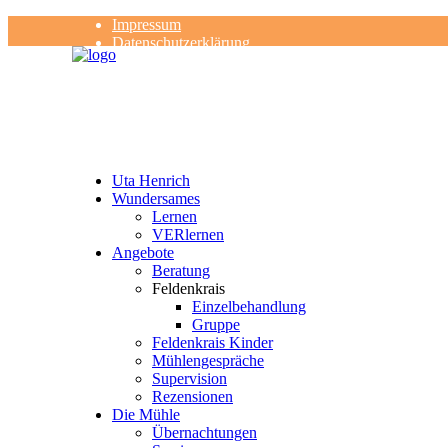
Impressum
Datenschutzerklärung
Kontakt
Rezensionen
Uta Henrich
Wundersames
Lernen
VERlernen
Angebote
Beratung
Feldenkrais
Einzelbehandlung
Gruppe
Feldenkrais Kinder
Mühlengespräche
Supervision
Rezensionen
Die Mühle
Übernachtungen