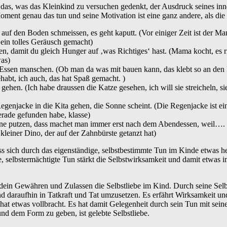
ss das, was das Kleinkind zu versuchen gedenkt, der Ausdruck seines in
Moment genau das tun und seine Motivation ist eine ganz andere, als di
t auf den Boden schmeissen, es geht kaputt. (Vor einiger Zeit ist der 
 ein tolles Geräusch gemacht)
ssen, damit du gleich Hunger auf ‚was Richtiges‘ hast. (Mama kocht, es 
was)
m Essen manschen. (Ob man da was mit bauen kann, das klebt so an den
abt, ich auch, das hat Spaß gemacht. )
s gehen. (Ich habe draussen die Katze gesehen, ich will sie streicheln, s
Regenjacke in die Kita gehen, die Sonne scheint. (Die Regenjacke ist e
gerade gefunden habe, klasse)
Zähne putzen, dass machet man immer erst nach dem Abendessen, weil…. 
leiner Dino, der auf der Zahnbürste getanzt hat)
ss sich durch das eigenständige, selbstbestimmte Tun im Kinde etwas he
ge, selbstermächtigte Tun stärkt die Selbstwirksamkeit und damit etwas
dein Gewähren und Zulassen die Selbstliebe im Kind. Durch seine Selbst
 daraufhin in Tatkraft und Tat umzusetzen. Es erfährt Wirksamkeit und 
at etwas vollbracht. Es hat damit Gelegenheit durch sein Tun mit sein
und dem Form zu geben, ist gelebte Selbstliebe.