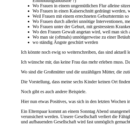
Entbindungsindustrie ?)
Wo Frauen in einem ungemütlichen Flur alleine sitzen
Wo Frauen in einen Kaiserschnitt gedrängt werden, w
Weil Frauen mit einem errechneten Geburtstermin so 
Wo Frauen durch allerlei unnötige Interventionen, m
Wo Frauen unter der Geburt, mit gestresstem Kranke
Wo den Frauen Gewalt angetan wird, weil man sich auf
Wo man sie (oftmals) unnötigerweise zu einer Betäu
wo ständig Ängste geschürt werden
Ich könnte noch ewig so weiterschreiben, das sind aktuell
Ich wünsche mir, das keine Frau das mehr erleben muss. Da
Wo sind die Großmütter und die unzähligen Mütter, die zu
Die Vorstellung, dass meine sechs Kinder keinen Ort finde
Noch gibt es auch andere Beispiele.
Hier nun etwas Positives, was sich in den letzten Wochen in
Ein Elternpaar kommt an einem Sonntag Abend unangemeldet 
verunsichert werden. Unsere Gesellschaft verliert die Fäh
und aufbauenden Gesellschaft wird fast unmöglich gemacht