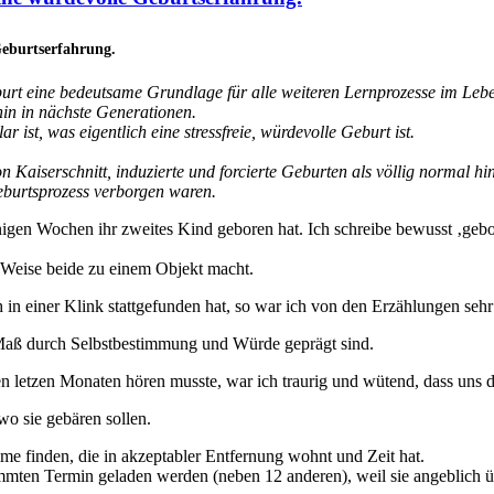
Geburtserfahrung.
eburt eine bedeutsame Grundlage für alle weiteren Lernprozesse im Lebe
in in nächste Generationen.
r ist, was eigentlich eine stressfreie, würdevolle Geburt ist.
n Kaiserschnitt, induzierte und forcierte Geburten als völlig normal
Geburtsprozess verborgen waren.
inigen Wochen ihr zweites Kind geboren hat. Ich schreibe bewusst ‚gebo
 Weise beide zu einem Objekt macht.
in einer Klink stattgefunden hat, so war ich von den Erzählungen sehr
m Maß durch Selbstbestimmung und Würde geprägt sind.
n letzen Monaten hören musste, war ich traurig und wütend, dass uns d
wo sie gebären sollen.
e finden, die in akzeptabler Entfernung wohnt und Zeit hat.
mten Termin geladen werden (neben 12 anderen), weil sie angeblich über