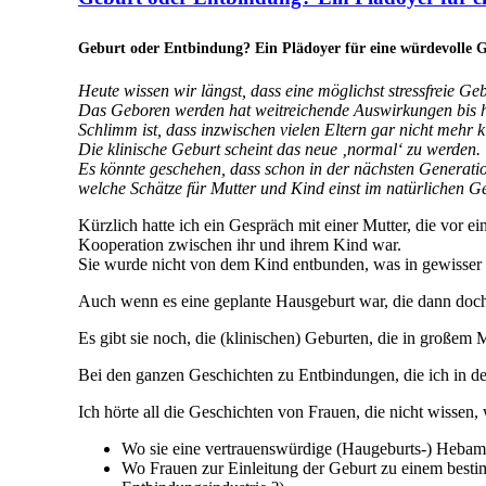
Geburt oder Entbindung? Ein Plädoyer für eine würdevolle 
Heute wissen wir längst, dass eine möglichst stressfreie G
Das Geboren werden hat weitreichende Auswirkungen bis h
Schlimm ist, dass inzwischen vielen Eltern gar nicht mehr kla
Die klinische Geburt scheint das neue ‚normal‘ zu werden.
Es könnte geschehen, dass schon in der nächsten Generatio
welche Schätze für Mutter und Kind einst im natürlichen 
Kürzlich hatte ich ein Gespräch mit einer Mutter, die vor e
Kooperation zwischen ihr und ihrem Kind war.
Sie wurde nicht von dem Kind entbunden, was in gewisser
Auch wenn es eine geplante Hausgeburt war, die dann doch 
Es gibt sie noch, die (klinischen) Geburten, die in große
Bei den ganzen Geschichten zu Entbindungen, die ich in de
Ich hörte all die Geschichten von Frauen, die nicht wissen, 
Wo sie eine vertrauenswürdige (Haugeburts-) Hebamm
Wo Frauen zur Einleitung der Geburt zu einem bestim