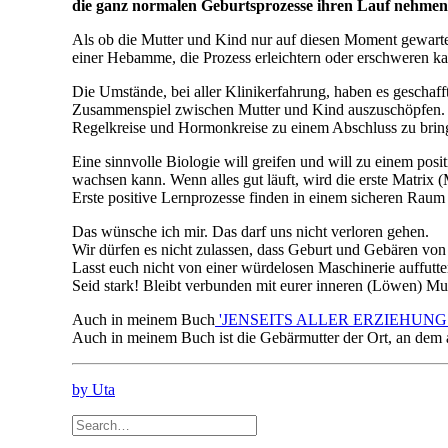
die ganz normalen Geburtsprozesse ihren Lauf nehmen
Als ob die Mutter und Kind nur auf diesen Moment gewartet
einer Hebamme, die Prozess erleichtern oder erschweren k
Die Umstände, bei aller Klinikerfahrung, haben es geschaff
Zusammenspiel zwischen Mutter und Kind auszuschöpfen.
Regelkreise und Hormonkreise zu einem Abschluss zu bringen
Eine sinnvolle Biologie will greifen und will zu einem pos
wachsen kann. Wenn alles gut läuft, wird die erste Matrix
Erste positive Lernprozesse finden in einem sicheren Raum
Das wünsche ich mir. Das darf uns nicht verloren gehen.
Wir dürfen es nicht zulassen, dass Geburt und Gebären von 
Lasst euch nicht von einer würdelosen Maschinerie auffutte
Seid stark! Bleibt verbunden mit eurer inneren (Löwen) Mut
Auch in meinem Buch
'JENSEITS ALLER ERZIEHUN
Auch in meinem Buch ist die Gebärmutter der Ort, an dem a
by Uta