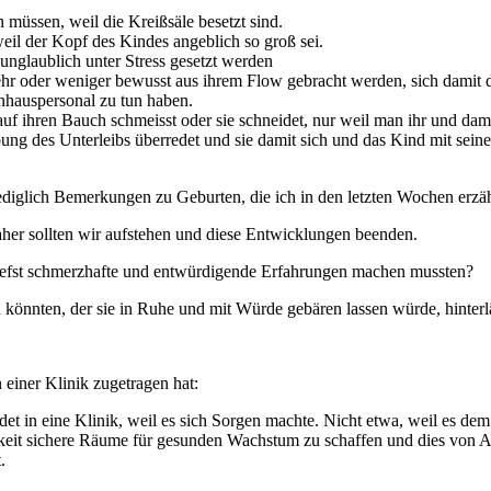
 müssen, weil die Kreißsäle besetzt sind.
eil der Kopf des Kindes angeblich so groß sei.
unglaublich unter Stress gesetzt werden
ehr oder weniger bewusst aus ihrem Flow gebracht werden, sich damit d
nhauspersonal zu tun haben.
 ihren Bauch schmeisst oder sie schneidet, nur weil man ihr und damit
bung des Unterleibs überredet und sie damit sich und das Kind mit se
 lediglich Bemerkungen zu Geburten, die ich in den letzten Wochen erz
her sollten wir aufstehen und diese Entwicklungen beenden.
tiefst schmerzhafte und entwürdigende Erfahrungen machen mussten?
n könnten, der sie in Ruhe und mit Würde gebären lassen würde, hinterl
 einer Klinik zugetragen hat:
in eine Klinik, weil es sich Sorgen machte. Nicht etwa, weil es dem 
igkeit sichere Räume für gesunden Wachstum zu schaffen und dies von A
.