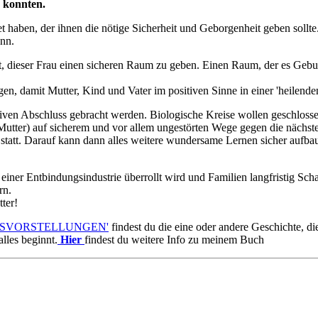
 konnten.
 haben, der ihnen die nötige Sicherheit und Geborgenheit geben sollt
ann.
t, dieser Frau einen sicheren Raum zu geben. Einen Raum, der es Gebur
, damit Mutter, Kind und Vater im positiven Sinne in einer 'heilenden
itiven Abschluss gebracht werden. Biologische Kreise wollen geschloss
 (Mutter) auf sicherem und vor allem ungestörten Wege gegen die nächs
 statt. Darauf kann dann alles weitere wundersame Lernen sicher aufba
einer Entbindungsindustrie überrollt wird und Familien langfristig Sc
rn.
ter!
GSVORSTELLUNGEN'
findest du die eine oder andere Geschichte, d
lles beginnt.
Hier
findest du weitere Info zu meinem Buch